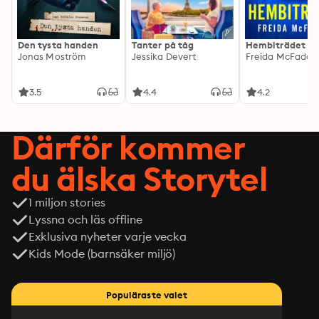
Den tysta handen
Tanter på tåg
Hembiträdet
Jonas Moström
Jessika Devert
Freida McFadde
3.5
4.4
4.2
Därför kommer
du älska Storytel
1 miljon stories
Lyssna och läs offline
Exklusiva nyheter varje vecka
Kids Mode (barnsäker miljö)
Populäraste valet