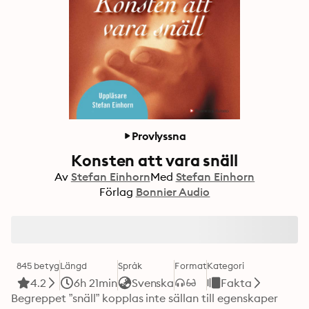
Provlyssna
Konsten att vara snäll
Av
Stefan Einhorn
Med
Stefan Einhorn
Förlag
Bonnier Audio
845 betyg
Längd
Språk
Format
Kategori
4.2
6h 21min
Svenska
Fakta
Begreppet ”snäll” kopplas inte sällan till egenskaper 