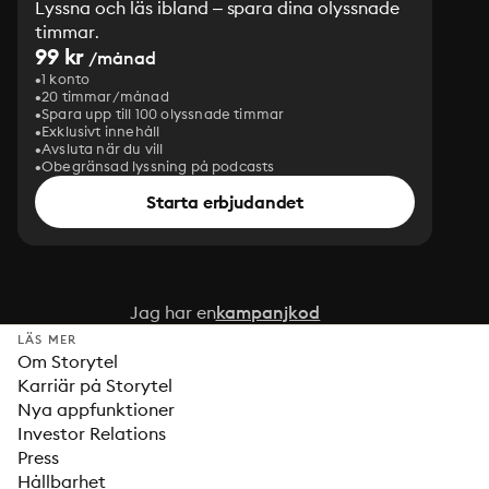
Lyssna och läs ibland – spara dina olyssnade
timmar.
99 kr
/månad
1 konto
20 timmar/månad
Spara upp till 100 olyssnade timmar
Exklusivt innehåll
Avsluta när du vill
Obegränsad lyssning på podcasts
Starta erbjudandet
Jag har en
kampanjkod
LÄS MER
Om Storytel
Karriär på Storytel
Nya appfunktioner
Investor Relations
Press
Hållbarhet