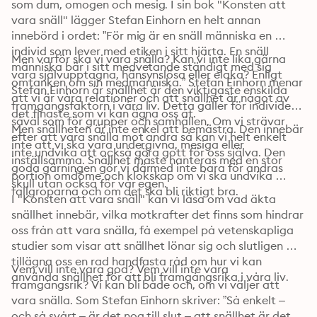
som dum, omogen och mesig. I sin bok "Konsten att 
vara snäll" lägger Stefan Einhorn en helt annan 
innebörd i ordet: ”För mig är en snäll människa en 
individ som lever med etiken i sitt hjärta. En snäll 
Men varför ska vi vara snälla? Kan vi inte lika gärna 
människa bär i sitt medvetande ständigt med sig 
vara självupptagna, hänsynslösa eller elaka? Enligt 
omtanken om sin medmänniska.” Stefan Einhorn menar 
Stefan Einhorn är snällhet är den viktigaste enskilda 
att vi är våra relationer och att snällhet är något av 
framgångsfaktorn i våra liv. Detta gäller för individer 
det finaste som vi kan ägna oss åt.
såväl som för grupper och samhällen. Om vi strävar 
Men snällheten är inte enkel att bemästra. Den innebär 
efter att vara snälla mot andra så kan vi helt enkelt 
inte att vi ska vara undergivna, mesiga eller 
inte undvika att också göra gott för oss själva. Den 
inställsamma. Snällhet måste hanteras med en stor 
goda gärningen gör vi därmed inte bara för andras 
portion omdöme och klokskap om vi ska undvika 
skull utan också för vår egen.
fallgroparna och om det ska bli riktigt bra.
I "Konsten att vara snäll" kan vi läsa om vad äkta 
snällhet innebär, vilka motkrafter det finns som hindrar 
oss från att vara snälla, få exempel på vetenskapliga 
studier som visar att snällhet lönar sig och slutligen 
tillägna oss en rad handfasta råd om hur vi kan 
Vem vill inte vara god? Vem vill inte vara 
använda snällhet för att bli framgångsrika i våra liv.
framgångsrik? Vi kan bli både och, om vi väljer att 
vara snälla. Som Stefan Einhorn skriver: ”Så enkelt – 
och så svårt – är det nog till slut – att snällhet är det 