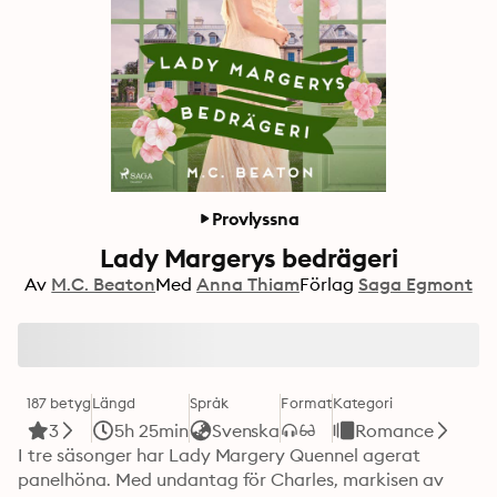
Provlyssna
Lady Margerys bedrägeri
Av
M.C. Beaton
Med
Anna Thiam
Förlag
Saga Egmont
187 betyg
Längd
Språk
Format
Kategori
3
5h 25min
Svenska
Romance
I tre säsonger har Lady Margery Quennel agerat 
panelhöna. Med undantag för Charles, markisen av 