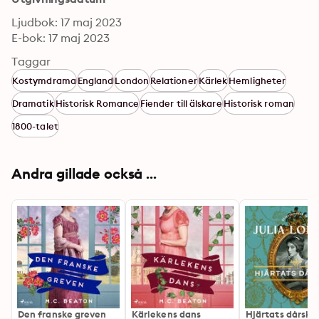
Ljudbok: 17 maj 2023
E-bok: 17 maj 2023
Taggar
Kostymdrama
England
London
Relationer
Kärlek
Hemligheter
Dramatik
Historisk Romance
Fiender till älskare
Historisk roman
1800-talet
Andra gillade också ...
Den franske greven
Kärlekens dans
Hjärtats dårska