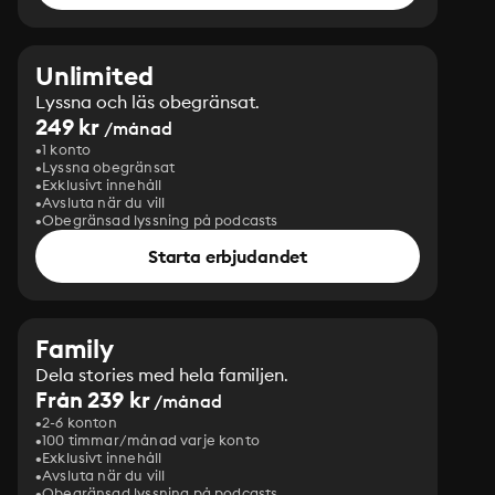
Unlimited
Lyssna och läs obegränsat.
249 kr
/månad
1 konto
Lyssna obegränsat
Exklusivt innehåll
Avsluta när du vill
Obegränsad lyssning på podcasts
Starta erbjudandet
Family
Dela stories med hela familjen.
Från 239 kr
/månad
2-6 konton
100 timmar/månad varje konto
Exklusivt innehåll
Avsluta när du vill
Obegränsad lyssning på podcasts