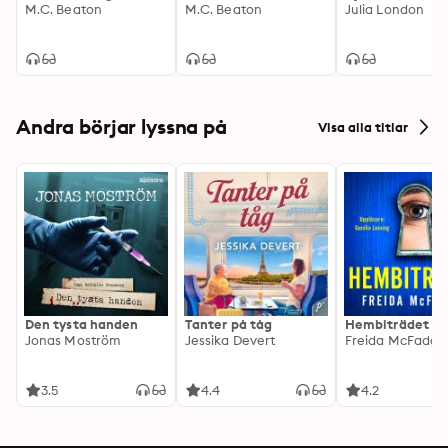
M.C. Beaton
M.C. Beaton
Julia London
Andra börjar lyssna på
Visa alla titlar
Den tysta handen
Tanter på tåg
Hembiträdet
Jonas Moström
Jessika Devert
Freida McFadde
3.5
4.4
4.2