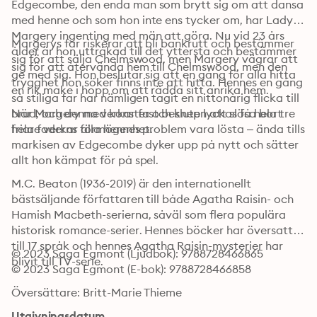
Edgecombe, den enda man som brytt sig om att dansa 
med henne och som hon inte ens tycker om, har Lady 
Margery ingenting med män att göra. Nu vid 23 års 
Margerys far riskerar att bli bankrutt och bestämmer 
ålder är hon uttråkad till det yttersta och bestämmer 
sig för att sälja Chelmswood, men Margery vägrar att 
sig för att återvända hem till Chelmswood, men den 
ge med sig. Hon beslutar sig att en gång för alla hitta 
trygghet hon söker finns inte att hitta. Hennes en gång 
en rik make i hopp om att rädda sitt anrika hem.
så stiliga far har nämligen tagit en nittonårig flicka till 
brud, och denna verkar fast besluten att slösa bort 
När Margery med konster och knep lyckas få hela tre 
hela faderns förmögenhet.
friare verkar alla hennes problem vara lösta – ända tills 
markisen av Edgecombe dyker upp på nytt och sätter 
allt hon kämpat för på spel.
M.C. Beaton (1936-2019) är den internationellt 
bästsäljande författaren till både Agatha Raisin- och 
Hamish Macbeth-serierna, såväl som flera populära 
historisk romance-serier. Hennes böcker har översatts 
till 17 språk och hennes Agatha Raisin-mysterier har 
© 2023 Saga Egmont (Ljudbok): 9788728466865
blivit till TV-serie.
© 2023 Saga Egmont (E-bok): 9788728466858
Översättare: Britt-Marie Thieme
Utgivningsdatum