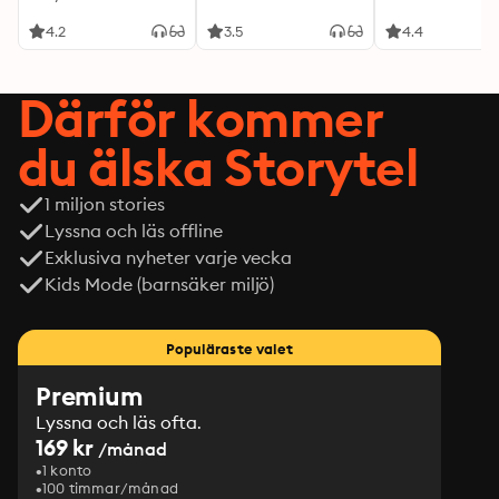
4.2
3.5
4.4
Därför kommer
du älska Storytel
1 miljon stories
Lyssna och läs offline
Exklusiva nyheter varje vecka
Kids Mode (barnsäker miljö)
Populäraste valet
Premium
Lyssna och läs ofta.
169 kr
/månad
1 konto
100 timmar/månad