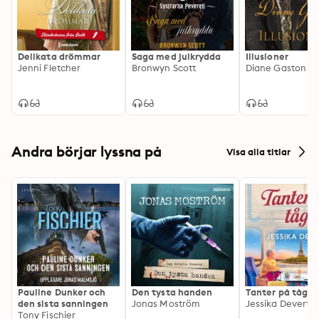
Delikata drömmar
Saga med julkrydda
Illusioner
Jenni Fletcher
Bronwyn Scott
Diane Gaston
Andra börjar lyssna på
Visa alla titlar
Pauline Dunker och
Den tysta handen
Tanter på tåg
den sista sanningen
Jonas Moström
Jessika Devert
Tony Fischier