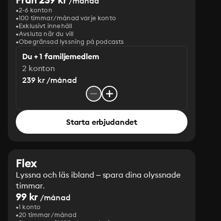
/månad
2-6 konton
100 timmar/månad varje konto
Exklusivt innehåll
Avsluta när du vill
Obegränsad lyssning på podcasts
Du + 1 familjemedlem
2 konton
239 kr /månad
Starta erbjudandet
Flex
Lyssna och läs ibland – spara dina olyssnade
timmar.
99 kr
/månad
1 konto
20 timmar/månad