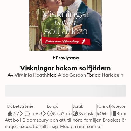
Provlyssna
Viskningar bakom solfjädern
Av
Virginia Heath
Med
Aida Gordon
Förlag
Harlequin
178 betyg
Serier
Längd
Språk
Format
Kategori
3.7
1 av 3
8h 32min
Svenska
Roma
Att bo i Bloomsbury och att tillhöra familjen Brookes är 
något exceptionellt i sig. Med en mor som är 