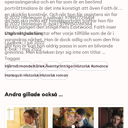
operasångerska och en far som är en berömd 
porträttmålare är det inte konstigt att även Faith är 
en skicklig konstnär. Och när hon får assistera sin far 
© 2022 Harlequin (Ljudbok): 9789177216414
då han ska måla ett familjeporträtt träffar hon för 
© 2022 Harlequin (E-bok): 9789150769364
första gången den stilige Piers Eastwood. Faith inser 
snart att hon längtar efter varje tillfälle som de är i 
Utgivningsdatum
varandras närhet. Han är dock adlig och som den fria 
Ljudbok: 1 juli 2022
själ hon är kan hon aldrig passa in som en blivande 
E-bok: 1 maj 2022
grevinna. Men kärleken bryr sig inte om titlar ...
Taggar
Hjärtvärmande
Kärlek
Äventyr
Intriger
Historisk Romance
Harlequin Historisk
Historisk roman
Andra gillade också ...