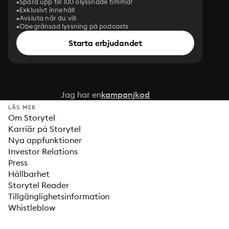
Spara upp till 100 olyssnade timmar
Exklusivt innehåll
Avsluta när du vill
Obegränsad lyssning på podcasts
Starta erbjudandet
Jag har en
kampanjkod
LÄS MER
Om Storytel
Karriär på Storytel
Nya appfunktioner
Investor Relations
Press
Hållbarhet
Storytel Reader
Tillgänglighetsinformation
Whistleblow