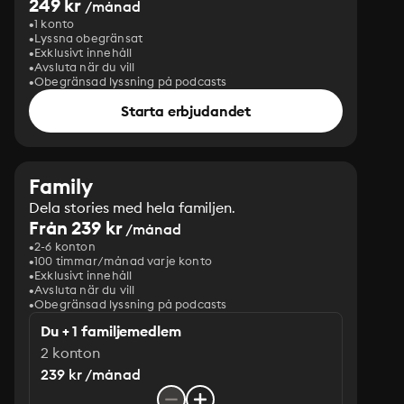
249 kr
/månad
1 konto
Lyssna obegränsat
Exklusivt innehåll
Avsluta när du vill
Obegränsad lyssning på podcasts
Starta erbjudandet
Family
Dela stories med hela familjen.
Från 239 kr
/månad
2-6 konton
100 timmar/månad varje konto
Exklusivt innehåll
Avsluta när du vill
Obegränsad lyssning på podcasts
Du + 1 familjemedlem
2 konton
239 kr /månad