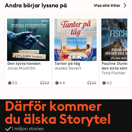
Andra börjar lyssna på
Visa alla titlar
Den tysta handen
Tanter på tåg
Pauline Dunker 
Jonas Moström
Jessika Devert
den sista sanni
Tony Fischier
3.5
4.4
4.2
Därför kommer
du älska Storytel
1 miljon stories