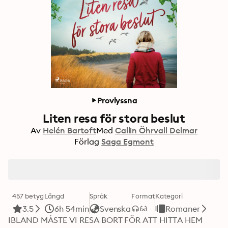
Provlyssna
Liten resa för stora beslut
Av
Helén Bartoft
Med
Callin Öhrvall Delmar
Förlag
Saga Egmont
457 betyg
Längd
Språk
Format
Kategori
3.5
6h 54min
Svenska
Romaner
IBLAND MÅSTE VI RESA BORT FÖR ATT HITTA HEM