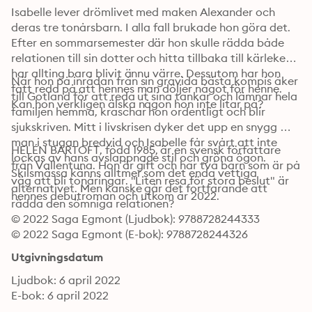
Isabelle lever drömlivet med maken Alexander och 
deras tre tonårsbarn. I alla fall brukade hon göra det. 
Efter en sommarsemester där hon skulle rädda både 
relationen till sin dotter och hitta tillbaka till kärleken, 
har allting bara blivit ännu värre. Dessutom har hon 
När hon på inrådan från sin gravida bästa kompis åker 
fått reda på att hennes man döljer något för henne. 
till Gotland för att reda ut sina tankar och lämnar hela 
Kan hon verkligen älska någon hon inte litar på?
familjen hemma, kraschar hon ordentligt och blir 
sjukskriven. Mitt i livskrisen dyker det upp en snygg 
man i stugan bredvid och Isabelle får svårt att inte 
HELÉN BARTOFT, född 1985, är en svensk författare 
lockas av hans avslappnade stil och gröna ögon. 
från Vallentuna. Hon är gift och har två barn som är på 
Skilsmässa känns alltmer som det enda vettiga 
väg att bli tonåringar. "Liten resa för stora beslut" är 
alternativet. Men kanske går det fortfarande att 
hennes debutroman och utkom år 2022.
rädda den sömniga relationen?
© 2022 Saga Egmont (Ljudbok): 9788728244333
© 2022 Saga Egmont (E-bok): 9788728244326
Utgivningsdatum
Ljudbok: 6 april 2022
E-bok: 6 april 2022