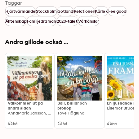
Taggar
Hjärtvärmande
Stockholm
Gotland
Relationer
Kärlek
Feelgood
Äktenskap
Familjedraman
2020-talet
Vårkänslor
Andra gillade också ...
Välkommen ut på
Bali, bullar och
En ljusnande fr
andra sidan
bröllop
AnnaMaria Jansson, AnnaMaria Fredholm
Tove Höglund