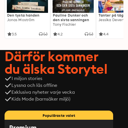
Den tysta handen
Pauline Dunker och
Tanter på tåg
Jonas Moström
den sista sanningen
Jessika Devert
Tony Fischier
3.5
4.2
4.4
Därför kommer
du älska Storytel
1 miljon stories
Lyssna och läs offline
Exklusiva nyheter varje vecka
Kids Mode (barnsäker miljö)
Populäraste valet
Premium