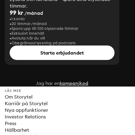
timmar.
99 kr
/månad
1 konto
20 timmar/månad
Spara upp till 100 olyssnade timmar
Exklusivt innehåll
Avsluta när du vill
Obegränsad lyssning på podcasts
Starta erbjudandet
Jag har en
kampanjkod
LÄS MER
Om Storytel
Karriär på Storytel
Nya appfunktioner
Investor Relations
Press
Hållbarhet