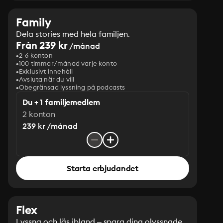
Family
Dela stories med hela familjen.
Från 239 kr
/månad
2-6 konton
100 timmar/månad varje konto
Exklusivt innehåll
Avsluta när du vill
Obegränsad lyssning på podcasts
Du + 1 familjemedlem
2 konton
239 kr /månad
Starta erbjudandet
Flex
Lyssna och läs ibland – spara dina olyssnade