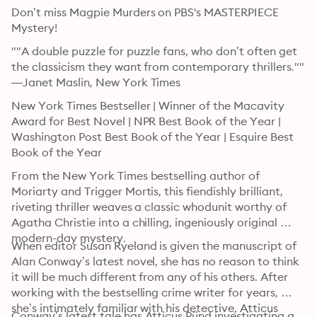
Don’t miss Magpie Murders on PBS's MASTERPIECE 
Mystery! 
""A double puzzle for puzzle fans, who don’t often get 
the classicism they want from contemporary thrillers."" 
—Janet Maslin, New York Times
New York Times Bestseller | Winner of the Macavity 
Award for Best Novel | NPR Best Book of the Year | 
Washington Post Best Book of the Year | Esquire Best 
Book of the Year
From the New York Times bestselling author of 
Moriarty and Trigger Mortis, this fiendishly brilliant, 
riveting thriller weaves a classic whodunit worthy of 
Agatha Christie into a chilling, ingeniously original 
modern-day mystery.
When editor Susan Ryeland is given the manuscript of 
Alan Conway’s latest novel, she has no reason to think 
it will be much different from any of his others. After 
working with the bestselling crime writer for years, 
she’s intimately familiar with his detective, Atticus 
Conway’s latest tale has Atticus Pünd investigating a 