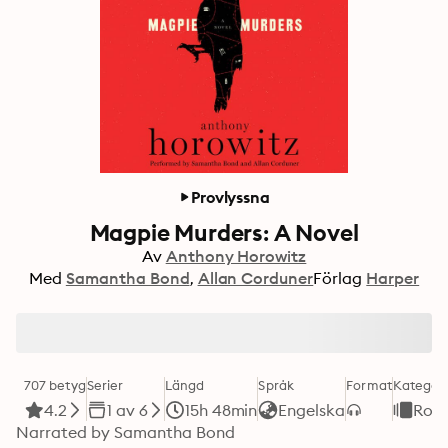
Provlyssna
Magpie Murders: A Novel
Av
Anthony Horowitz
Med
Samantha Bond
Allan Corduner
Förlag
Harper
707 betyg
Serier
Längd
Språk
Format
Kategori
4.2
1 av 6
15h 48min
Engelska
Rom
Narrated by Samantha Bond