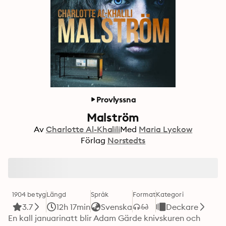
Provlyssna
Malström
Av
Charlotte Al-Khalili
Med
Maria Lyckow
Förlag
Norstedts
1904 betyg
Längd
Språk
Format
Kategori
3.7
12h 17min
Svenska
Deckare
En kall januarinatt blir Adam Gärde knivskuren och 