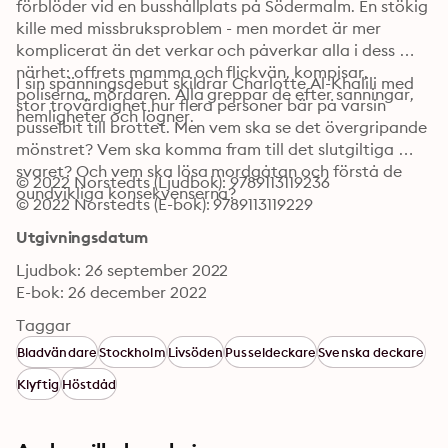
förblöder vid en busshållplats på Södermalm. En stökig 
kille med missbruksproblem - men mordet är mer 
komplicerat än det verkar och påverkar alla i dess 
närhet: offrets mamma och flickvän, kompisar, 
I sin spänningsdebut skildrar Charlotte Al-Khalili med 
poliserna, mördaren. Alla greppar de efter sanningar, 
stor trovärdighet hur flera personer bär på varsin 
hemligheter och lögner.
pusselbit till brottet. Men vem ska se det övergripande 
mönstret? Vem ska komma fram till det slutgiltiga 
svaret? Och vem ska lösa mordgåtan och förstå de 
© 2022 Norstedts (Ljudbok): 9789113119236
oundvikliga konsekvenserna?
© 2022 Norstedts (E-bok): 9789113119229
Utgivningsdatum
Ljudbok: 26 september 2022
E-bok: 26 december 2022
Taggar
Bladvändare
Stockholm
Livsöden
Pusseldeckare
Svenska deckare
Klyftig
Höstdåd