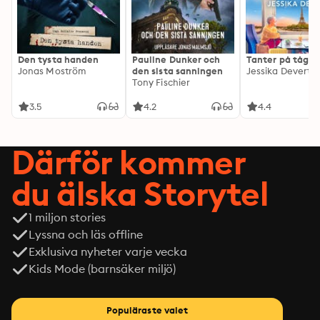
Den tysta handen
Pauline Dunker och
Tanter på tåg
Jonas Moström
den sista sanningen
Jessika Devert
Tony Fischier
3.5
4.2
4.4
Därför kommer
du älska Storytel
1 miljon stories
Lyssna och läs offline
Exklusiva nyheter varje vecka
Kids Mode (barnsäker miljö)
Populäraste valet