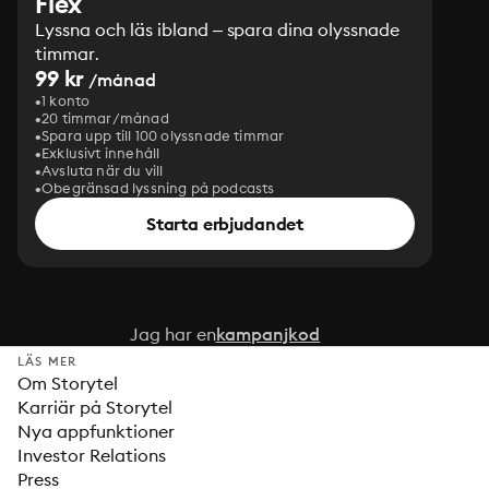
Flex
Lyssna och läs ibland – spara dina olyssnade
timmar.
99 kr
/månad
1 konto
20 timmar/månad
Spara upp till 100 olyssnade timmar
Exklusivt innehåll
Avsluta när du vill
Obegränsad lyssning på podcasts
Starta erbjudandet
Jag har en
kampanjkod
LÄS MER
Om Storytel
Karriär på Storytel
Nya appfunktioner
Investor Relations
Press