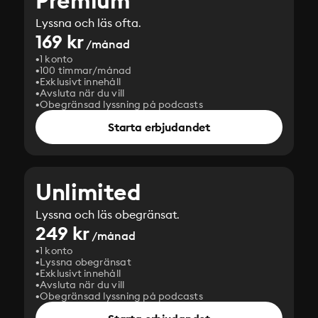
Premium
Lyssna och läs ofta.
169 kr
/månad
1 konto
100 timmar/månad
Exklusivt innehåll
Avsluta när du vill
Obegränsad lyssning på podcasts
Starta erbjudandet
Unlimited
Lyssna och läs obegränsat.
249 kr
/månad
1 konto
Lyssna obegränsat
Exklusivt innehåll
Avsluta när du vill
Obegränsad lyssning på podcasts