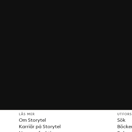
LÄS MER
UTFOR
Om Storytel
Sök
Karriär på Storytel
Böcke