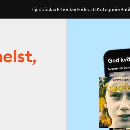
Ljudböcker
E-böcker
Podcasts
Kategorier
Buti
elst,