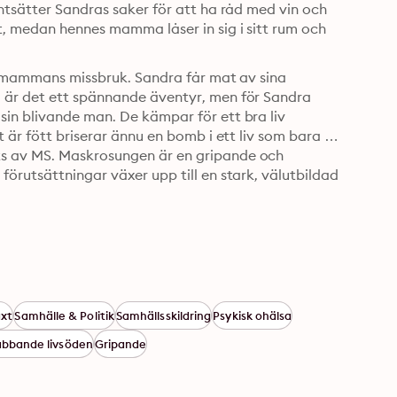
ntsätter Sandras saker för att ha råd med vin och 
t, medan hennes mamma låser in sig i sitt rum och 
ll mammans missbruk. Sandra får mat av sina 
 är det ett spännande äventyr, men för Sandra 
in blivande man. De kämpar för ett bra liv 
 är fött briserar ännu en bomb i ett liv som bara 
s av MS. Maskrosungen är en gripande och 
örutsättningar växer upp till en stark, välutbildad 
xt
Samhälle & Politik
Samhällsskildring
Psykisk ohälsa
abbande livsöden
Gripande