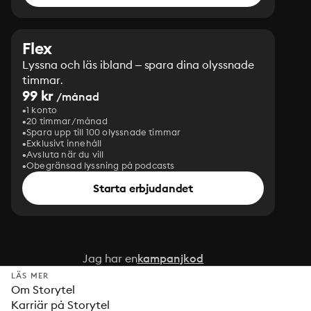
Flex
Lyssna och läs ibland – spara dina olyssnade
timmar.
99 kr
/månad
1 konto
20 timmar/månad
Spara upp till 100 olyssnade timmar
Exklusivt innehåll
Avsluta när du vill
Obegränsad lyssning på podcasts
Starta erbjudandet
Jag har en
kampanjkod
LÄS MER
Om Storytel
Karriär på Storytel