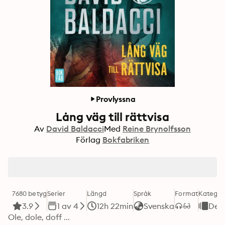
Provlyssna
Lång väg till rättvisa
Av
David Baldacci
Med
Reine Brynolfsson
Förlag
Bokfabriken
7680 betyg
Serier
Längd
Språk
Format
Kategor
3.9
1 av 4
12h 22min
Svenska
Dec
Ole, dole, doff ...