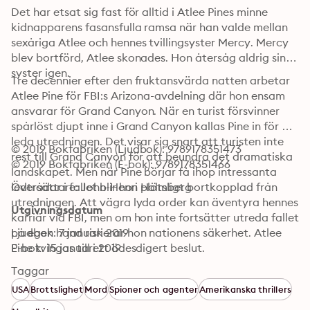
Det har etsat sig fast för alltid i Atlee Pines minne 
kidnapparens fasansfulla ramsa när han valde mellan 
sexåriga Atlee och hennes tvillingsyster Mercy. Mercy 
blev bortförd, Atlee skonades. Hon återsåg aldrig sin 
syster igen.
Tre decennier efter den fruktansvärda natten arbetar 
Atlee Pine för FBI:s Arizona-avdelning där hon ensam 
ansvarar för Grand Canyon. När en turist försvinner 
spårlöst djupt inne i Grand Canyon kallas Pine in för att 
leda utredningen. Det visar sig snart att turisten inte 
© 2019 Bokfabriken (Ljudbok): 9789178351473
rest till Grand Canyon för att beundra det dramatiska 
© 2019 Bokfabriken (E-bok): 9789178351466
landskapet. Men när Pine börjar få ihop intressanta 
ledtrådar i fallet blir hon plötsligt bortkopplad från 
Översättare: John-Henri Holmberg
utredningen. Att vägra lyda order kan äventyra hennes 
Utgivningsdatum
karriär vid FBI, men om hon inte fortsätter utreda fallet 
på egen hand riskerar hon nationens säkerhet. Atlee 
Ljudbok: 7 januari 2019
Pine tvingas till ett ödesdigert beslut.
E-bok: 15 januari 2019
Taggar
USA
Brottslighet
Mord
Spioner och agenter
Amerikanska thrillers