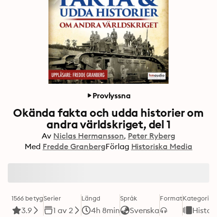
Provlyssna
Okända fakta och udda historier om
andra världskriget, del 1
Av
Niclas Hermansson
Peter Ryberg
Med
Fredde Granberg
Förlag
Historiska Media
1566 betyg
Serier
Längd
Språk
Format
Kategori
3.9
1 av 2
4h 8min
Svenska
Histor