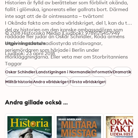
Historien är fylld av berättelser som förblivit okända, 
fallit i glömska, ignorerats eller gallrats bort. Därmed 
inte sagt att de är ointressanta – tvärtom! 

I Okända fakta om andra världskriget, del 1, kan du ta 
del av historien om den iranske ambassadören som 
© 2018 Historiska Media (Ljudbok): 9789175457949
räddade fler judar än Oskar Schindler, Röda arméns 
experiment med radiostyrda stridsvagnar, 
Utgivningsdatum
seriemördaren som härjade i Berlin under 
Ljudbok: 23 april 2018
mörkläggningarna. Eller veta mer om Storbritanniens 
och Frankrikes planer på att bomba Sovjetunionen 
Taggar
1940, den enda kvinna som landsteg i Normandie på D-
Oskar Schindler
Landstigningen i Normandie
Informativ
Dramatik
dagen och om björnen som tjänstgjorde i ett polskt 
Militärhistoria
Andra världskriget
Första världskriget
förband. 

Innehållet spänner över en rad olika ämnen, från det 
förbluffande till det skrämmande och chockerande.
Andra gillade också ...