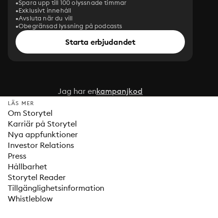
Spara upp till 100 olyssnade timmar
Exklusivt innehåll
Avsluta när du vill
Obegränsad lyssning på podcasts
Starta erbjudandet
Jag har en
kampanjkod
LÄS MER
Om Storytel
Karriär på Storytel
Nya appfunktioner
Investor Relations
Press
Hållbarhet
Storytel Reader
Tillgänglighetsinformation
Whistleblow