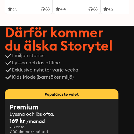
3.5
4.4
4.2
Därför kommer
du älska Storytel
1 miljon stories
Lyssna och läs offline
Exklusiva nyheter varje vecka
Kids Mode (barnsäker miljö)
Populäraste valet
Premium
Lyssna och läs ofta.
169 kr
/månad
1 konto
100 timmar/månad