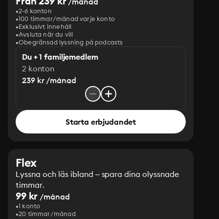
Från 239 kr
/månad
2-6 konton
100 timmar/månad varje konto
Exklusivt innehåll
Avsluta när du vill
Obegränsad lyssning på podcasts
Du + 1 familjemedlem
2 konton
239 kr /månad
Starta erbjudandet
Flex
Lyssna och läs ibland – spara dina olyssnade
timmar.
99 kr
/månad
1 konto
20 timmar/månad