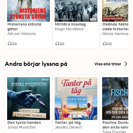
Historiens största
Militära misstag
Okända fakta o
gåtor
Hugo Nordland
udda historier 
Allt om Historia
första världskri
Niclas Hermans
Andra börjar lyssna på
Visa alla titlar
Den tysta handen
Tanter på tåg
Pauline Dunker 
Jonas Moström
Jessika Devert
den sista sanni
Tony Fischier