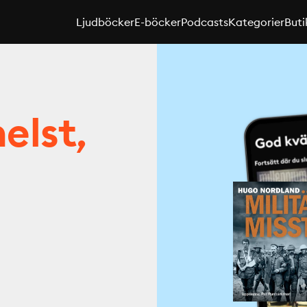
Ljudböcker
E-böcker
Podcasts
Kategorier
Buti
elst,