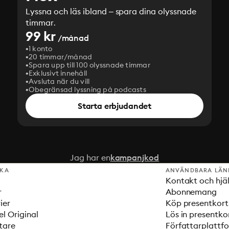
Lyssna och läs ibland – spara dina olyssnade
timmar.
99 kr
/månad
1 konto
20 timmar/månad
Spara upp till 100 olyssnade timmar
Exklusivt innehåll
Avsluta när du vill
Obegränsad lyssning på podcasts
Starta erbjudandet
Jag har en
kampanjkod
SKA
ANVÄNDBARA LÄN
Kontakt och hjä
r
Abonnemang
ier
Köp presentkort
el Original
Lös in presentko
tare
Författarplattf