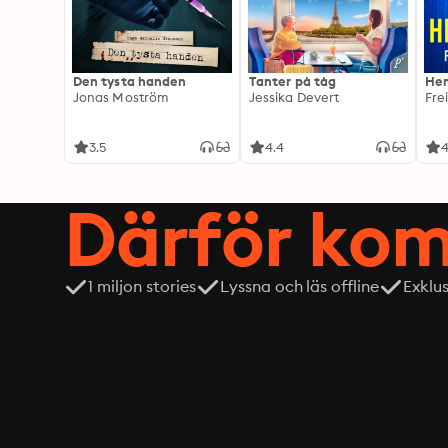
Den tysta handen
Tanter på tåg
Hem
Jonas Moström
Jessika Devert
Fre
3.5
4.4
4
Därför kom
1 miljon stories
Lyssna och läs offline
Exklu