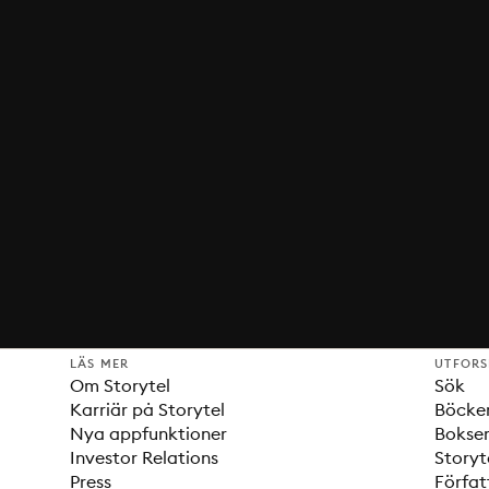
LÄS MER
UTFOR
Om Storytel
Sök
Karriär på Storytel
Böcke
Nya appfunktioner
Bokser
Investor Relations
Storyt
Press
Förfat