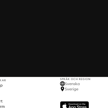
SPRÅK OCH REGION
KAR
Svenska
lp
Sverige
rt
orm