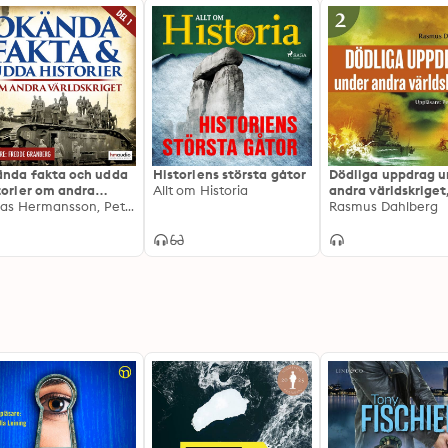
nda fakta och udda
Historiens största gåtor
Dödliga uppdrag u
torier om andra
Allt om Historia
andra världskriget,
ldskriget, del 1
Niclas Hermansson, Peter Ryberg
Rasmus Dahlberg