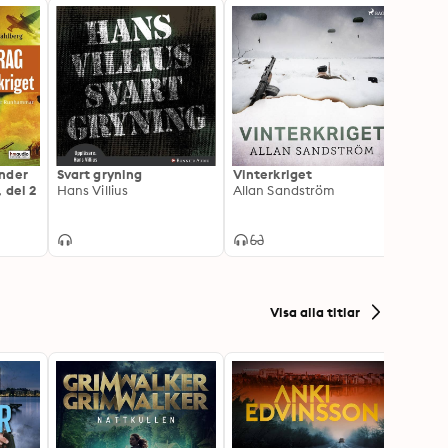
nder
Svart gryning
Vinterkriget
Andra
 del 2
Hans Villius
Allan Sandström
olöst
Jerem
Visa alla titlar