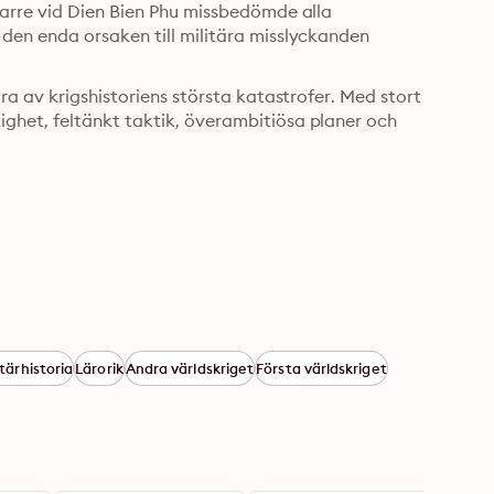
arre vid Dien Bien Phu missbedömde alla 
den enda orsaken till militära misslyckanden 
a av krigshistoriens största katastrofer. Med stort 
het, feltänkt taktik, överambitiösa planer och 
itärhistoria
Lärorik
Andra världskriget
Första världskriget