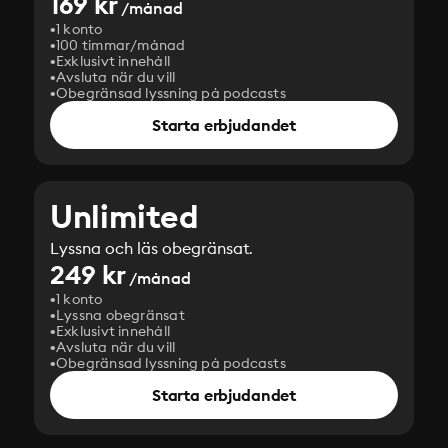
169 kr
/månad
1 konto
100 timmar/månad
Exklusivt innehåll
Avsluta när du vill
Obegränsad lyssning på podcasts
Starta erbjudandet
Unlimited
Lyssna och läs obegränsat.
249 kr
/månad
1 konto
Lyssna obegränsat
Exklusivt innehåll
Avsluta när du vill
Obegränsad lyssning på podcasts
Starta erbjudandet