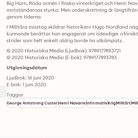
Big Horn, Röda armén i finska vinterkriget och Henri Nav
motståndarnas styrka. Men underskattning är långtifrån 
genom tiderna.
I Militära misstag skildrar historikern Hugo Nordland någr
kunnande berättar han engagerat om ödesdiger oförsiktig
strider som helt enkelt aldrig borde ha utkämpats.
© 2020 Historiska Media (Ljudbok): 9789177893721
© 2020 Historiska Media (E-bok): 9789177893783
Utgivningsdatum
Ljudbok: 16 juni 2020
E-bok: 1 juni 2020
Taggar
George Armstrong Custer
Henri Navarre
Informativ
Krig
Militärt
Mil