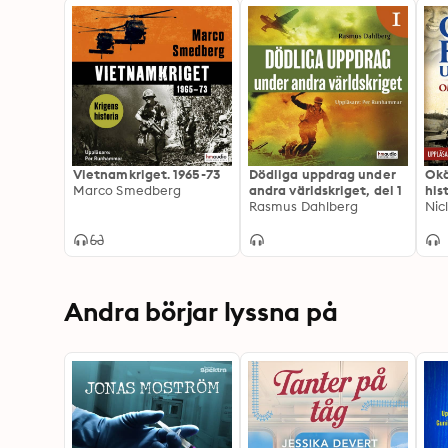
Vietnamkriget. 1965-73
Dödliga uppdrag under
Okä
Marco Smedberg
andra världskriget, del 1
his
Rasmus Dahlberg
vär
Andra börjar lyssna på