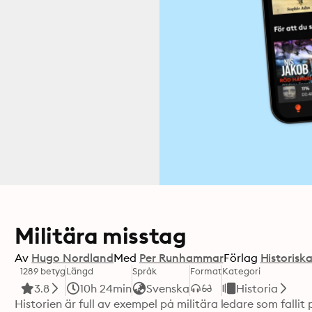
Militära misstag
Av
Hugo Nordland
Med
Per Runhammar
Förlag
Historisk
1289 betyg
Längd
Språk
Format
Kategori
3.8
10h 24min
Svenska
Historia
Historien är full av exempel på militära ledare som fallit 