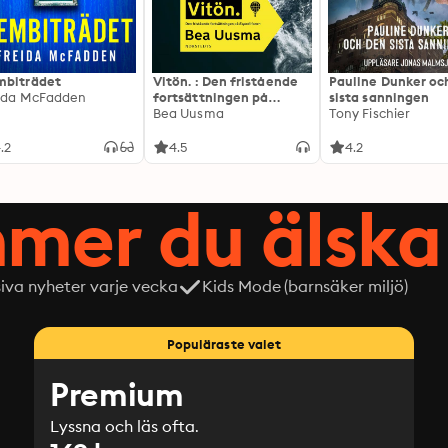
biträdet
Vitön. : Den fristående
Pauline Dunker oc
ida McFadden
fortsättningen på
sista sanningen
Expeditionen
Bea Uusma
Tony Fischier
.2
4.5
4.2
mer du älska 
siva nyheter varje vecka
Kids Mode (barnsäker miljö)
Populäraste valet
Premium
Lyssna och läs ofta.