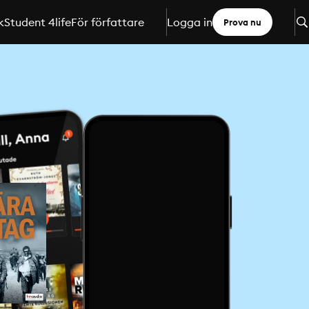
k
Student 4life
För författare
Logga in
Prova nu