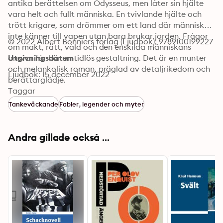
antika berättelsen om Odysseus, men låter sin hjälte 
vara helt och fullt människa. En tvivlande hjälte och 
trött krigare, som drömmer om ett land där människor 
inte känner till vapen utan bara brukar jorden. Frågor 
© 2022 Albert Bonniers förlag (Ljudbok): 9789100199227
om makt, rätt, våld och den enskilda människans 
ansvar får här en tidlös gestaltning. Det är en munter 
Utgivningsdatum
och melankolisk roman, präglad av detaljrikedom och 
Ljudbok: 15 december 2022
berättarglädje.
Taggar
Tankeväckande
Fabler, legender och myter
Andra gillade också ...