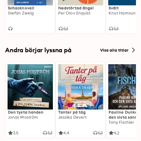
Schacknovell
Nedstörtad ängel
Svält
Stefan Zweig
Per Olov Enquist
Knut Hamsun
Andra börjar lyssna på
Visa alla titlar
Den tysta handen
Tanter på tåg
Pauline Dunker 
Jonas Moström
Jessika Devert
den sista sanni
Tony Fischier
3.5
4.4
4.2