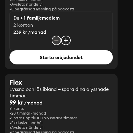
Avsluta när du vill
Obegränsad lyssning på podcasts
Du + 1 familjemedlem
2 konton
239 kr /månad
Starta erbjudandet
Flex
Lyssna och läs ibland – spara dina olyssnade
timmar.
99 kr
/månad
1 konto
20 timmar/månad
Spara upp till 100 olyssnade timmar
Exklusivt innehåll
Avsluta när du vill
Obegränsad lyssning på podcasts