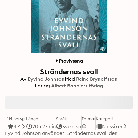
Provlyssna
Strändernas svall
Av
Eyvind Johnson
Med
Reine Brynolfsson
Förlag
Albert Bonniers förlag
114 betyg
Längd
Språk
Format
Kategori
4.4
20h 27min
Svenska
Klassiker
Eyvind Johnson använder i Strändernas svall den 