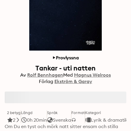
Provlyssna
Tankar - uti natten
Av
Rolf Bennhagen
Med
Magnus Welroos
Förlag
Ekström & Garay
2 betyg
Längd
Språk
Format
Kategori
2
0h 20min
Svenska
Lyrik & dramatik
Om Du en tyst och mörk natt sitter ensam och stilla 