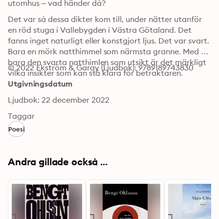
utomhus – vad händer då?
Det var så dessa dikter kom till, under nätter utanför 
en röd stuga i Vallebygden i Västra Götaland. Det 
fanns inget naturligt eller konstgjort ljus. Det var svart. 
Bara en mörk natthimmel som närmsta granne. Med 
bara den svarta natthimlen som utsikt är det märkligt 
© 2022 Ekström & Garay (Ljudbok): 9789189743830
vilka insikter som kan stå klara för betraktaren.
Utgivningsdatum
Ljudbok: 22 december 2022
Taggar
Poesi
Andra gillade också ...