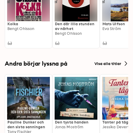
Kolka
Den där lilla stunden
Mats Ulfson
Bengt Ohlsson
av närhet
Eva Ström
Bengt Ohlsson
Andra börjar lyssna på
Visa alla titlar
Pauline Dunker och
Den tysta handen
Tanter på tåg
den sista sanningen
Jonas Moström
Jessika Devert
Tony Fischier