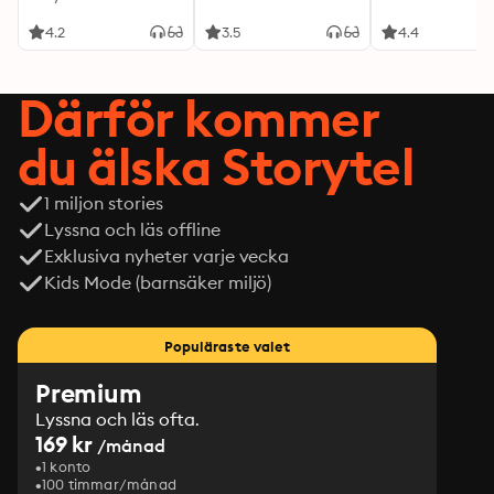
4.2
3.5
4.4
Därför kommer
du älska Storytel
1 miljon stories
Lyssna och läs offline
Exklusiva nyheter varje vecka
Kids Mode (barnsäker miljö)
Populäraste valet
Premium
Lyssna och läs ofta.
169 kr
/månad
1 konto
100 timmar/månad