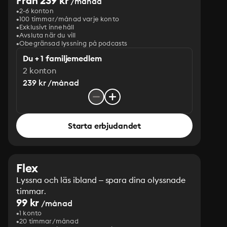
Från 239 kr
/månad
2-6 konton
100 timmar/månad varje konto
Exklusivt innehåll
Avsluta när du vill
Obegränsad lyssning på podcasts
Du + 1 familjemedlem
2 konton
239 kr /månad
Starta erbjudandet
Flex
Lyssna och läs ibland – spara dina olyssnade
timmar.
99 kr
/månad
1 konto
20 timmar/månad