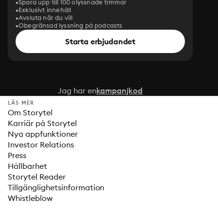
Spara upp till 100 olyssnade timmar
Exklusivt innehåll
Avsluta när du vill
Obegränsad lyssning på podcasts
Starta erbjudandet
Jag har en
kampanjkod
LÄS MER
Om Storytel
Karriär på Storytel
Nya appfunktioner
Investor Relations
Press
Hållbarhet
Storytel Reader
Tillgänglighetsinformation
Whistleblow