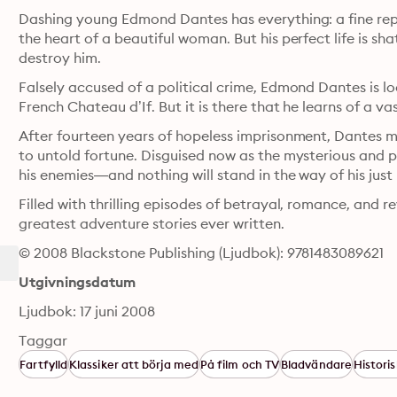
Dashing young Edmond Dantes has everything: a fine repu
the heart of a beautiful woman. But his perfect life is sha
destroy him.
Falsely accused of a political crime, Edmond Dantes is loc
French Chateau d’If. But it is there that he learns of a va
After fourteen years of hopeless imprisonment, Dantes ma
to untold fortune. Disguised now as the mysterious and 
his enemies—and nothing will stand in the way of his just
Filled with thrilling episodes of betrayal, romance, and r
greatest adventure stories ever written.
© 2008 Blackstone Publishing (Ljudbok): 9781483089621
Utgivningsdatum
Ljudbok: 17 juni 2008
Taggar
Fartfylld
Klassiker att börja med
På film och TV
Bladvändare
Histori