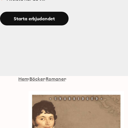
Starta erbjudandet
Hem
Böcker
Romaner