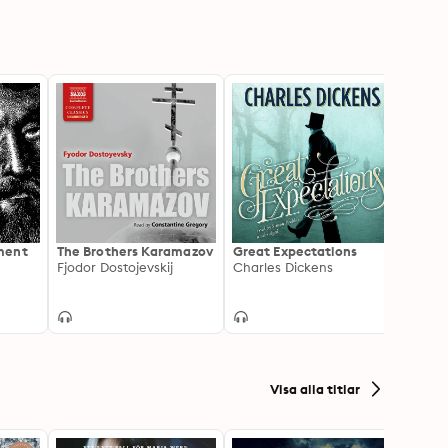
ment
The Brothers Karamazov
Great Expectations
Iliad:
Fjodor Dostojevskij
Charles Dickens
Achill
Home
Visa alla titlar