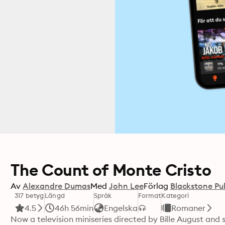
The Count of Monte Cristo
Av
Alexandre Dumas
Med
John Lee
Förlag
Blackstone Pu
317 betyg
Längd
Språk
Format
Kategori
4.5
46h 56min
Engelska
Romaner