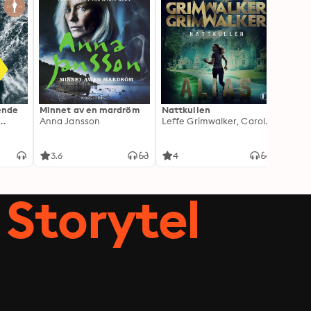
ående
Minnet av en mardröm
Nattkullen
Skugg
Anna Jansson
Leffe Grimwalker, Caroline Grimwalker
Anki 
3.6
4
4.3
Storytel