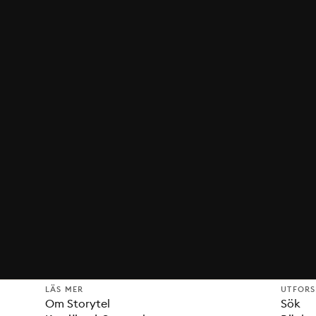
LÄS MER
UTFOR
Om Storytel
Sök