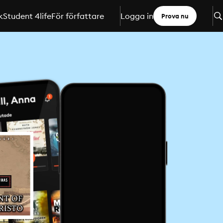
k
Student 4life
För författare
Logga in
Prova nu