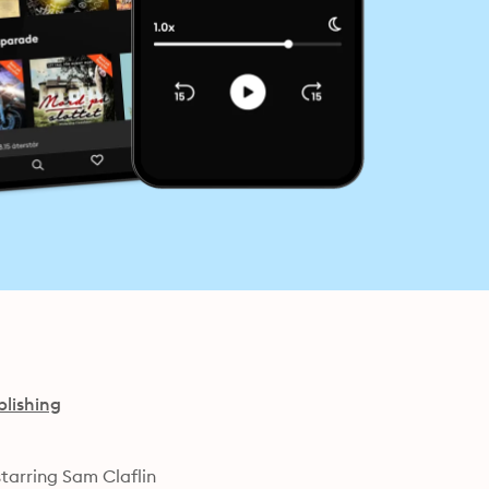
blishing
Now a television miniseries directed by Bille August and starring Sam Claflin 