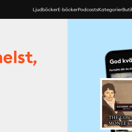
Ljudböcker
E-böcker
Podcasts
Kategorier
Buti
elst,