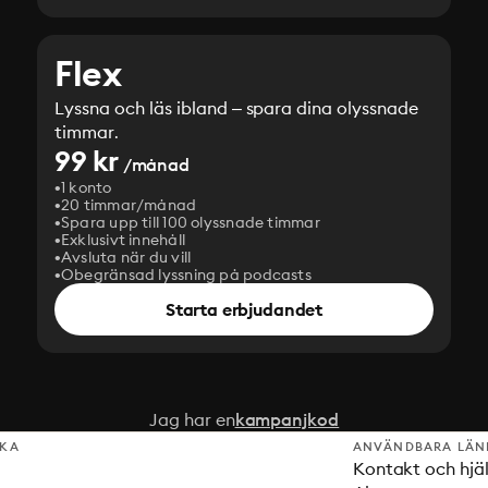
Flex
Lyssna och läs ibland – spara dina olyssnade
timmar.
99 kr
/månad
1 konto
20 timmar/månad
Spara upp till 100 olyssnade timmar
Exklusivt innehåll
Avsluta när du vill
Obegränsad lyssning på podcasts
Starta erbjudandet
Jag har en
kampanjkod
SKA
ANVÄNDBARA LÄN
Kontakt och hjä