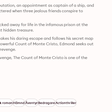
tation, an appointment as captain of a ship, and 
ttered when three jealous friends conspire to 
ked away for life in the infamous prison at the 
st hidden treasure.
kes his daring escape and follows his secret map 
powerful Count of Monte Cristo, Edmond seeks out 
 revenge.
evenge, The Count of Monte Cristo is one of the 
sk roman
Hämnd
Äventyr
Bedragare
Actionthriller