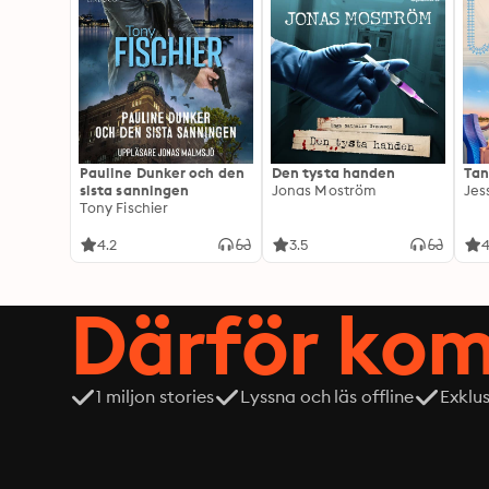
Pauline Dunker och den
Den tysta handen
Tan
sista sanningen
Jonas Moström
Jes
Tony Fischier
4.2
3.5
4
Därför kom
1 miljon stories
Lyssna och läs offline
Exklu