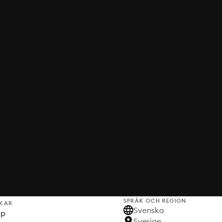
SPRÅK OCH REGION
KAR
Svenska
lp
Sverige