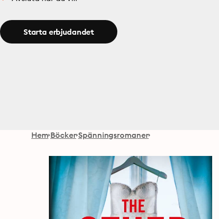
Starta erbjudandet
Hem
Böcker
Spänningsromaner