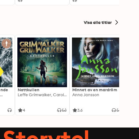
unput
Visa alla titlar
ående
Nattkullen
Minnet av en mardröm
Skugg
Leffe Grimwalker, Caroline Grimwalker
Anna Jansson
Anki 
4
3.6
4.3
Storytel