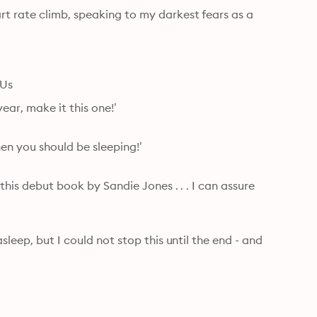
t rate climb, speaking to my darkest fears as a 
 Us
ar, make it this one!’

en you should be sleeping!’

this debut book by Sandie Jones . . . I can assure 
leep, but I could not stop this until the end - and 