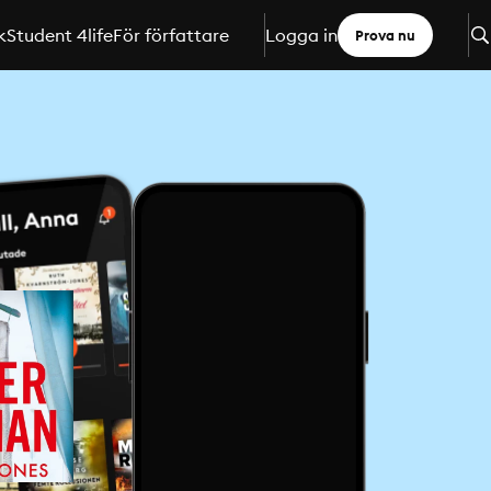
k
Student 4life
För författare
Logga in
Prova nu