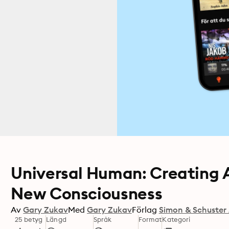
Universal Human: Creating 
New Consciousness
Av
Gary Zukav
Med
Gary Zukav
Förlag
Simon & Schuster
25 betyg
Längd
Språk
Format
Kategori