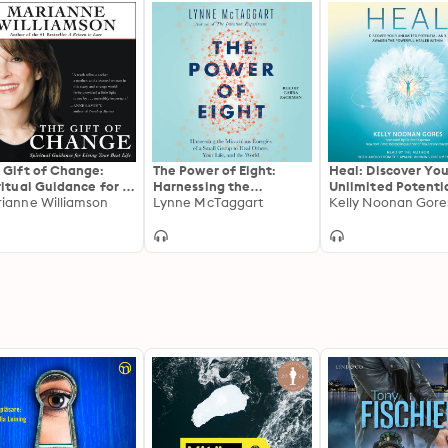
 Gift of Change:
The Power of Eight:
Heal: Discover You
ritual Guidance for a
Harnessing the
Unlimited Potenti
ically New Life
ianne Williamson
Miraculous Energies of a
Lynne McTaggart
Awaken the Power
Kelly Noonan Gore
Small Group to Heal
Healer Within
Others, Your Life, and
the World