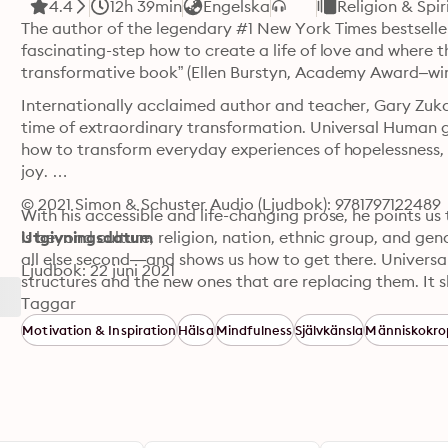
4.4
12h 39min
Engelska
Religion & Spir
The author of the legendary #1 New York Times bestseller
fascinating-step how to create a life of love and where th
Internationally acclaimed author and teacher, Gary Zukav
time of extraordinary transformation. Universal Human giv
how to transform everyday experiences of hopelessness, e
joy. 

© 2021 Simon & Schuster Audio (Ljudbok): 9781797122489
With his accessible and life-changing prose, he points us
is beyond culture, religion, nation, ethnic group, and gend
Utgivningsdatum
all else second—and shows us how to get there. Universa
Ljudbok: 22 juni 2021
structures and the new ones that are replacing them. It 
story—as we create it with our choices, our deeds, and ou
Taggar
Motivation & Inspiration
Hälsa
Mindfulness
Självkänsla
Människokr
Authentic power—the alignment of the personality with so
manipulate and control. Zukav explains that the potentia
of fear is upon us, but only we can bring it into being. U
hope” (Booklist) for us all.