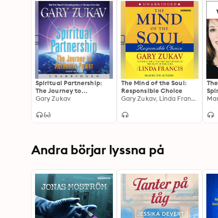
Spiritual Partnership:
The Mind of the Soul:
The
The Journey to
Responsible Choice
Spi
Authentic Power
Gary Zukav
Gary Zukav, Linda Francis
Rad
Mar
Andra börjar lyssna på