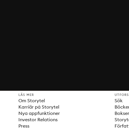
LÄS MER
UTFOR
Om Storytel
Sök
Karriär på Storytel
Böcke
Nya appfunktioner
Bokser
Investor Relations
Storyt
Press
Förfat