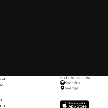
SPRÅK OCH REGION
KAR
Svenska
lp
Sverige
rt
orm