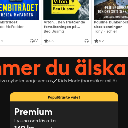
biträdet
Vitön. : Den fristående
Pauline Dunker oc
ida McFadden
fortsättningen på
sista sanningen
Expeditionen
Bea Uusma
Tony Fischier
.2
4.5
4.2
mer du älska 
siva nyheter varje vecka
Kids Mode (barnsäker miljö)
Populäraste valet
Premium
Lyssna och läs ofta.