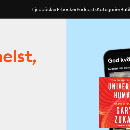
Ljudböcker
E-böcker
Podcasts
Kategorier
Buti
elst,