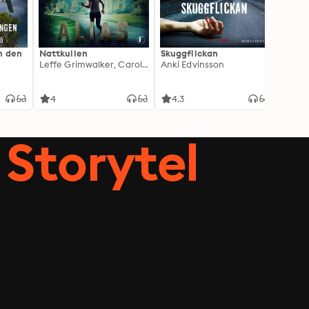
h den
Nattkullen
Skuggflickan
Skärgå
Leffe Grimwalker, Caroline Grimwalker
Anki Edvinsson
Marie
4
4.3
3.8
Storytel