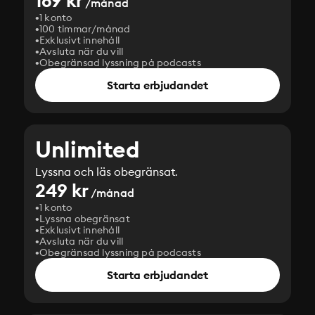
169 kr
/månad
1 konto
100 timmar/månad
Exklusivt innehåll
Avsluta när du vill
Obegränsad lyssning på podcasts
Starta erbjudandet
Unlimited
Lyssna och läs obegränsat.
249 kr
/månad
1 konto
Lyssna obegränsat
Exklusivt innehåll
Avsluta när du vill
Obegränsad lyssning på podcasts
Starta erbjudandet