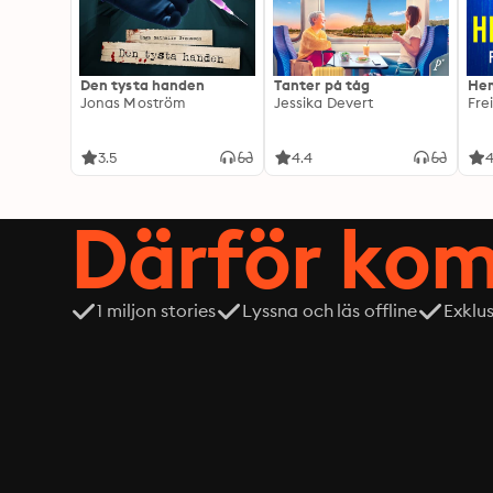
Den tysta handen
Tanter på tåg
Hem
Jonas Moström
Jessika Devert
Fre
3.5
4.4
4
Därför kom
1 miljon stories
Lyssna och läs offline
Exklu