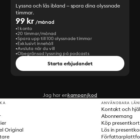
Lyssna och läs ibland – spara dina olyssnade
timmar.
99 kr
/månad
1 konto
20 timmar/månad
Spara upp till 100 olyssnade timmar
Exklusivt innehåll
Avsluta när du vill
Obegränsad lyssning på podcasts
Starta erbjudandet
Jag har en
kampanjkod
SKA
ANVÄNDBARA LÄN
Kontakt och hjä
r
Abonnemang
ier
Köp presentkort
el Original
Lös in presentko
tare
Författarplattf