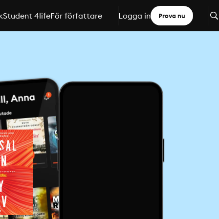
k
Student 4life
För författare
Logga in
Prova nu