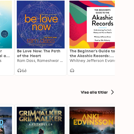
r
Be Love Now: The Path
The Beginner's Guide to
Soul t
al and
of the Heart
the Akashic Records:
Commu
ful
s
Ram Dass, Rameshwar Das
The Understanding of
Whitney Jefferson Evans
the H
Gary 
Your Soul's History and
How to Read It
Visa alla titlar