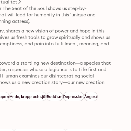
itualitet
 The Seat of the Soul shows us step-by-
at will lead for humanity in this “unique and 
transformative book” (Ellen Burstyn, Academy Award–winning actress). 
, shares a new vision of power and hope in this 
es us fresh tools to grow spiritually and shows us 
mptiness, and pain into fulfillment, meaning, and 
 toward a startling new destination—a species that 
er, a species whose allegiance is to Life first and 
l Human examines our disintegrating social 
shows us a new creation story—our new creation 
r words.

oppen
Ande, kropp och själ
Buddism
Depression
Ångest
ul—is replacing external power, the ability to 
l of a new era of humanity based on love instead 
niversal Human shows us how and “offers a ray of 