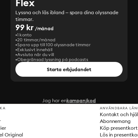
Flex
Lyssna och läs ibland – spara dina olyssnade
timmar.
99 kr
/månad
1 konto
20 timmar/månad
Spara upp till 100 olyssnade timmar
Exklusivt innehåll
Avsluta när du vill
Obegränsad lyssning på podcasts
Starta erbjudandet
Jag har en
kampanjkod
SKA
ANVÄNDBARA LÄN
Kontakt och hjä
r
Abonnemang
ier
Köp presentkort
el Original
Lös in presentko