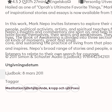
4.5
17h 27min
Engelska
Personlig Utve
Hailed as one of “Oprah’s Ultimate Favorite Things,” Mark
of inspirational stories and essays is now available from 
In this work, Mark Nepo invites listeners to explore their 
people, political activists, artists, and spiritual teacher
Nepo’s insights and commentary are spot on, and help list
have faced themselves, their warts and weaknesses. They 
lives. The Book of Awakening is divided into three section
all kinds of moments, great and small.
core, and sustaining the practice of living from that place
and inspires. Nepo’s broad range of stories and people, of
listeners to relate to their own search for courage.
© 2011 Simon & Schuster Audio (Ljudbok): 9781442342101
Utgivningsdatum
Ljudbok: 8 mars 2011
Taggar
Meditation
Självhjälp
Ande, kropp och själ
Poesi