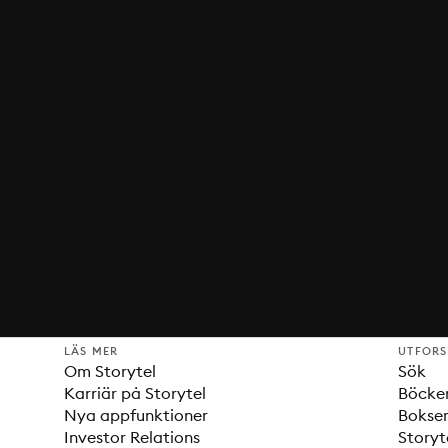
LÄS MER
UTFOR
Om Storytel
Sök
Karriär på Storytel
Böcke
Nya appfunktioner
Bokser
Investor Relations
Storyt