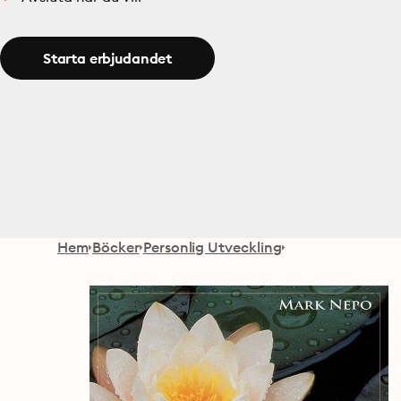
Starta erbjudandet
Hem
Böcker
Personlig Utveckling