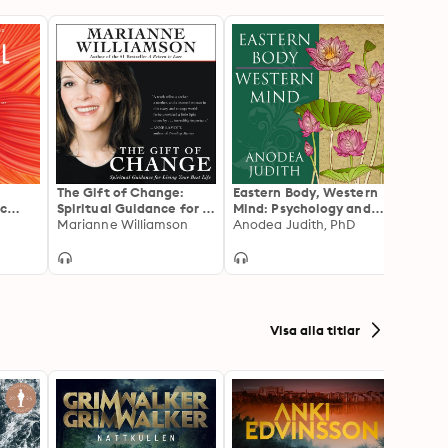
The Gift of Change:
Eastern Body, Western
A Rad
ic
Spiritual Guidance for a
Mind: Psychology and
Turn P
w
Radically New Life
Marianne Williamson
the Chakra System As a
Anodea Judith, PhD
Embra
Shefal
Path to the Self
Live F
Visa alla titlar