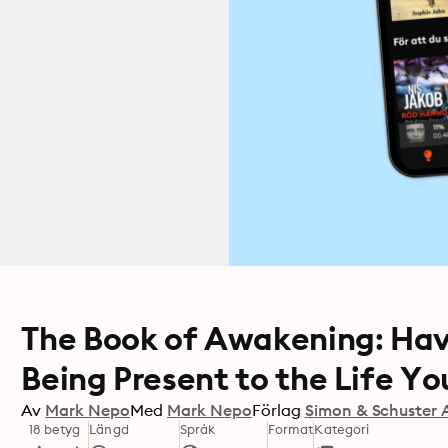
The Book of Awakening: Hav
Being Present to the Life Y
Av
Mark Nepo
Med
Mark Nepo
Förlag
Simon & Schuster 
18 betyg
Längd
Språk
Format
Kategori