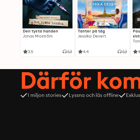
Den tysta handen
Tanter på tåg
Pau
Jonas Moström
Jessika Devert
sis
Ton
3.5
4.4
4
Därför kom
1 miljon stories
Lyssna och läs offline
Exklu