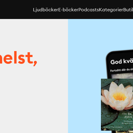
Ljudböcker
E-böcker
Podcasts
Kategorier
Buti
elst,