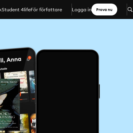
k
Student 4life
För författare
Logga in
Prova nu