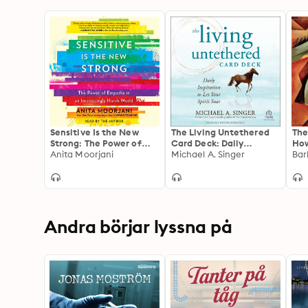
Sensitive Is the New
The Living Untethered
The
Strong: The Power of
Card Deck: Daily
How
Empaths in an
Anita Moorjani
Inspiration to Let Your
Michael A. Singer
Mas
Increasingly Harsh
Spirit Soar
Wit
World
Andra börjar lyssna på