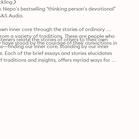
ckling
 Nepo’s bestselling “thinking person’s devotional” 
S&S Audio.

own inner core through the stories of ordinary 
s from a variety of traditions. These are people who 
eners relate the stories of others to their own 
have stood by the courage of their convictions in 
s—finding our inner core, standing by our inner 
. Each of the brief essays and stories elucidates 
 traditions and insights, offers myriad ways for 