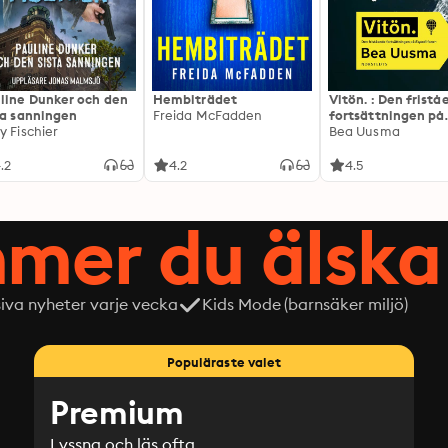
line Dunker och den
Hembiträdet
Vitön. : Den frist
ta sanningen
Freida McFadden
fortsättningen på
y Fischier
Expeditionen
Bea Uusma
.2
4.2
4.5
mer du älska 
siva nyheter varje vecka
Kids Mode (barnsäker miljö)
Populäraste valet
Premium
Lyssna och läs ofta.