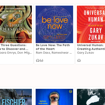
 Three Questions:
Be Love Now: The Path
Universal Human:
 to Discover and
of the Heart
Creating Authent
ter the Power
Barbara Emrys, Don Miguel Ruiz
Ram Dass, Rameshwar Das
Power and the Ne
Gary Zukav
hin You
Consciousness