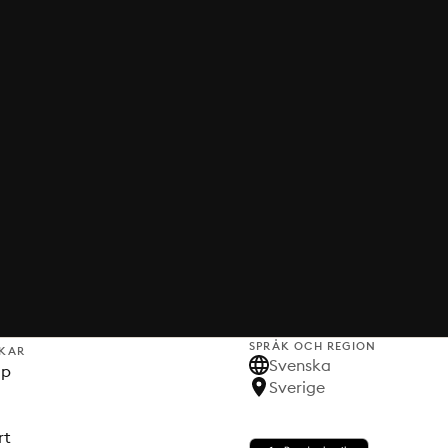
SPRÅK OCH REGION
KAR
Svenska
lp
Sverige
rt