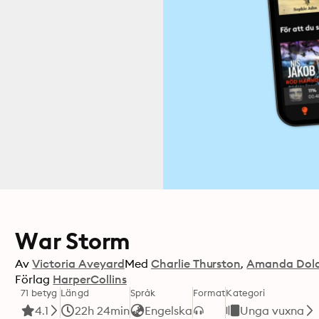
War Storm
Av
Victoria Aveyard
Med
Charlie Thurston
Amanda Dol
Förlag
HarperCollins
71 betyg
Längd
Språk
Format
Kategori
4.1
22h 24min
Engelska
Unga vuxna