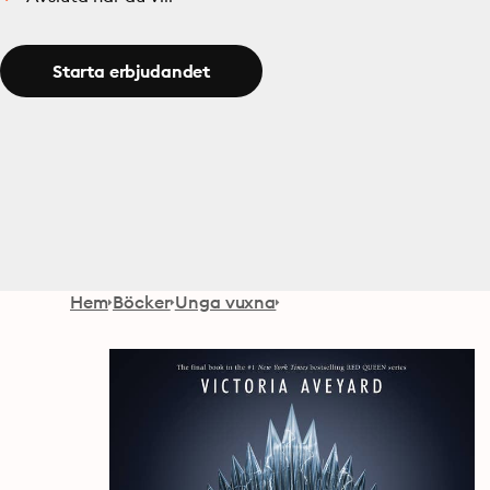
Starta erbjudandet
Hem
Böcker
Unga vuxna