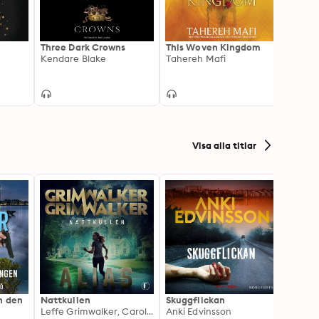
Three Dark Crowns
This Woven Kingdom
Carve
Kendare Blake
Tahereh Mafi
Veron
Visa alla titlar
h den
Nattkullen
Skuggflickan
Skärgå
Leffe Grimwalker, Caroline Grimwalker
Anki Edvinsson
Marie