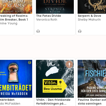
reaking of Realms:
The Fates Divide
Serpent & Dove
lm Breaker, Book 1
Veronica Roth
Shelby Mahurin
mine Young
biträdet
Vitön. : Den fristående
Pauline Dunker oc
ida McFadden
fortsättningen på
sista sanningen