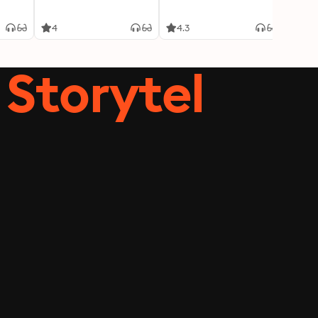
4
4.3
3.8
Storytel