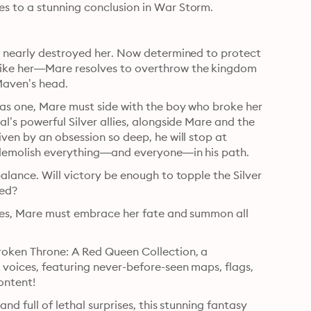
s to a stunning conclusion in War Storm.
l nearly destroyed her. Now determined to protect 
ike her—Mare resolves to overthrow the kingdom 
 Maven’s head.
 as one, Mare must side with the boy who broke her 
’s powerful Silver allies, alongside Mare and the 
ven by an obsession so deep, he will stop at 
s demolish everything—and everyone—in his path.
alance. Will victory be enough to topple the Silver 
ced?
ries, Mare must embrace her fate and summon all 
oken Throne: A Red Queen Collection, a 
voices, featuring never-before-seen maps, flags, 
ontent!
nd full of lethal surprises, this stunning fantasy 