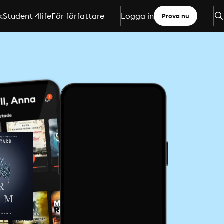
k
Student 4life
För författare
Logga in
Prova nu