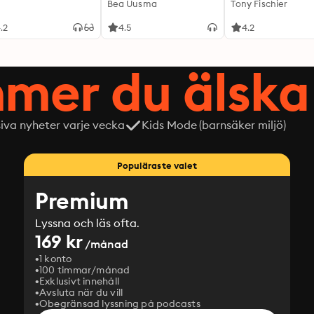
Expeditionen
Bea Uusma
Tony Fischier
.2
4.5
4.2
mer du älska 
siva nyheter varje vecka
Kids Mode (barnsäker miljö)
Populäraste valet
Premium
Lyssna och läs ofta.
169 kr
/månad
1 konto
100 timmar/månad
Exklusivt innehåll
Avsluta när du vill
Obegränsad lyssning på podcasts