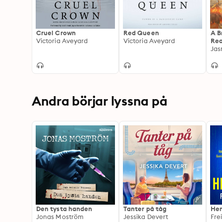
Cruel Crown
Red Queen
A B
Victoria Aveyard
Victoria Aveyard
Rea
Jas
Andra börjar lyssna på
Den tysta handen
Tanter på tåg
Hem
Jonas Moström
Jessika Devert
Fre