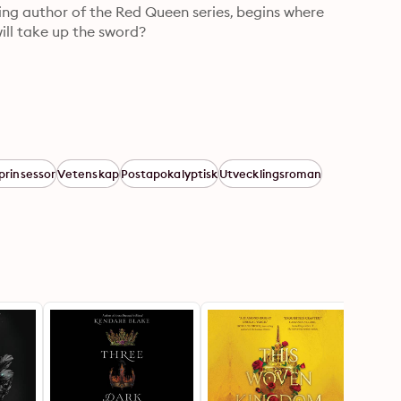
ing author of the Red Queen series, begins where 
ill take up the sword?
prinsessor
Vetenskap
Postapokalyptisk
Utvecklingsroman