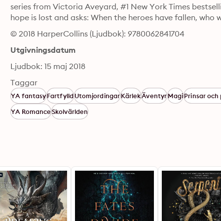
series from Victoria Aveyard, #1 New York Times bestsell
hope is lost and asks: When the heroes have fallen, who w
© 2018 HarperCollins (Ljudbok): 9780062841704
Utgivningsdatum
Ljudbok: 15 maj 2018
Taggar
YA fantasy
Fartfylld
Utomjordingar
Kärlek
Äventyr
Magi
Prinsar och 
YA Romance
Skolvärlden