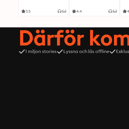
3.5
4.4
4
Därför kom
1 miljon stories
Lyssna och läs offline
Exklu