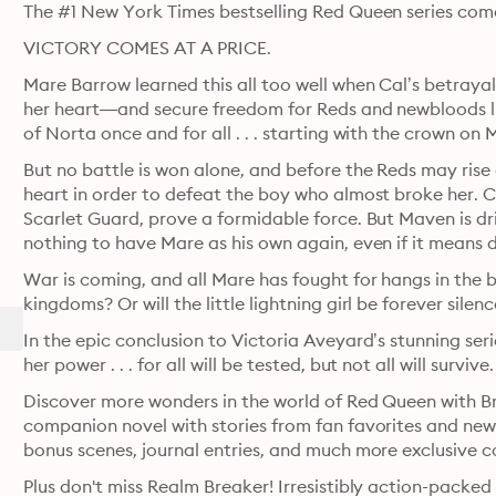
The #1 New York Times bestselling Red Queen series come
VICTORY COMES AT A PRICE.
Mare Barrow learned this all too well when Cal’s betraya
her heart—and secure freedom for Reds and newbloods l
of Norta once and for all . . . starting with the crown on
But no battle is won alone, and before the Reds may rise
heart in order to defeat the boy who almost broke her. Cal
Scarlet Guard, prove a formidable force. But Maven is dri
nothing to have Mare as his own again, even if it mean
War is coming, and all Mare has fought for hangs in the b
kingdoms? Or will the little lightning girl be forever silen
In the epic conclusion to Victoria Aveyard’s stunning se
her power . . . for all will be tested, but not all will survive.
Discover more wonders in the world of Red Queen with Br
companion novel with stories from fan favorites and new 
bonus scenes, journal entries, and much more exclusive c
Plus don't miss Realm Breaker! Irresistibly action-packed a