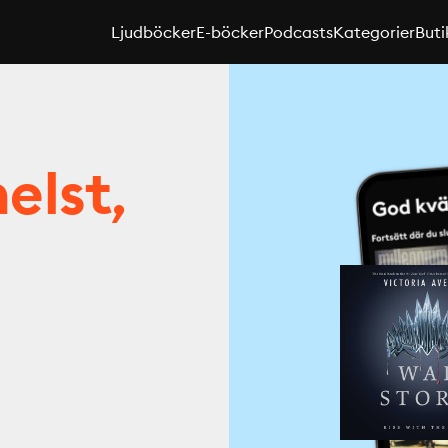
Ljudböcker
E-böcker
Podcasts
Kategorier
Buti
elst,