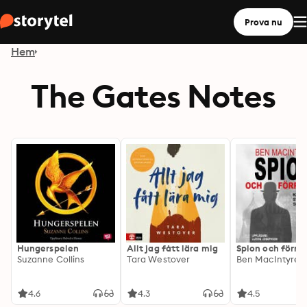
Prova nu
Hem
The Gates Notes
Hungerspelen
Allt jag fått lära mig
Spion och förrä
Suzanne Collins
Tara Westover
Ben MacIntyre
4.6
4.3
4.5