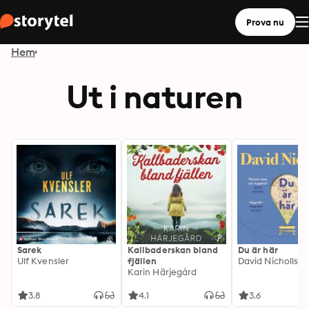
Prova nu
Hem
Ut i naturen
Sarek
Kallbaderskan bland
Du är här
Ulf Kvensler
fjällen
David Nicholls
Karin Härjegård
3.8
4.1
3.6