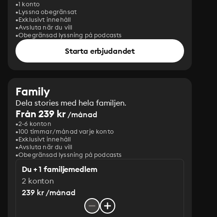
1 konto
Lyssna obegränsat
Exklusivt innehåll
Avsluta när du vill
Obegränsad lyssning på podcasts
Starta erbjudandet
Family
Dela stories med hela familjen.
Från 239 kr
/månad
2-6 konton
100 timmar/månad varje konto
Exklusivt innehåll
Avsluta när du vill
Obegränsad lyssning på podcasts
Du + 1 familjemedlem
2 konton
239 kr /månad