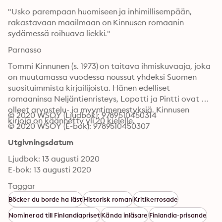
"Usko parempaan huomiseen ja inhimillisempään, 
rakastavaan maailmaan on Kinnusen romaanin 
sydämessä roihuava liekki."
Parnasso
Tommi Kinnunen (s. 1973) on taitava ihmiskuvaaja, joka 
on muutamassa vuodessa noussut yhdeksi Suomen 
suosituimmista kirjailijoista. Hänen edelliset 
romaaninsa Neljäntienristeys, Lopotti ja Pintti ovat 
olleet arvostelu- ja myyntimenestyksiä. Kinnusen 
© 2020 WSOY (Ljudbok): 9789510450314
kirjoja on käännetty yli 20 kielelle.
© 2020 WSOY (E-bok): 9789510450307
Utgivningsdatum
Ljudbok: 13 augusti 2020
E-bok: 13 augusti 2020
Taggar
Böcker du borde ha läst
Historisk roman
Kritikerrosade
Nominerad till Finlandiapriset
Kända inläsare
Finlandia-prisande