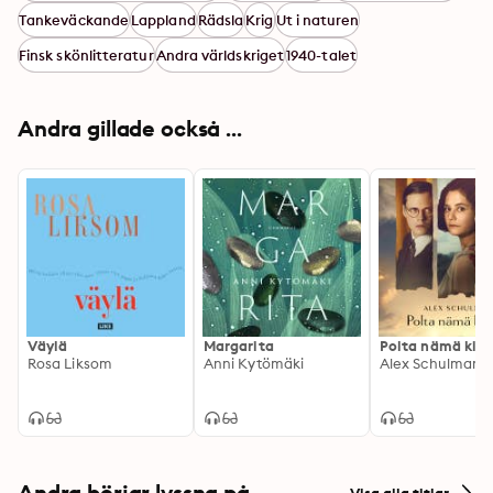
Tankeväckande
Lappland
Rädsla
Krig
Ut i naturen
Finsk skönlitteratur
Andra världskriget
1940-talet
Andra gillade också ...
Väylä
Margarita
Polta nämä kirj
Rosa Liksom
Anni Kytömäki
Alex Schulman
Andra börjar lyssna på
Visa alla titlar