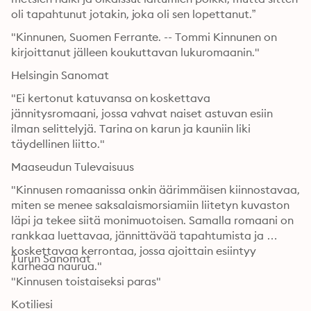
oli tapahtunut jotakin, joka oli sen lopettanut.”
"Kinnunen, Suomen Ferrante. -- Tommi Kinnunen on 
kirjoittanut jälleen koukuttavan lukuromaanin."
Helsingin Sanomat
"Ei kertonut katuvansa on koskettava 
jännitysromaani, jossa vahvat naiset astuvan esiin 
ilman selittelyjä. Tarina on karun ja kauniin liki 
täydellinen liitto."
Maaseudun Tulevaisuus
"Kinnusen romaanissa onkin äärimmäisen kiinnostavaa, 
miten se menee saksalaismorsiamiin liitetyn kuvaston 
läpi ja tekee siitä monimuotoisen. Samalla romaani on 
rankkaa luettavaa, jännittävää tapahtumista ja 
koskettavaa kerrontaa, jossa ajoittain esiintyy 
Turun Sanomat
karheaa naurua."
"Kinnusen toistaiseksi paras"
Kotiliesi