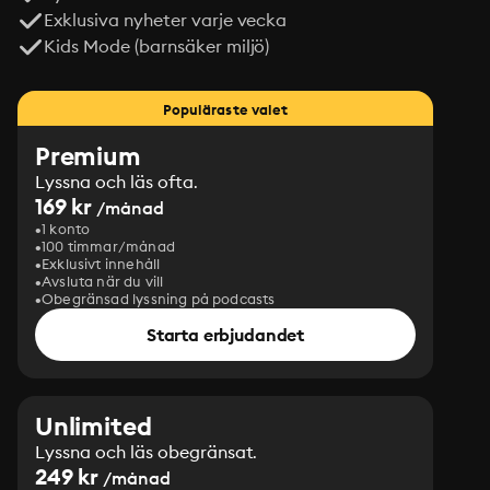
Exklusiva nyheter varje vecka
Kids Mode (barnsäker miljö)
Populäraste valet
Premium
Lyssna och läs ofta.
169 kr
/månad
1 konto
100 timmar/månad
Exklusivt innehåll
Avsluta när du vill
Obegränsad lyssning på podcasts
Starta erbjudandet
Unlimited
Lyssna och läs obegränsat.
249 kr
/månad