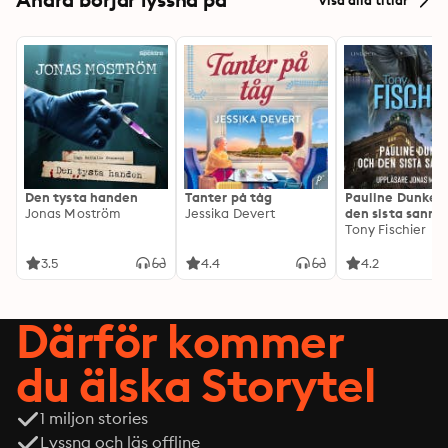
Den tysta handen
Tanter på tåg
Pauline Dunker 
Jonas Moström
Jessika Devert
den sista sanni
Tony Fischier
3.5
4.4
4.2
Därför kommer
du älska Storytel
1 miljon stories
Lyssna och läs offline