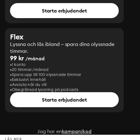
Starta erbjudandet
Flex
Lyssna och läs ibland – spara dina olyssnade
timmar.
99 kr
/månad
1 konto
20 timmar/månad
Spara upp till 100 olyssnade timmar
Exklusivt innehåll
Avsluta när du vill
Obegränsad lyssning på podcasts
Starta erbjudandet
Jag har en
kampanjkod
LÄS MER