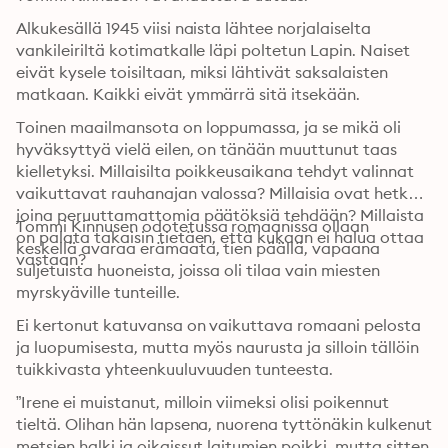
Alkukesällä 1945 viisi naista lähtee norjalaiselta 
vankileiriltä kotimatkalle läpi poltetun Lapin. Naiset 
eivät kysele toisiltaan, miksi lähtivät saksalaisten 
matkaan. Kaikki eivät ymmärrä sitä itsekään.
Toinen maailmansota on loppumassa, ja se mikä oli 
hyväksyttyä vielä eilen, on tänään muuttunut taas 
kielletyksi. Millaisilta poikkeusaikana tehdyt valinnat 
vaikuttavat rauhanajan valossa? Millaisia ovat hetket, 
joina peruuttamattomia päätöksiä tehdään? Millaista 
Tommi Kinnusen odotetussa romaanissa ollaan 
on palata takaisin tietäen, että kukaan ei halua ottaa 
keskellä avaraa erämaata, tien päällä, vapaana 
vastaan?
suljetuista huoneista, joissa oli tilaa vain miesten 
myrskyäville tunteille.
Ei kertonut katuvansa on vaikuttava romaani pelosta 
ja luopumisesta, mutta myös naurusta ja silloin tällöin 
tuikkivasta yhteenkuuluvuuden tunteesta.
”Irene ei muistanut, milloin viimeksi olisi poikennut 
tieltä. Olihan hän lapsena, nuorena tyttönäkin kulkenut 
metsien halki ja oikaissut laitumien poikki, mutta sitten 