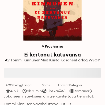
Provlyssna
Ei kertonut katuvansa
Av
Tommi Kinnunen
Med
Krista Kosonen
Förlag
WSOY
4390 betyg
Längd
Språk
Format
Kategori
4.3
9h 21min
Finska
Romaner
Jokaiseen risteykseen on itse kuviteltava tienviitat.
Tommi Kinnusen vavahduttava uutuus.