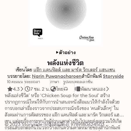
ตัวอย่าง
พลังแห่งชีวิต
เขียนโดย
แจ๊ก แคนฟิลด์ และ มาร์ค วิกเตอร์ แฮนเซน
บรรยายโดย:
Narin Puwanacharoen
สำนักพิมพ์
Storyside
10 คะแนน
ระยะเวลา
ภาษา
รูปแบบ
คอลเลกชัน
4.3
7 ชม. 2 น.
ไทย
พัฒนาตนเอง
พลังแห่งชีวิต’ หรือ ‘Chicken Soup for the Soul’ สร้าง
ปรากฏการณ์ใหม่ให้กับการนำเสนอหนังสือแนวให้กำลังใจด้วย
การบอกเล่าเรื่องราวจากประสบการณ์จริงของ ‘คนตัวเล็กๆ’ ใน
สังคมผ่านการคัดสรรของ แจ๊ก แคนฟิลด์ และ มาร์ค วิกเตอร์ แฮน
เซน แต่ละเรื่องกระทบใจผู้อ่านแตกต่างกันไปและส่งผลรวมให้เกิด
© 2023 Storyside (หนังสือเสียง): 9789180624503
กระแสบอกต่อกันในวงกว้างเกินความคาดหมายของสำนักพิมพ์ 