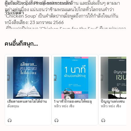
ติดอันดับหนังสือขายดี ยอดขายหลักล้าน และมีเล่มอื่นๆ ตามมา
ผู้แปล: Orapin Pholpanitratsami
อย่างต่อเนื่อง แน่นอนว่าข้ามพรมแดนไปไกลทั่วโลกจนคำว่า 
วันเปิดตัว
‘Chicken Soup’ เป็นคำติดปากเมื่อพูดถึงการให้กำลังใจแก่กัน 

หนังสือเสียง: 23 มกราคม 2566
 ยี่สิบแปดปีผ่านมา ‘Chicken Soup for the Soul’ ยืนยงผ่านกาล
เวลา ทั้งๆ ที่เมื่อเริ่มต้นสำนักพิมพ์ 144 แห่งปฏิเสธต้นฉบับนี้ หาก
ถามว่าอะไรคือเบื้องหลังความสำเร็จ คำตอบมีมากมาย ที่เด่นชัดคือ 
คนอื่นก็สนุก...
ทุกคนมีเรื่องเล่าที่อยากจะ ‘แชร์’ ไม่ว่าจะเกิดขึ้นกับตัวเอง พบเห็น
หรือฟังต่อมา เรื่องราวที่สร้างกำลังใจให้ไม่ย่อท้อต่อชีวิต ไล่ตาม
ความฝัน เห็นความสำคัญของความรักและความเข้าใจ บัดนี้เมื่อ
โลกเปลี่ยนไปอย่างที่ยากจะหวนคืนเหมือนก่อนเพราะไวรัส เราก็พบ
ว่าเรื่องราวดีๆ อันว่าด้วยความรักเช่นนั้นช่วยเติมเต็มหัวใจและถ่วง
ดุลตาชั่งในวันที่รอบตัวมีเรื่องร้ายปัญหารุมเร้า
เสียดายคนตายไม่ได้อ่าน
1 นาที ฝึกมองคนให้ทะลุ
ปัญญาแห่งเซน
ดังตฤณ
หลิว หย่ง เชิง
หลิว หย่ง เชิง