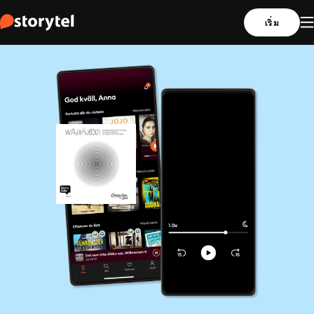
เริ่ม