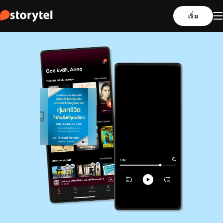
เริ่ม