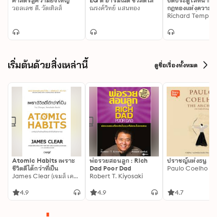
ศาสตร์สู่ความยิ่งใหญ่
EQ ดี อารมณ์ดี ชีวีสดใส
ปิดประตูใส่หน้าค
วอลเลซ ดี. วัตเทิลส์
ณรงค์วิทย์ แสนทอง
กฎทองแห่งความสำ
ของชีวิต เพื่อความมั
มั่นคง และมีความส
เริ่มต้นด้วยสิ่งเหล่านี้
ดูชื่อเรื่องทั้งหมด
Atomic Habits เพราะ
พ่อรวยสอนลูก : Rich
ปราชญ์แห่งธนู
ชีวิตดีได้กว่าที่เป็น
Dad Poor Dad
Paulo Coelho
James Clear (เจมส์ เคลียร์)
Robert T. Kiyosaki
4.9
4.9
4.7