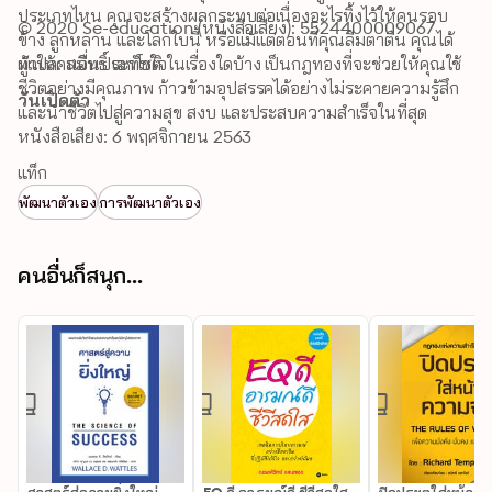
ประเภทไหน คุณจะสร้างผลกระทบต่อเนื่องอะไรทิ้งไว้ให้คนรอบ
© 2020 Se-education (หนังสือเสียง): 5524400009067
ข้าง ลูกหลาน และโลกใบนี้ หรือแม้แต่ตอนที่คุณลืมตาตื่น คุณได้
ทำให้คนอื่นประทับใจในเรื่องใดบ้าง เป็นกฎทองที่จะช่วยให้คุณใช้
ผู้แปล: สมิทธิ์ เอกโชติ
ชีวิตอย่างมีคุณภาพ ก้าวข้ามอุปสรรคได้อย่างไม่ระคายความรู้สึก 
วันเปิดตัว
และนำชีวิตไปสู่ความสุข สงบ และประสบความสำเร็จในที่สุด
หนังสือเสียง: 6 พฤศจิกายน 2563
แท็ก
พัฒนาตัวเอง
การพัฒนาตัวเอง
คนอื่นก็สนุก...