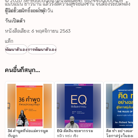
© 2020 Se-education (หนังสือเสียง): 5524400000408
แนบแน่น ยาวนาน แล้วรังสีความสุขจะแผ่ซ่าน จนต้องระเบิดพลัง
ชีวิตขั้วบวกออกมาทุกวัน
ผู้แปล: สมิทธิ์ เอกโชติ
วันเปิดตัว
หนังสือเสียง: 6 พฤศจิกายน 2563
แท็ก
พัฒนาตัวเอง
การพัฒนาตัวเอง
คนอื่นก็สนุก...
36 คำพูดที่พ่อแม่ควรพูด
EQ ตัดสินชะตากรรม
คิด ทำ อย่างฉลาด ส
กับลูก
หลิว หย่ง เชิง
โอกาสรุ่งในองค์ก