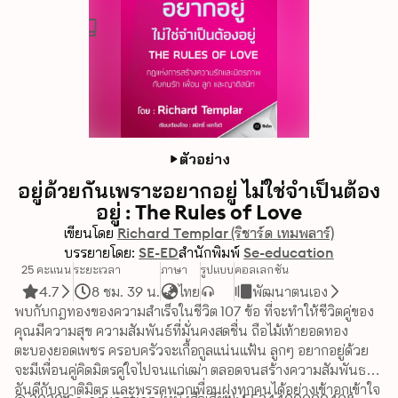
ตัวอย่าง
อยู่ด้วยกันเพราะอยากอยู่ ไม่ใช่จำเป็นต้อง
อยู่ : The Rules of Love
เขียนโดย
Richard Templar (ริชาร์ด เทมพลาร์)
บรรยายโดย:
SE-ED
สำนักพิมพ์
Se-education
25 คะแนน
ระยะเวลา
ภาษา
รูปแบบ
คอลเลกชัน
4.7
8 ชม. 39 น.
ไทย
พัฒนาตนเอง
พบกับกฎทองของความสำเร็จในชีวิต 107 ข้อ ที่จะทำให้ชีวิตคู่ของ
คุณมีความสุข ความสัมพันธ์ที่มั่นคงสดชื่น ถือไม้เท้ายอดทอง 
ตะบองยอดเพชร ครอบครัวจะเกื้อกูลแน่นแฟ้น ลูกๆ อยากอยู่ด้วย 
จะมีเพื่อนคู่คิดมิตรคู่ใจไปจนแก่เฒ่า ตลอดจนสร้างความสัมพันธ
อันดีกับญาติมิตร และพรรคพวกเพื่อนฝูงทุกคนได้อย่างเข้าอกเข้าใจ 