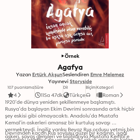
Örnek
Agafya
Yazan
Ertürk Akşun
Seslendiren
Emre Melemez
Yayınevi
Storyside
107 puanlama
Süre
Dil
Biçim
Kategori
4
11Sa 47dk
Türkçe
Roman
1920’de dünya yeniden şekillenmeye başlamıştı. 
Rusya’da başlayan Ekim Devrimi sonrasında artık hiçbir 
şey eskisi gibi olmayacaktı. Anadolu’da Mustafa 
Kemal’in askerleri amansız bir kurtuluş savaşı 
vermekteydi. İngiliz yanlısı Beyaz Rus ordusu yetmiş bin 
Devrimden kaçan Rus soylusu güzel bir kadının, işgal 
askeri, savaş gemileri ve silahlarıyla Mustafa Kemal’e 
altındaki İstanbul’da yaşadığı, iki erkek arasında kalan, 