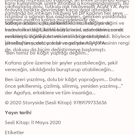
karşı kullanılmak üzere İstanbul’a konuşlandırılmıştı. Bu 
çıkmazlarla dolu, tutkulu aşk hikâyesidir AGAFYA. Aynı 
orduyla birlikte devrimden kaçıp işgal altındaki 
zamanda bir intikam hikâyesi ve bir kadının her şeye 
İstanbul’a sığınan Rus asilzadeleri, gelirken yanlarında 
rağmen ayakta kalma mücadelesidir de...
sadece acılarını, hayal kırıklıklarını, hırslarını ve 
Savaşın insanı, aşkı, beklentileri nasıl değiştirdiğini ve 
korkularını değil, köklü kültürlerini, asaletlerini, sanat 
insanın ilkel dürtülerini acıyla nasıl adım adım ezerek 
zevklerini, incelikli estetiklerini de getirmişlerdi. Böylece 
evrimleştirdiğini yalın ve ustalıklı bir anlatımla 
İstanbul’un yaralı, yoksul ve gelişmemiş çehresinin rengi 
şiirselleştiren, destansı bir romandır AGAFYA.
de, dokusu da biçim değiştirmeye başlamıştı.
“Ben temiz bir kâğıt yaprağı değilim...
Kafana göre üzerine bir şeyler yazabileceğin, şekil 
vereceğin, sıkıldığında buruşturup atabileceğin...
Ben üzeri yazılmış, dolu bir kâğıt yaprağıyım... Daha 
önce şekillenmiş, çizilmiş, silinmiş, yeniden yazılmış...” 
der Agafya, erkeklere ve tüm insanlığa...
© 2020 Storyside (Sesli Kitap): 9789179733636
Yayın tarihi
Sesli Kitap: 11 Mayıs 2020
Etiketler