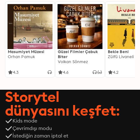
Masumiyet Müzesi
Güzel Filmler Çabuk
Bekle Beni
Orhan Pamuk
Biter
Zülfü Livaneli
Volkan Sönmez
4.3
4.6
4.2
Storytel
dünyasını keşfet:
Kids mode
Çevrimdışı modu
İstediğin zaman iptal et