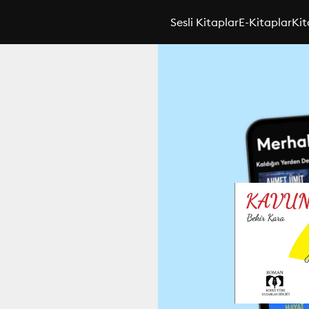
Sesli Kitaplar
E-Kitaplar
Kit