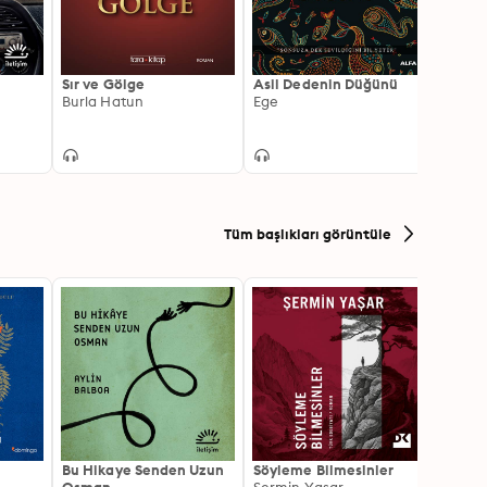
Sır ve Gölge
Asil Dedenin Düğünü
Kaplı
Burla Hatun
Ege
Sandı
Cenn
Ferid
Tüm başlıkları görüntüle
Bu Hikaye Senden Uzun
Söyleme Bilmesinler
Kürk 