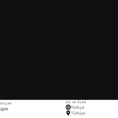
DIL VE ÜLKE
NTILAR
Türkçe
tişim
Türkiye