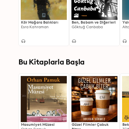
Kör Mağara Balıkları
Ben, Babam ve Diğerleri
Yal
Esra Kahraman
Göktuğ Canbaba
Alt
Bu Kitaplarla Başla
Masumiyet Müzesi
Güzel Filmler Çabuk
Bek