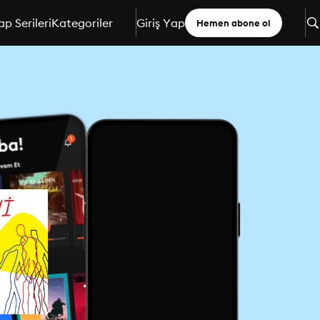
ap Serileri
Kategoriler
Giriş Yap
Hemen abone ol