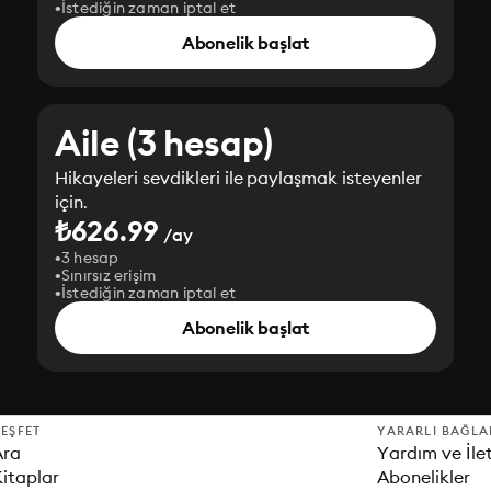
İstediğin zaman iptal et
Abonelik başlat
Aile (3 hesap)
Hikayeleri sevdikleri ile paylaşmak isteyenler
için.
₺626.99
/ay
3 hesap
Sınırsız erişim
İstediğin zaman iptal et
Abonelik başlat
EŞFET
YARARLI BAĞLA
Ara
Yardım ve İle
itaplar
Abonelikler