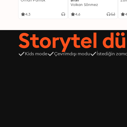
Orhan Pamuk
Biter
Zül
Volkan Sönmez
4.3
4.6
4
Storytel dü
Kids mode
Çevrimdışı modu
İstediğin zama