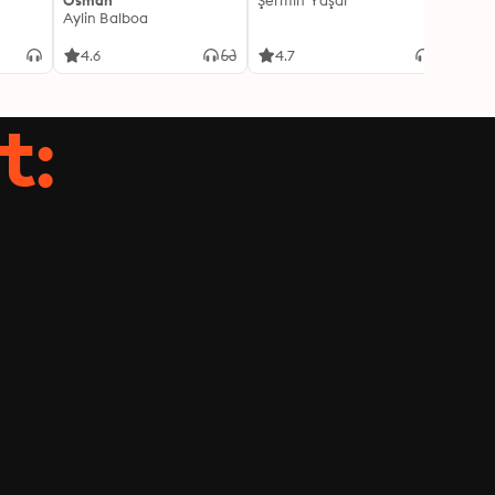
Osman
Şermin Yaşar
Sabaha
Aylin Balboa
4.6
4.7
4.5
t: