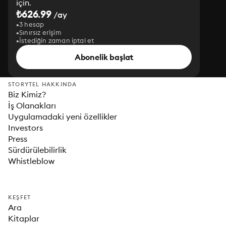
için.
₺626.99
/ay
3 hesap
Sınırsız erişim
İstediğin zaman iptal et
Abonelik başlat
STORYTEL HAKKINDA
Biz Kimiz?
İş Olanakları
Uygulamadaki yeni özellikler
Investors
Press
Sürdürülebilirlik
Whistleblow
KEŞFET
Ara
Kitaplar