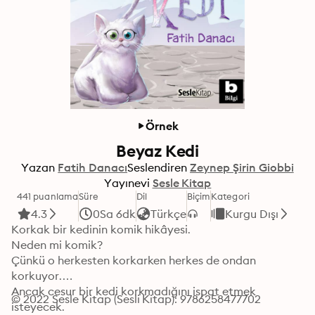
Örnek
Beyaz Kedi
Yazan
Fatih Danacı
Seslendiren
Zeynep Şirin Giobbi
Yayınevi
Sesle Kitap
441 puanlama
Süre
Dil
Biçim
Kategori
4.3
0Sa 6dk
Türkçe
Kurgu Dışı
Korkak bir kedinin komik hikâyesi.

Neden mi komik?

Çünkü o herkesten korkarken herkes de ondan 
korkuyor.

Ancak cesur bir kedi korkmadığını ispat etmek 
© 2022 Sesle Kitap (Sesli Kitap): 9786258477702
isteyecek.
