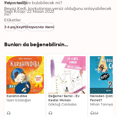
Peki aradığını bulabilecek mi?

Yayın tarihi
Beyaz Kedi, korkularının yersiz olduğunu anlayabilecek 
Sesli Kitap: 22 Nisan 2022
mi?

Tüm cevaplar, karlı dağların, ıssız mağaraların arasında 
Etiketler
yapılan yolculuğun sonunda ortaya çıkacak.
3-6 yaş
Keyifli
Hayvanlar Alemi
Bunları da beğenebilirsin...
Karahindiba
Değerler Serisi - Ev
Nereden Çıktı B
İzzet Güldoğan
Kedisi Mırnav
Ferret?
Göktuğ Canbaba