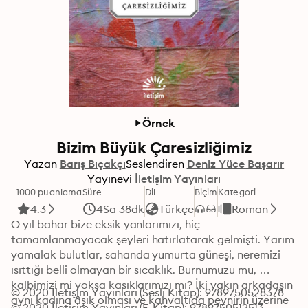
Örnek
Bizim Büyük Çaresizliğimiz
Yazan
Barış Bıçakçı
Seslendiren
Deniz Yüce Başarır
Yayınevi
İletişim Yayınları
1000 puanlama
Süre
Dil
Biçim
Kategori
4.3
4Sa 38dk
Türkçe
Roman
O yıl bahar bize eksik yanlarımızı, hiç 
tamamlanmayacak şeyleri hatırlatarak gelmişti. Yarım 
yamalak bulutlar, sahanda yumurta güneşi, neremizi 
ısıttığı belli olmayan bir sıcaklık. Burnumuzu mu, 
kalbimizi mi yoksa kasıklarımızı mı? İki yakın arkadaşın 
© 2020 İletişim Yayınları (Sesli Kitap): 9789750528378
aynı kadına âşık olması ve kahvaltıda peynirin üzerine 
© 2020 İletişim Yayınları (E-Kitap): 9789750512513