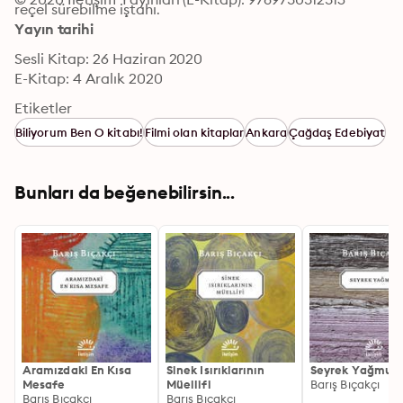
reçel sürebilme iştahı.
Yayın tarihi
Sesli Kitap: 26 Haziran 2020
E-Kitap: 4 Aralık 2020
Etiketler
Biliyorum Ben O kitabı!
Filmi olan kitaplar
Ankara
Çağdaş Edebiyat
Bunları da beğenebilirsin...
Aramızdaki En Kısa
Sinek Isırıklarının
Seyrek Yağmur
Mesafe
Müellifi
Barış Bıçakçı
Barış Bıçakçı
Barış Bıçakçı