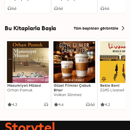
Bu Kitaplarla Başla
Tüm başlıkları görüntüle
Masumiyet Müzesi
Güzel Filmler Çabuk
Bekle Beni
Orhan Pamuk
Biter
Zülfü Livaneli
Volkan Sönmez
4.3
4.6
4.2
Storytel