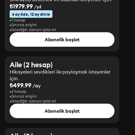
₺1979.99
/yıl
6 ay öde, 12 ay dinle
1 hesap
Sınırsız erişim
İstediğin zaman iptal et
Abonelik başlat
Aile (2 hesap)
Hikayeleri sevdikleri ile paylaşmak isteyenler
için.
₺499.99
/ay
2 hesap
Sınırsız erişim
İstediğin zaman iptal et
Abonelik başlat