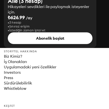
Aile (3 hesap)
Hikayeleri sevdikleri ile paylaşmak isteyenler
için.
₺626.99
/ay
3 hesap
Sınırsız erişim
İstediğin zaman iptal et
Abonelik başlat
STORYTEL HAKKINDA
Biz Kimiz?
İş Olanakları
Uygulamadaki yeni özellikler
Investors
Press
Sürdürülebilirlik
Whistleblow
KEŞFET