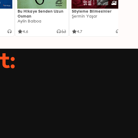
Bu Hikaye Senden Uzun
Söyleme Bilmesinler
Kürk 
Osman
Şermin Yaşar
Sabaha
Aylin Balboa
4.6
4.7
4.5
t: