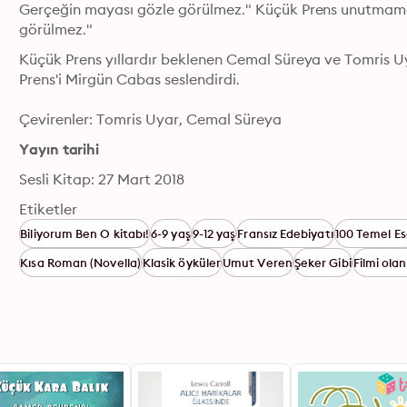
Gerçeğin mayası gözle görülmez." Küçük Prens unutmamak
görülmez."
Küçük Prens yıllardır beklenen Cemal Süreya ve Tomris Uy
Prens'i Mirgün Cabas seslendirdi.
Çevirenler: Tomris Uyar, Cemal Süreya
Yayın tarihi
Sesli Kitap: 27 Mart 2018
Etiketler
Biliyorum Ben O kitabı!
6-9 yaş
9-12 yaş
Fransız Edebiyatı
100 Temel Es
Kısa Roman (Novella)
Klasik öyküler
Umut Veren
Şeker Gibi
Filmi ola