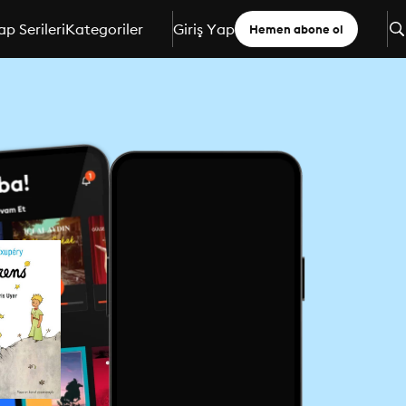
ap Serileri
Kategoriler
Giriş Yap
Hemen abone ol