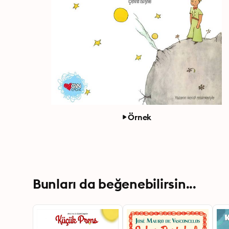
Örnek
Bunları da beğenebilirsin...