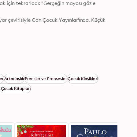
 için tekrarladı: "Gerçeğin mayası gözle 
ar çevirisiyle Can Çocuk Yayınlar'ında. Küçük 
er
Arkadaşlık
Prensler ve Prensesler
Çocuk Klasikleri
n Çocuk Kitapları