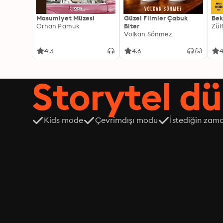
Masumiyet Müzesi
Güzel Filmler Çabuk
Bek
Orhan Pamuk
Biter
Zül
Volkan Sönmez
4.3
4.6
4
Storytel dü
Kids mode
Çevrimdışı modu
İstediğin zama