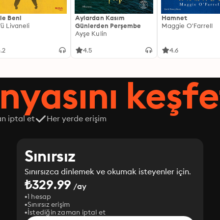
le Beni
Aylardan Kasım
Hamnet
fü Livaneli
Günlerden Perşembe
Maggie O'Farrell
Ayşe Kulin
.2
4.5
4.6
nyasını keşfe
n iptal et
Her yerde erişim
Sınırsız
Sınırsızca dinlemek ve okumak isteyenler için.
₺329.99
/ay
1 hesap
Sınırsız erişim
İstediğin zaman iptal et