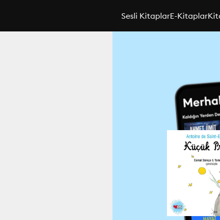
Sesli Kitaplar
E-Kitaplar
Kit