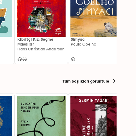
Kibritçi Kız: Seçme
Simyacı
Klasi
Masallar
Paulo Coelho
Defin
Hans Christian Andersen
Rober
Tüm başlıkları görüntüle