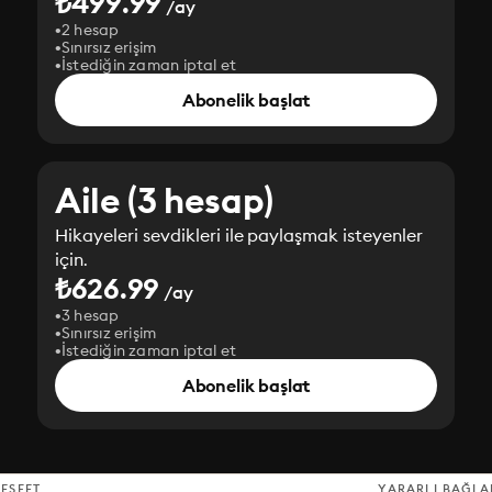
₺499.99
/ay
2 hesap
Sınırsız erişim
İstediğin zaman iptal et
Abonelik başlat
Aile (3 hesap)
Hikayeleri sevdikleri ile paylaşmak isteyenler
için.
₺626.99
/ay
3 hesap
Sınırsız erişim
İstediğin zaman iptal et
Abonelik başlat
EŞFET
YARARLI BAĞLA