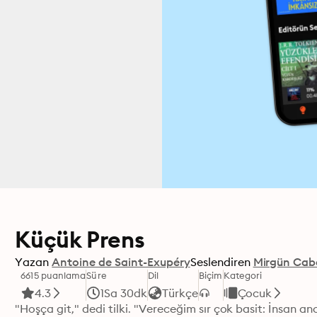
Küçük Prens
Yazan
Antoine de Saint-Exupéry
Seslendiren
Mirgün Cab
6615 puanlama
Süre
Dil
Biçim
Kategori
4.3
1Sa 30dk
Türkçe
Çocuk
"Hoşça git," dedi tilki. "Vereceğim sır çok basit: İnsan a