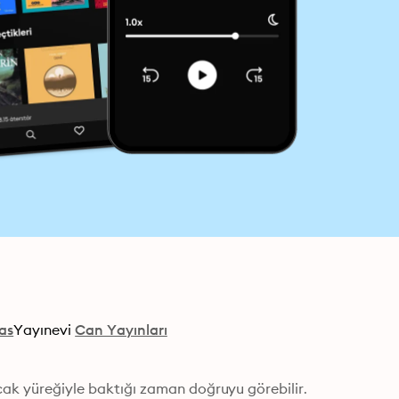
as
Yayınevi
Can Yayınları
ncak yüreğiyle baktığı zaman doğruyu görebilir. 