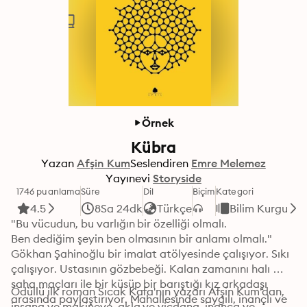
Örnek
Kübra
Yazan
Afşin Kum
Seslendiren
Emre Melemez
Yayınevi
Storyside
1746 puanlama
Süre
Dil
Biçim
Kategori
4.5
8Sa 24dk
Türkçe
Bilim Kurgu
"Bu vücudun, bu varlığın bir özelliği olmalı.

Ben dediğim şeyin ben olmasının bir anlamı olmalı."

Gökhan Şahinoğlu bir imalat atölyesinde çalışıyor. Sıkı 
çalışıyor. Ustasının gözbebeği. Kalan zamanını halı 
saha maçları ile bir küsüp bir barıştığı kız arkadaşı 
Ödüllü ilk roman Sıcak Kafa'nın yazarı Afşin Kum'dan, 
arasında paylaştırıyor. Mahallesinde saygılı, inançlı ve 
insana ve makineye, akla ve vicdana, inanca ve 