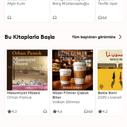
Afşin Kum
Barış Müstecaplıoğlu
Tevfik Uyar
Bu Kitaplarla Başla
Tüm başlıkları görüntüle
Masumiyet Müzesi
Güzel Filmler Çabuk
Bekle Beni
Orhan Pamuk
Biter
Zülfü Livaneli
Volkan Sönmez
4.3
4.6
4.2