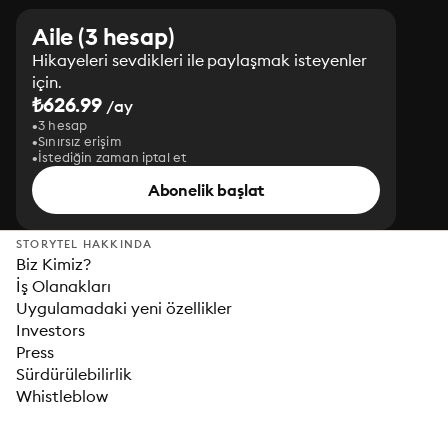
Aile (3 hesap)
Hikayeleri sevdikleri ile paylaşmak isteyenler
için.
₺626.99
/ay
3 hesap
Sınırsız erişim
İstediğin zaman iptal et
Abonelik başlat
STORYTEL HAKKINDA
Biz Kimiz?
İş Olanakları
Uygulamadaki yeni özellikler
Investors
Press
Sürdürülebilirlik
Whistleblow