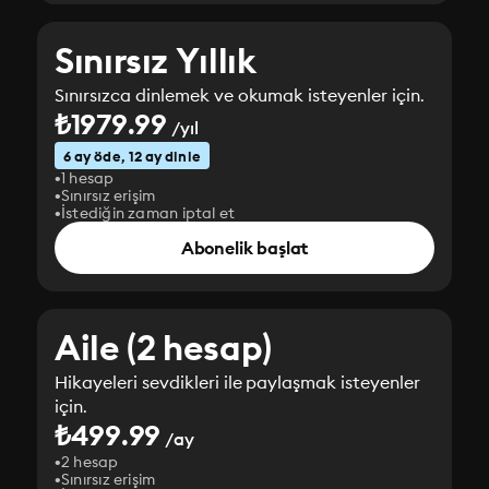
Sınırsız Yıllık
Sınırsızca dinlemek ve okumak isteyenler için.
₺1979.99
/yıl
6 ay öde, 12 ay dinle
1 hesap
Sınırsız erişim
İstediğin zaman iptal et
Abonelik başlat
Aile (2 hesap)
Hikayeleri sevdikleri ile paylaşmak isteyenler
için.
₺499.99
/ay
2 hesap
Sınırsız erişim