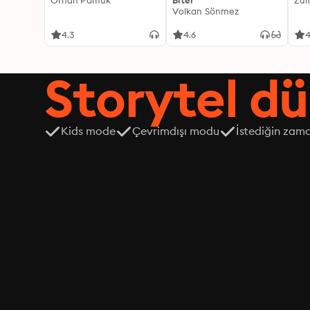
Orhan Pamuk
Biter
Zül
Volkan Sönmez
4.3
4.6
4
Storytel dü
Kids mode
Çevrimdışı modu
İstediğin zama