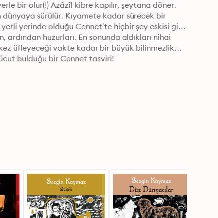
e bir olur(!) Azâzîl kibre kapılır, şeytana döner. 
n dünyaya sürülür. Kıyamete kadar sürecek bir 
rli yerinde olduğu Cennet’te hiçbir şey eskisi gibi 
, ardından huzurları. En sonunda aldıkları nihai 
 iki kez üfleyeceği vakte kadar bir büyük bilinmezlik… 
ücut bulduğu bir Cennet tasviri!