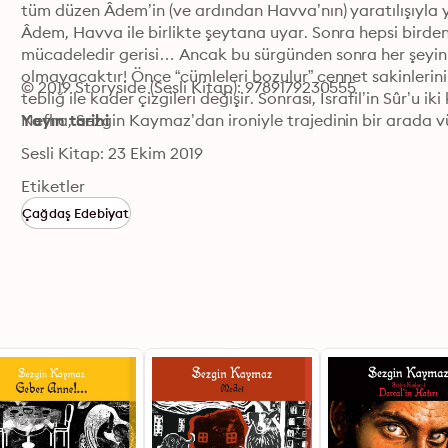
tüm düzen Âdem’in (ve ardından Havva’nın) yaratılışıyla yerl
Âdem, Havva ile birlikte şeytana uyar. Sonra hepsi birde
mücadeledir gerisi… Ancak bu sürgünden sonra her şeyin ye
olmayacaktır! Önce “cümleleri bozulur” cennet sakinlerinin
© 2019 Storyside (Sesli Kitap): 9789179230555
tebliğ ile kader çizgileri değişir. Sonrası, İsrafil’in Sûr’u
Nefha, Sezgin Kaymaz’dan ironiyle trajedinin bir arada v
Yayın tarihi
Sesli Kitap: 23 Ekim 2019
Etiketler
Çağdaş Edebiyat