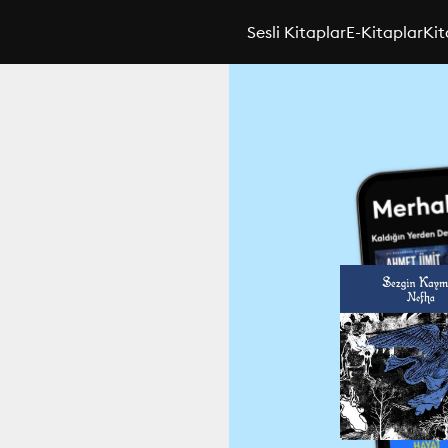
Sesli Kitaplar
E-Kitaplar
Kit