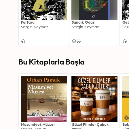
Farfara
Sandık Odası
Ge
Sezgin Kaymaz
Sezgin Kaymaz
Sez
Bu Kitaplarla Başla
Masumiyet Müzesi
Güzel Filmler Çabuk
Bek