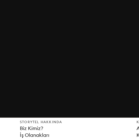
STORYTEL HAKKINDA
K
Biz Kimiz?
İş Olanakları
K