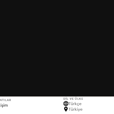
DIL VE ÜLKE
NTILAR
Türkçe
tişim
Türkiye