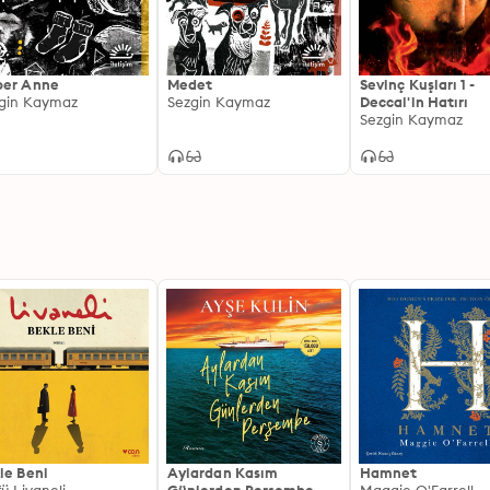
ber Anne
Medet
Sevinç Kuşları 1 -
gin Kaymaz
Sezgin Kaymaz
Deccal'in Hatırı
Sezgin Kaymaz
le Beni
Aylardan Kasım
Hamnet