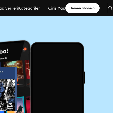
ap Serileri
Kategoriler
Giriş Yap
Hemen abone ol