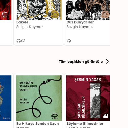
Bakele
Düz Dünyacılar
Ateş 
Sezgin Kaymaz
Sezgin Kaymaz
Sezgi
Tüm başlıkları görüntüle
Bu Hikaye Senden Uzun
Söyleme Bilmesinler
Kürk 