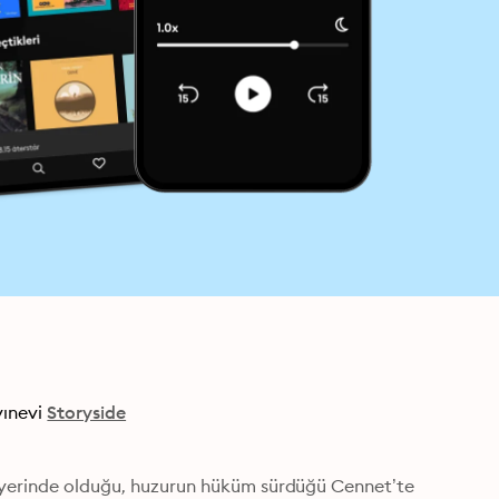
ınevi
Storyside
i yerinde olduğu, huzurun hüküm sürdüğü Cennet’te 