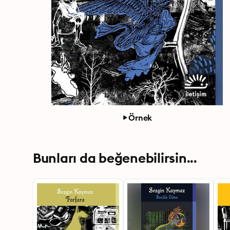
Örnek
Bunları da beğenebilirsin...