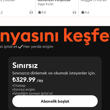
fü Livaneli
Günlerden Perşembe
Maggie O'Farrell
Ayşe Kulin
.2
4.5
4.6
nyasını keşfe
n iptal et
Her yerde erişim
Sınırsız
Sınırsızca dinlemek ve okumak isteyenler için.
₺329.99
/ay
1 hesap
Sınırsız erişim
İstediğin zaman iptal et
Abonelik başlat