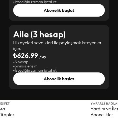
İstediğin zaman iptal et
Abonelik başlat
Aile (3 hesap)
Hikayeleri sevdikleri ile paylaşmak isteyenler
için.
₺626.99
/ay
3 hesap
Sınırsız erişim
İstediğin zaman iptal et
Abonelik başlat
EŞFET
YARARLI BAĞLA
Ara
Yardım ve İle
itaplar
Abonelikler