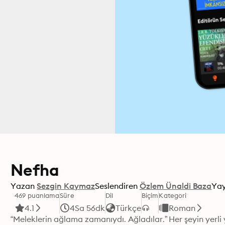
Nefha
Yazan
Sezgin Kaymaz
Seslendiren
Özlem Ünaldi Baza
Yay
469 puanlama
Süre
Dil
Biçim
Kategori
4.1
4Sa 56dk
Türkçe
Roman
“Meleklerin ağlama zamanıydı. Ağladılar.” Her şeyin yerl