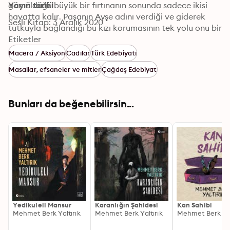
gömüldüğü büyük bir fırtınanın sonunda sadece ikisi 
Yayın tarihi
hayatta kalır. Paşanın Ayşe adını verdiği ve giderek 
Sesli Kitap: 3 Aralık 2020
tutkuyla bağlandığı bu kızı korumasının tek yolu onu bir 
Mevlevi dergâhında saklamaktır. Ama gizem ve 
Etiketler
sürprizlerle dolu Ayşe burada güvende olacak mıdır?

Macera / Aksiyon
Cadılar
Türk Edebiyatı
İstanbul Şehir Cumhuriyeti’nin iki yüz katlı 
Masallar, efsaneler ve mitler
Çağdaş Edebiyat
megakulelerinden birinde yaşayan özel dedektif Kemal 
hayatını cehenneme çeviren sıradışı bir hastalıktan 
mustariptir. Bir gün kapısına gelen varlıklı bir müşteri, 
Bunları da beğenebilirsin...
isteklerini yerine getirdiği takdirde onu bu illetten 
kurtarabileceğini söyler. Kemal’in bir cinayeti çözmek 
için yeraltındaki İstanbul Eşitlik Hareketi’ne sızması 
gerekmektedir.
Yedikuleli Mansur
Karanlığın Şahidesi
Kan Sahibi
Mehmet Berk Yaltırık
Mehmet Berk Yaltırık
Mehmet Berk Yal