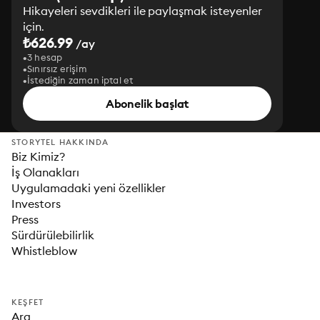
Hikayeleri sevdikleri ile paylaşmak isteyenler
için.
₺626.99
/ay
3 hesap
Sınırsız erişim
İstediğin zaman iptal et
Abonelik başlat
STORYTEL HAKKINDA
Biz Kimiz?
İş Olanakları
Uygulamadaki yeni özellikler
Investors
Press
Sürdürülebilirlik
Whistleblow
KEŞFET
Ara