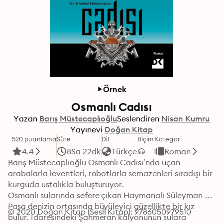
Örnek
Osmanlı Cadısı
Yazan
Barış Müstecaplıoğlu
Seslendiren
Nisan Kumru
Yayınevi
Doğan Kitap
520 puanlama
Süre
Dil
Biçim
Kategori
4.4
8Sa 22dk
Türkçe
Roman
Barış Müstecaplıoğlu Osmanlı Cadısı’nda uçan 
arabalarla leventleri, robotlarla semazenleri sıradışı bir 
kurguda ustalıkla buluşturuyor.

Osmanlı sularında sefere çıkan Haymanalı Süleyman 
Paşa denizin ortasında büyüleyici güzellikte bir kız 
© 2020 Doğan Kitap (Sesli Kitap): 9786050979510
bulur. İdaresindeki Şahmeran kalyonunun sulara 