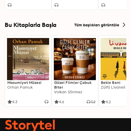
Bu Kitaplarla Başla
Tüm başlıkları görüntüle
Masumiyet Müzesi
Güzel Filmler Çabuk
Bekle Beni
Orhan Pamuk
Biter
Zülfü Livaneli
Volkan Sönmez
4.3
4.6
4.2
Storytel