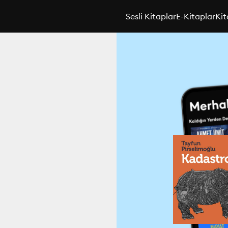
Sesli Kitaplar
E-Kitaplar
Kit