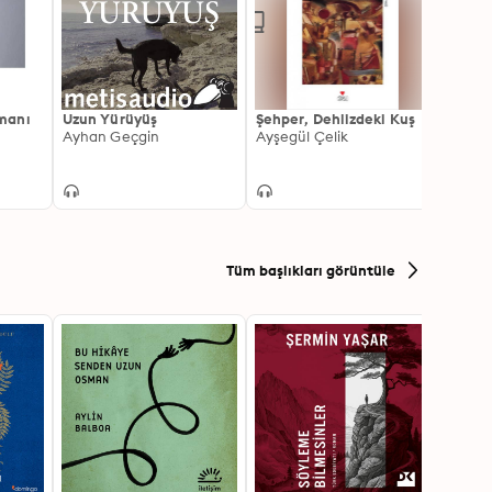
manı
Uzun Yürüyüş
Şehper, Dehlizdeki Kuş
Diken
Ayhan Geçgin
Ayşegül Çelik
Behçe
Tüm başlıkları görüntüle