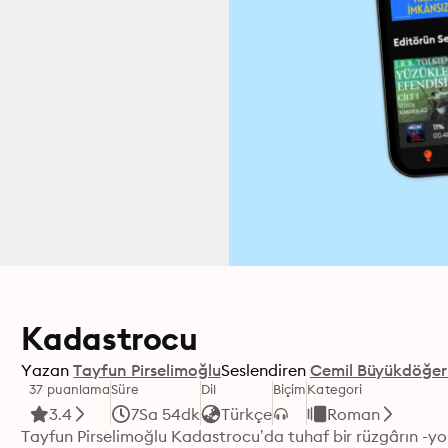
Kadastrocu
Yazan
Tayfun Pirselimoğlu
Seslendiren
Cemil Büyükdöğerl
37 puanlama
Süre
Dil
Biçim
Kategori
3.4
7Sa 54dk
Türkçe
Roman
Tayfun Pirselimoğlu Kadastrocu’da tuhaf bir rüzgârın -y