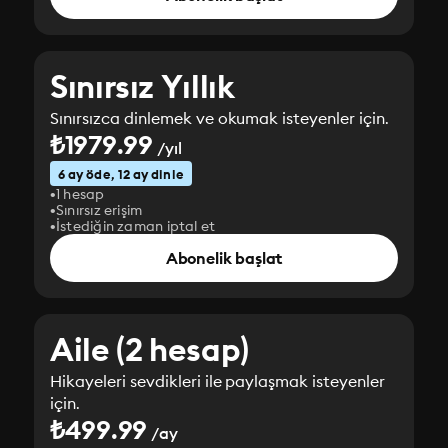
Sınırsız Yıllık
Sınırsızca dinlemek ve okumak isteyenler için.
₺1979.99
/yıl
6 ay öde, 12 ay dinle
1 hesap
Sınırsız erişim
İstediğin zaman iptal et
Abonelik başlat
Aile (2 hesap)
Hikayeleri sevdikleri ile paylaşmak isteyenler
için.
₺499.99
/ay