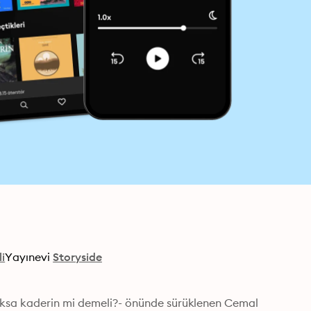
i
Yayınevi
Storyside
oksa kaderin mi demeli?- önünde sürüklenen Cemal 