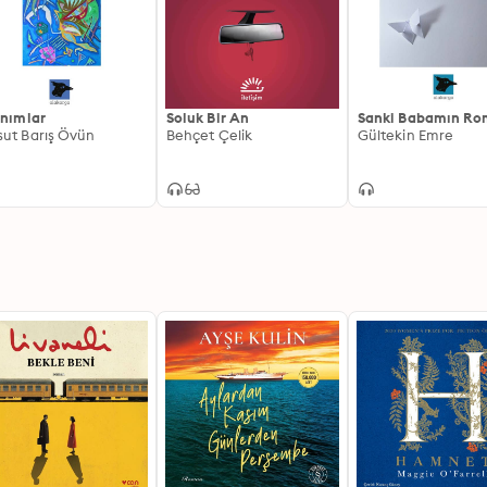
ınımlar
Soluk Bir An
Sanki Babamın Ro
ut Barış Övün
Behçet Çelik
Gültekin Emre