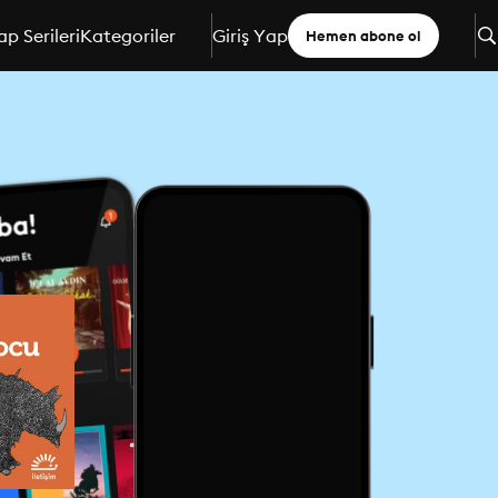
ap Serileri
Kategoriler
Giriş Yap
Hemen abone ol