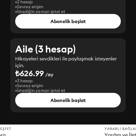
2 hesap
Sınırsız erişim
İstediğin zaman iptal et
Abonelik başlat
Aile (3 hesap)
Hikayeleri sevdikleri ile paylaşmak isteyenler
için.
₺626.99
/ay
3 hesap
Sınırsız erişim
İstediğin zaman iptal et
Abonelik başlat
EŞFET
YARARLI BAĞLA
Ara
Yardım ve İle