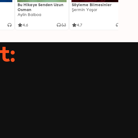
Bu Hikaye Senden Uzun
Söyleme Bilmesinler
Kürk 
Osman
Şermin Yaşar
Sabaha
Aylin Balboa
4.6
4.7
4.5
t: