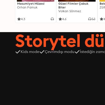
Masumiyet Müzesi
Güzel Filmler Çabuk
Bek
Orhan Pamuk
Biter
Zül
Volkan Sönmez
4.3
4.6
4
Storytel dü
Kids mode
Çevrimdışı modu
İstediğin zama