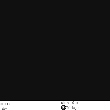
DIL VE ÜLKE
NTILAR
Türkçe
tişim