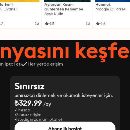
le Beni
Aylardan Kasım
Hamnet
fü Livaneli
Günlerden Perşembe
Maggie O'Farrell
Ayşe Kulin
.2
4.5
4.6
nyasını keşfe
n iptal et
Her yerde erişim
Sınırsız
Sınırsızca dinlemek ve okumak isteyenler için.
₺329.99
/ay
1 hesap
Sınırsız erişim
İstediğin zaman iptal et
Abonelik başlat