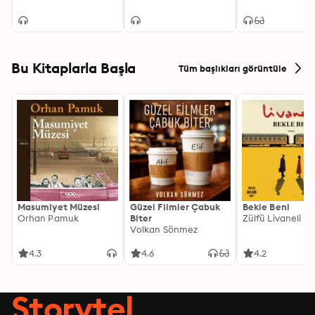
Bu Kitaplarla Başla
Tüm başlıkları görüntüle
Masumiyet Müzesi
Güzel Filmler Çabuk
Bekle Beni
Orhan Pamuk
Biter
Zülfü Livaneli
Volkan Sönmez
4.3
4.6
4.2
Storytel