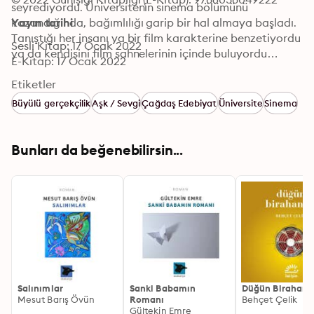
seyrediyordu. Üniversitenin sinema bölümünü 
kazandığında, bağımlılığı garip bir hal almaya başladı. 
Yayın tarihi
Tanıştığı her insanı ya bir film karakterine benzetiyordu 
Sesli Kitap: 17 Ocak 2022
ya da kendisini film sahnelerinin içinde buluyordu…
E-Kitap: 17 Ocak 2022
Etiketler
Büyülü gerçekçilik
Aşk / Sevgi
Çağdaş Edebiyat
Üniversite
Sinema
Bunları da beğenebilirsin...
Salınımlar
Sanki Babamın
Düğün Birahane
Mesut Barış Övün
Romanı
Behçet Çelik
Gültekin Emre