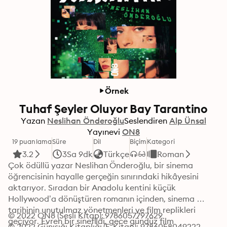
Örnek
Tuhaf Şeyler Oluyor Bay Tarantino
Yazan
Neslihan Önderoğlu
Seslendiren
Alp Ünsal
Yayınevi
ON8
19 puanlama
Süre
Dil
Biçim
Kategori
3.2
3Sa 9dk
Türkçe
Roman
Çok ödüllü yazar Neslihan Önderoğlu, bir sinema 
öğrencisinin hayalle gerçeğin sınırındaki hikâyesini 
aktarıyor. Sıradan bir Anadolu kentini küçük 
Hollywood’a dönüştüren romanın içinden, sinema 
tarihinin unutulmaz yönetmenleri ve film replikleri 
© 2022 ON8 (Sesli Kitap): 9786057797629
geçiyor. Evren bir sinefildi, gece gündüz film 
© 2022 Günışığı Kitaplığı (E-Kitap): 9786058049222