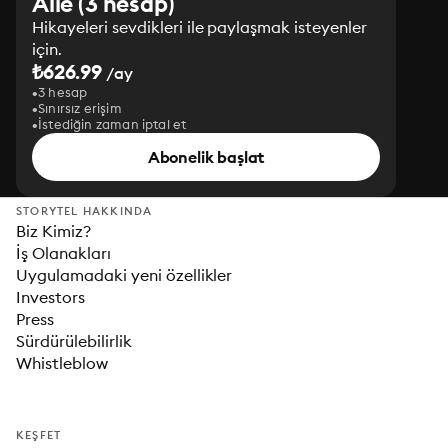
Aile (3 hesap)
Hikayeleri sevdikleri ile paylaşmak isteyenler
için.
₺626.99
/ay
3 hesap
Sınırsız erişim
İstediğin zaman iptal et
Abonelik başlat
STORYTEL HAKKINDA
Biz Kimiz?
İş Olanakları
Uygulamadaki yeni özellikler
Investors
Press
Sürdürülebilirlik
Whistleblow
KEŞFET