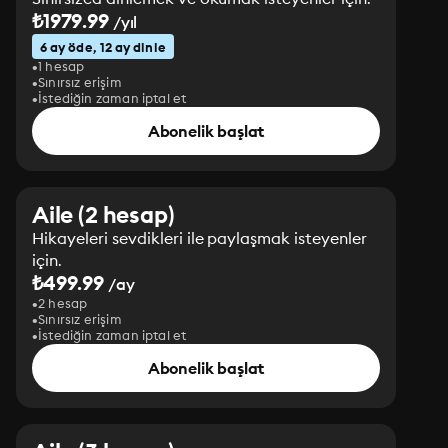
₺1979.99
/yıl
6 ay öde, 12 ay dinle
1 hesap
Sınırsız erişim
İstediğin zaman iptal et
Abonelik başlat
Aile (2 hesap)
Hikayeleri sevdikleri ile paylaşmak isteyenler
için.
₺499.99
/ay
2 hesap
Sınırsız erişim
İstediğin zaman iptal et
Abonelik başlat