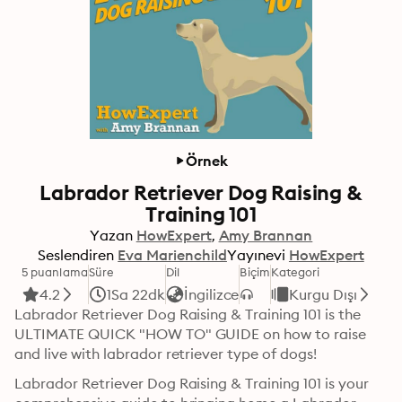
Örnek
Labrador Retriever Dog Raising &
Training 101
Yazan
HowExpert
Amy Brannan
Seslendiren
Eva Marienchild
Yayınevi
HowExpert
5 puanlama
Süre
Dil
Biçim
Kategori
4.2
1Sa 22dk
İngilizce
Kurgu Dışı
Labrador Retriever Dog Raising & Training 101 is the 
ULTIMATE QUICK "HOW TO" GUIDE on how to raise 
and live with labrador retriever type of dogs!
Labrador Retriever Dog Raising & Training 101 is your 