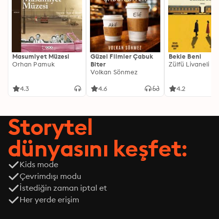
Masumiyet Müzesi
Güzel Filmler Çabuk
Bekle Beni
Orhan Pamuk
Biter
Zülfü Livaneli
Volkan Sönmez
4.3
4.6
4.2
Storytel
dünyasını keşfet:
Kids mode
Çevrimdışı modu
İstediğin zaman iptal et
Her yerde erişim