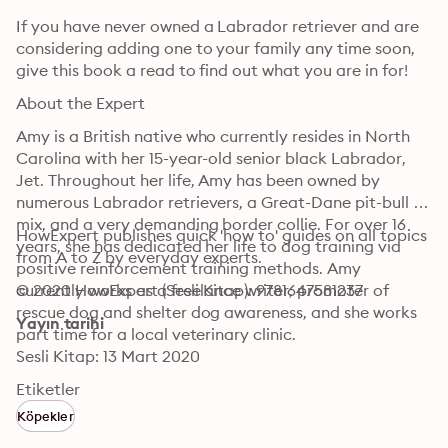
If you have never owned a Labrador retriever and are 
considering adding one to your family any time soon, 
give this book a read to find out what you are in for!
About the Expert
Amy is a British native who currently resides in North 
Carolina with her 15-year-old senior black Labrador, 
Jet. Throughout her life, Amy has been owned by 
numerous Labrador retrievers, a Great-Dane pit-bull 
mix, and a very demanding border collie. For over 16 
HowExpert publishes quick 'how to' guides on all topics 
years, she has dedicated her life to dog training via 
from A to Z by everyday experts.
positive reinforcement training methods. Amy 
currently works as a freelance writer, promoter of 
© 2020 HowExpert (Sesli Kitap): 9781647581237
rescue dog and shelter dog awareness, and she works 
Yayın tarihi
part time for a local veterinary clinic.
Sesli Kitap: 13 Mart 2020
Etiketler
Köpekler