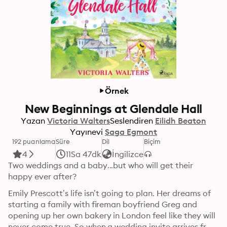
Örnek
New Beginnings at Glendale Hall
Yazan
Victoria Walters
Seslendiren
Eilidh Beaton
Yayınevi
Saga Egmont
192 puanlama
Süre
Dil
Biçim
4
11Sa 47dk
İngilizce
Two weddings and a baby...but who will get their 
happy ever after?
Emily Prescott’s life isn’t going to plan. Her dreams of 
starting a family with fireman boyfriend Greg and 
opening up her own bakery in London feel like they will 
never come true. So when a wedding invite arrives from 