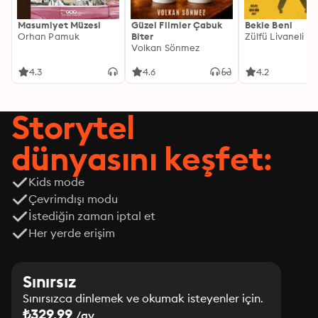
Masumiyet Müzesi
Güzel Filmler Çabuk
Bekle Beni
Orhan Pamuk
Biter
Zülfü Livaneli
Volkan Sönmez
4.3
4.6
4.2
Storytel
dünyasını keşfet:
Kids mode
Çevrimdışı modu
İstediğin zaman iptal et
Her yerde erişim
Sınırsız
Sınırsızca dinlemek ve okumak isteyenler için.
₺329.99
/ay