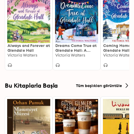
Always and Forever at
Dreams Come True at
Coming Home t
Glendale Hall
Glendale Hall: A
Glendale Hall
Victoria Walters
romantic, uplifting
Victoria Walters
Victoria Walters
and feelgood read
Bu Kitaplarla Başla
Tüm başlıkları görüntüle