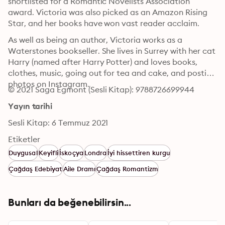
shortlisted for a Romantic Novelists Association 
award. Victoria was also picked as an Amazon Rising 
Star, and her books have won vast reader acclaim.
As well as being an author, Victoria works as a 
Waterstones bookseller. She lives in Surrey with her cat 
Harry (named after Harry Potter) and loves books, 
clothes, music, going out for tea and cake, and posting 
photos on Instagram.
© 2021 Saga Egmont (Sesli Kitap): 9788726699944
Yayın tarihi
Sesli Kitap: 6 Temmuz 2021
Etiketler
Duygusal
Keyifli
İskoçya
Londra
İyi hissettiren kurgu
Çağdaş Edebiyat
Aile Dramı
Çağdaş Romantizm
Bunları da beğenebilirsin...