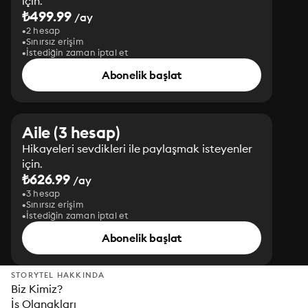
için.
₺499.99
/ay
2 hesap
Sınırsız erişim
İstediğin zaman iptal et
Abonelik başlat
Aile (3 hesap)
Hikayeleri sevdikleri ile paylaşmak isteyenler
için.
₺626.99
/ay
3 hesap
Sınırsız erişim
İstediğin zaman iptal et
Abonelik başlat
STORYTEL HAKKINDA
Biz Kimiz?
İş Olanakları