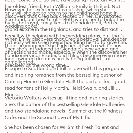
her oldest friend, Beth Williams, Emily is thrilled. Not 
However, her excitement is cut short when she 
only will she get to return to her childhood home in 
discovers that Greg has cheated on her. Devastated 
Scotland, but best of all – Beth wants her to bake the 
by his betrayal, Emily flees to Glendale Hall, Beth’s 
wedding cake!
grand estate in the Highlands, and tries to distract 
herself with helping with the wedding plans, but that’s 
When Emily discovers that Greg’s betrayal runs deeper 
not easy when Greg keeps hounding her to forgive him. 
than she imagined, she finds herself with a whole host 
Then she’s introduced to Glendale’s new young and 
of decisions to make, especially when she discovers her 
handsome vicar Brodie, and things become even more 
long-awaited dream is finally being fulfilled – at 
complicated.
precisely at the wrong time...
Escape to Scotland and fall in love with this gorgeous 
and inspiring romance from the bestselling author of 
Coming Home to Glendale Hall! The perfect feel-good 
read for fans of Holly Martin, Heidi Swain, and Jill 
Mansell.
Victoria Walters writes up-lifting and inspiring stories. 
She's the author of the bestselling Glendale Hall series 
and two standalone novels - Summer at the Kindness 
Cafe, and The Second Love of My Life. 
She has been chosen for WHSmith Fresh Talent and 