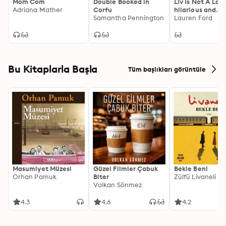
Mom Com
Double Booked in
Liv Is Not A Los
Adriana Mather
Corfu
hilarious and
Samantha Pennington
heartwarming
Lauren Ford
romcom of the 
Bu Kitaplarla Başla
Tüm başlıkları görüntüle
Masumiyet Müzesi
Güzel Filmler Çabuk
Bekle Beni
Orhan Pamuk
Biter
Zülfü Livaneli
Volkan Sönmez
4.3
4.6
4.2