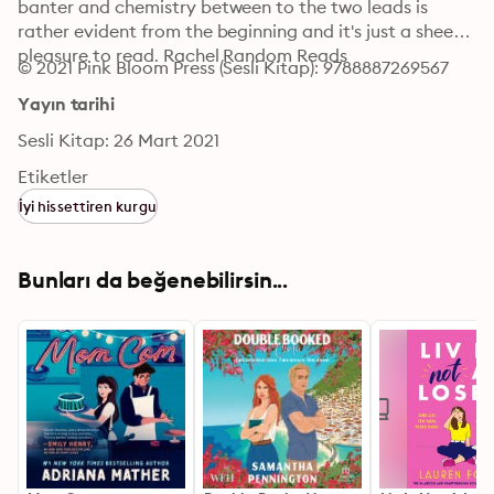
banter and chemistry between to the two leads is 
rather evident from the beginning and it's just a sheer 
pleasure to read. Rachel Random Reads
© 2021 Pink Bloom Press (Sesli Kitap): 9788887269567
Yayın tarihi
Sesli Kitap: 26 Mart 2021
Etiketler
İyi hissettiren kurgu
Bunları da beğenebilirsin...