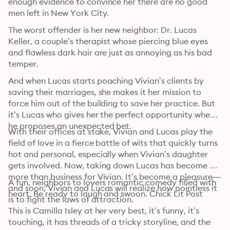
enough evidence to convince her there are no good 
men left in New York City.
The worst offender is her new neighbor: Dr. Lucas 
Keller, a couple’s therapist whose piercing blue eyes 
and flawless dark hair are just as annoying as his bad 
temper. 
And when Lucas starts poaching Vivian’s clients by 
saving their marriages, she makes it her mission to 
force him out of the building to save her practice. But 
it’s Lucas who gives her the perfect opportunity when 
he proposes an unexpected bet. 
With their offices at stake, Vivian and Lucas play the 
field of love in a fierce battle of wits that quickly turns 
hot and personal, especially when Vivian’s daughter 
gets involved. Now, taking down Lucas has become 
more than business for Vivian. It’s become a pleasure—
A fun, neighbors to lovers romantic comedy filled with 
and soon, Vivian and Lucas will realize how pointless it 
heart. Be ready to laugh and swoon. Chick Lit Post
is to fight the laws of attraction.
This is Camilla Isley at her very best, it’s funny, it’s 
touching, it has threads of a tricky storyline, and the 