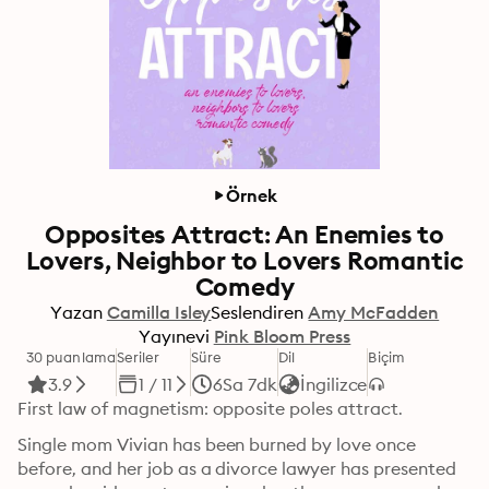
Örnek
Opposites Attract: An Enemies to
Lovers, Neighbor to Lovers Romantic
Comedy
Yazan
Camilla Isley
Seslendiren
Amy McFadden
Yayınevi
Pink Bloom Press
30 puanlama
Seriler
Süre
Dil
Biçim
3.9
1 / 11
6Sa 7dk
İngilizce
First law of magnetism: opposite poles attract.
Single mom Vivian has been burned by love once 
before, and her job as a divorce lawyer has presented 