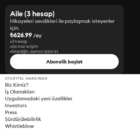
Aile (3 hesap)
Hikayeleri sevdikleri ile paylaşmak isteyenler
için.
₺626.99
/ay
3 hesap
Sınırsız erişim
İstediğin zaman iptal et
Abonelik başlat
STORYTEL HAKKINDA
Biz Kimiz?
İş Olanakları
Uygulamadaki yeni özellikler
Investors
Press
Sürdürülebilirlik
Whistleblow