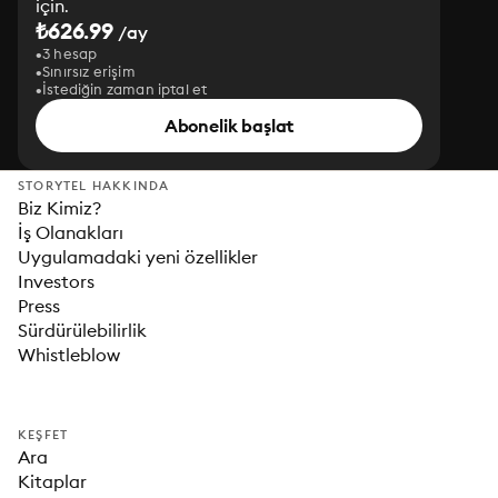
için.
₺626.99
/ay
3 hesap
Sınırsız erişim
İstediğin zaman iptal et
Abonelik başlat
STORYTEL HAKKINDA
Biz Kimiz?
İş Olanakları
Uygulamadaki yeni özellikler
Investors
Press
Sürdürülebilirlik
Whistleblow
KEŞFET
Ara
Kitaplar