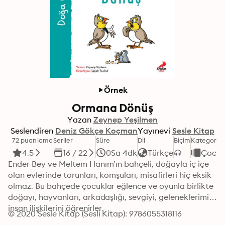
Örnek
Ormana Dönüş
Yazan
Zeynep Yeşilmen
Seslendiren
Deniz Gökçe Koçman
Yayınevi
Sesle Kitap
72 puanlama
Seriler
Süre
Dil
Biçim
Kategori
4.5
16 / 22
0Sa 4dk
Türkçe
Çocu
Ender Bey ve Meltem Hanım’ın bahçeli, doğayla iç içe 
olan evlerinde torunları, komşuları, misafirleri hiç eksik 
olmaz. Bu bahçede çocuklar eğlence ve oyunla birlikte 
doğayı, hayvanları, arkadaşlığı, sevgiyi, geleneklerimizi, 
insan ilişkilerini öğrenirler.
© 2020 Sesle Kitap (Sesli Kitap): 9786055318116