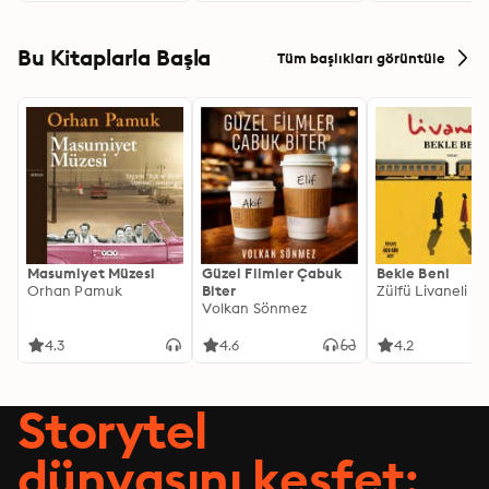
Bu Kitaplarla Başla
Tüm başlıkları görüntüle
Masumiyet Müzesi
Güzel Filmler Çabuk
Bekle Beni
Orhan Pamuk
Biter
Zülfü Livaneli
Volkan Sönmez
4.3
4.6
4.2
Storytel
dünyasını keşfet: