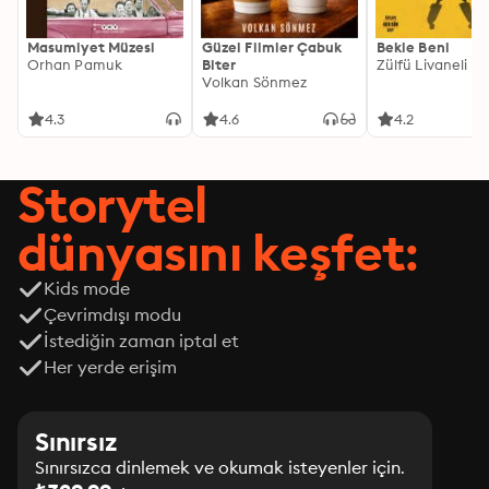
Masumiyet Müzesi
Güzel Filmler Çabuk
Bekle Beni
Orhan Pamuk
Biter
Zülfü Livaneli
Volkan Sönmez
4.3
4.6
4.2
Storytel
dünyasını keşfet:
Kids mode
Çevrimdışı modu
İstediğin zaman iptal et
Her yerde erişim
Sınırsız
Sınırsızca dinlemek ve okumak isteyenler için.