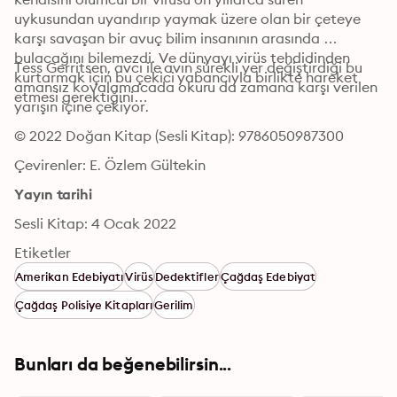
uykusundan uyandırıp yaymak üzere olan bir çeteye 
karşı savaşan bir avuç bilim insanının arasında 
bulacağını bilemezdi. Ve dünyayı virüs tehdidinden 
Tess Gerritsen, avcı ile avın sürekli yer değiştirdiği bu 
kurtarmak için bu çekici yabancıyla birlikte hareket 
amansız kovalamacada okuru da zamana karşı verilen 
etmesi gerektiğini…
yarışın içine çekiyor.
© 2022 Doğan Kitap (Sesli Kitap): 9786050987300
Çevirenler: E. Özlem Gültekin
Yayın tarihi
Sesli Kitap: 4 Ocak 2022
Etiketler
Amerikan Edebiyatı
Virüs
Dedektifler
Çağdaş Edebiyat
Çağdaş Polisiye Kitapları
Gerilim
Bunları da beğenebilirsin...