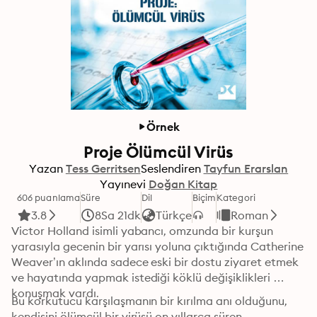
Örnek
Proje Ölümcül Virüs
Yazan
Tess Gerritsen
Seslendiren
Tayfun Erarslan
Yayınevi
Doğan Kitap
606 puanlama
Süre
Dil
Biçim
Kategori
3.8
8Sa 21dk
Türkçe
Roman
Victor Holland isimli yabancı, omzunda bir kurşun 
yarasıyla gecenin bir yarısı yoluna çıktığında Catherine 
Weaver’ın aklında sadece eski bir dostu ziyaret etmek 
ve hayatında yapmak istediği köklü değişiklikleri 
konuşmak vardı. 
Bu korkutucu karşılaşmanın bir kırılma anı olduğunu, 
kendisini ölümcül bir virüsü on yıllarca süren 