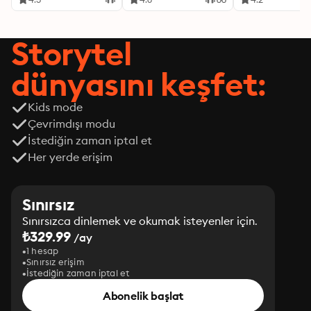
Storytel
dünyasını keşfet:
Kids mode
Çevrimdışı modu
İstediğin zaman iptal et
Her yerde erişim
Sınırsız
Sınırsızca dinlemek ve okumak isteyenler için.
₺329.99
/ay
1 hesap
Sınırsız erişim
İstediğin zaman iptal et
Abonelik başlat