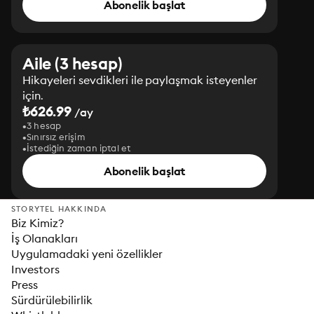
Abonelik başlat
Aile (3 hesap)
Hikayeleri sevdikleri ile paylaşmak isteyenler
için.
₺626.99
/ay
3 hesap
Sınırsız erişim
İstediğin zaman iptal et
Abonelik başlat
STORYTEL HAKKINDA
Biz Kimiz?
İş Olanakları
Uygulamadaki yeni özellikler
Investors
Press
Sürdürülebilirlik