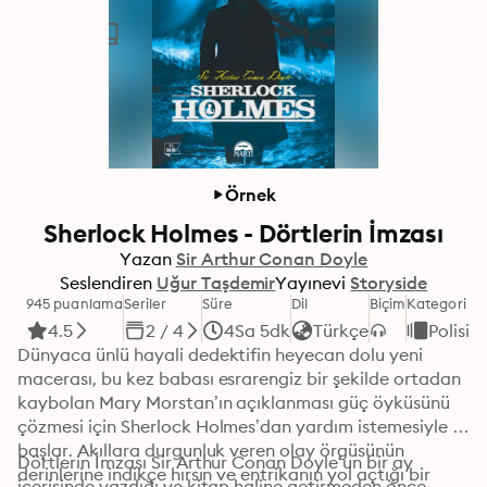
Örnek
Sherlock Holmes - Dörtlerin İmzası
Yazan
Sir Arthur Conan Doyle
Seslendiren
Uğur Taşdemir
Yayınevi
Storyside
945 puanlama
Seriler
Süre
Dil
Biçim
Kategori
4.5
2 / 4
4Sa 5dk
Türkçe
Polisiy
Dünyaca ünlü hayali dedektifin heyecan dolu yeni 
macerası, bu kez babası esrarengiz bir şekilde ortadan 
kaybolan Mary Morstan’ın açıklanması güç öyküsünü 
çözmesi için Sherlock Holmes’dan yardım istemesiyle 
başlar. Akıllara durgunluk veren olay örgüsünün 
Dörtlerin İmzası Sir Arthur Conan Doyle’un bir ay 
derinlerine indikçe hırsın ve entrikanın yol açtığı bir 
içerisinde yazdığı ve kitap haline getirmeden önce 