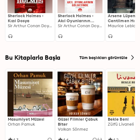
Sherlock Holmes -
Sherlock Holmes -
Arsene Lüpen -
Kızıl Dosya
Akıl Oyunlarının
Centilmen Hırsı
Sir Arthur Conan Doyle
Gölgesinde
Sir Arthur Conan Doyle
Maurice Leblan
Bu Kitaplarla Başla
Tüm başlıkları görüntüle
Masumiyet Müzesi
Güzel Filmler Çabuk
Bekle Beni
Orhan Pamuk
Biter
Zülfü Livaneli
Volkan Sönmez
4.3
4.6
4.2