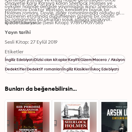
cinayetle karşı karşıya kalan Sherlock Holmes ve 
öyküler halinde dergide yayımladığı ikinci Sherlock 
yardımcısı Doktor Watson, kendilerini büyük bir 
Holmes romanı. Doyle, diğer romanlarında olduğu gibi 
hazinenin etrafında düğümlenen gizemli bir olayın 
bu romanında da okurları soluk soluğa bırakıyor.
© 2019 Storyside (Sesli Kitap): 9789179097585
içinde bulurlar... 
Yayın tarihi
Sesli Kitap: 27 Eylül 2019
Etiketler
İngiliz Edebiyatı
Dizisi olan kitaplar
Keyifli
Gizem
Macera / Aksiyon
Dedektifler
Dedektif romanları
İngiliz Klasikleri
İskoç Edebiyatı
Bunları da beğenebilirsin...