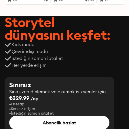
Storytel
dünyasını keşfet:
Kids mode
Çevrimdışı modu
İstediğin zaman iptal et
Her yerde erişim
Sınırsız
Sınırsızca dinlemek ve okumak isteyenler için.
₺329.99
/ay
1 hesap
Sınırsız erişim
İstediğin zaman iptal et
Abonelik başlat