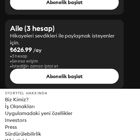
Abonelik başlat
Aile (3 hesap)
Hikayeleri sevdikleri ile paylaşmak isteyenler
için.
₺626.99
/ay
3 hesap
Sınırsız erişim
İstediğin zaman iptal et
Abonelik başlat
STORYTEL HAKKINDA
Biz Kimiz?
İş Olanakları
Uygulamadaki yeni özellikler
Investors
Press
Sürdürülebilirlik