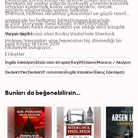
bereketli bir vadiyi yıllardır korkuyla yöneten karanlık 
ortadan kaldırmak kolay olmayacaktır, ancak 
güçlerin oluşturduğu sayısız halkalar...
Sherlock Holmes sarsılmaz çıkarımları ve güçlü teorileri 
sayesinde bu halkaları birleştirmeye kararlıdır. 
© 2019 Storyside (Sesli Kitap): 9789179097608
Birbirinden farklı maceraların yer aldığı dört kitaplık 
serinin üçüncüsü olan Korku Vadisi'nde Sherlock 
Yayın tarihi
Holmes hayranları yine heyecanın hiç dinmediği bir 
Sesli Kitap: 18 Ekim 2019
hikâyeyle buluşuyor.
Etiketler
İngiliz Edebiyatı
Dizisi olan kitaplar
Keyifli
Gizem
Macera / Aksiyon
Dedektifler
Dedektif romanları
İngiliz Klasikleri
İskoç Edebiyatı
Bunları da beğenebilirsin...