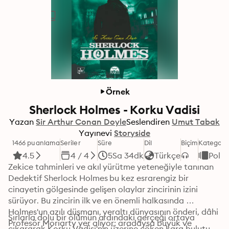
Örnek
Sherlock Holmes - Korku Vadisi
Yazan
Sir Arthur Conan Doyle
Seslendiren
Umut Tabak
Yayınevi
Storyside
1466 puanlama
Seriler
Süre
Dil
Biçim
Kategori
4.5
4 / 4
5Sa 34dk
Türkçe
Polis
Zekice tahminleri ve akıl yürütme yeteneğiyle tanınan 
Dedektif Sherlock Holmes bu kez esrarengiz bir 
cinayetin gölgesinde gelişen olaylar zincirinin izini 
sürüyor. Bu zincirin ilk ve en önemli halkasında 
Holmes'un azılı düşmanı, yeraltı dünyasının önderi, dâhi 
Sırlarla dolu bir ölümün ardındaki gerçeği ortaya 
Profesör Moriarty yer alıyor; aradaysa büyük ve 
çıkararak Korku Vadisi'nin üzerine çöken kara bulutu 