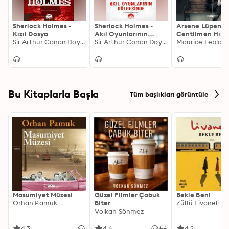
Sherlock Holmes -
Sherlock Holmes -
Arsene Lüpen -
Kızıl Dosya
Akıl Oyunlarının
Centilmen Hırsı
Sir Arthur Conan Doyle
Gölgesinde
Sir Arthur Conan Doyle
Maurice Leblan
Bu Kitaplarla Başla
Tüm başlıkları görüntüle
Masumiyet Müzesi
Güzel Filmler Çabuk
Bekle Beni
Orhan Pamuk
Biter
Zülfü Livaneli
Volkan Sönmez
4.3
4.6
4.2