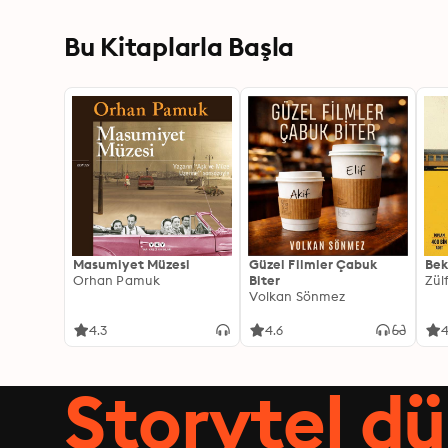
Bu Kitaplarla Başla
Masumiyet Müzesi
Güzel Filmler Çabuk
Bek
Orhan Pamuk
Biter
Zül
Volkan Sönmez
4.3
4.6
4
Storytel dü