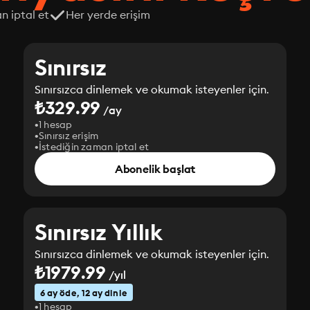
n iptal et
Her yerde erişim
Sınırsız
Sınırsızca dinlemek ve okumak isteyenler için.
₺329.99
/ay
1 hesap
Sınırsız erişim
İstediğin zaman iptal et
Abonelik başlat
Sınırsız Yıllık
Sınırsızca dinlemek ve okumak isteyenler için.
₺1979.99
/yıl
6 ay öde, 12 ay dinle
1 hesap