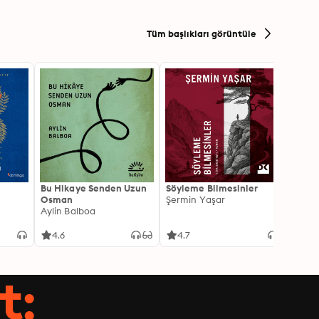
Tüm başlıkları görüntüle
Bu Hikaye Senden Uzun
Söyleme Bilmesinler
Kürk 
Osman
Şermin Yaşar
Sabaha
Aylin Balboa
4.6
4.7
4.5
t: