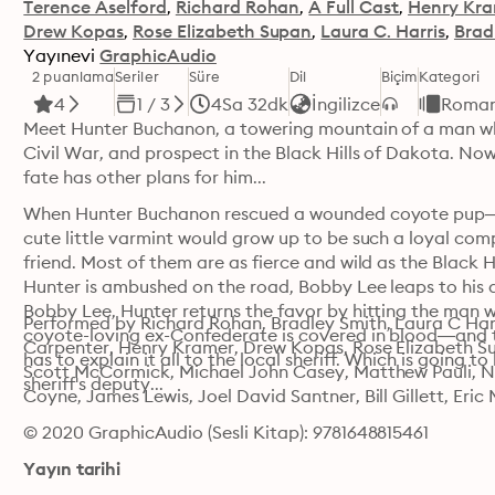
Terence Aselford
Richard Rohan
A Full Cast
Henry Kr
Drew Kopas
Rose Elizabeth Supan
Laura C. Harris
Brad
Yayınevi
GraphicAudio
2 puanlama
Seriler
Süre
Dil
Biçim
Kategori
4
1 / 3
4Sa 32dk
İngilizce
Roma
Meet Hunter Buchanon, a towering mountain of a man who l
Civil War, and prospect in the Black Hills of Dakota. Now 
fate has other plans for him...
When Hunter Buchanon rescued a wounded coyote pup—
cute little varmint would grow up to be such a loyal com
friend. Most of them are as fierce and wild as the Black H
Hunter is ambushed on the road, Bobby Lee leaps to his d
Bobby Lee, Hunter returns the favor by hitting the man wi
Performed by Richard Rohan, Bradley Smith, Laura C Harri
coyote-loving ex-Confederate is covered in blood—and the
Carpenter, Henry Kramer, Drew Kopas, Rose Elizabeth Sup
has to explain it all to the local sheriff. Which is going t
Scott McCormick, Michael John Casey, Matthew Pauli, No
sheriff's deputy...
Coyne, James Lewis, Joel David Santner, Bill Gillett, Eric
© 2020 GraphicAudio (Sesli Kitap): 9781648815461
Yayın tarihi