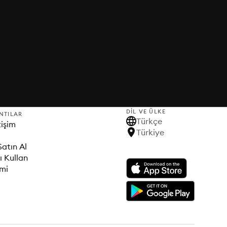
DIL VE ÜLKE
NTILAR
Türkçe
tişim
Türkiye
Satın Al
ı Kullan
imi