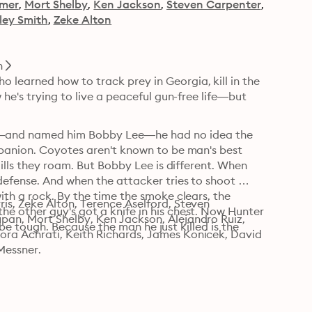
amer
Mort Shelby
Ken Jackson
Steven Carpenter
ley Smith
Zeke Alton
n
earned how to track prey in Georgia, kill in the 
he's trying to live a peaceful gun-free life—but 
and named him Bobby Lee—he had no idea the 
panion. Coyotes aren't known to be man's best 
ills they roam. But Bobby Lee is different. When 
efense. And when the attacker tries to shoot 
th a rock. By the time the smoke clears, the 
s, Zeke Alton, Terence Aselford, Steven 
 other guy's got a knife in his chest. Now Hunter 
an, Mort Shelby, Ken Jackson, Alejandro Ruiz, 
o be tough. Because the man he just killed is the 
ra Achrati, Keith Richards, James Konicek, David 
 Messner.