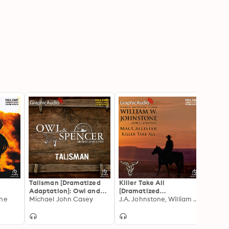
Talisman [Dramatized
Killer Take All
Hangm
Adaptation]: Owl and
[Dramatized
[Dram
ke
one
Spencer
Michael John Casey
Adaptation]:
J.A. Johnstone, William W. Johnstone
Adapt
Ralph
ing 1
MacCallister 10
Alive 