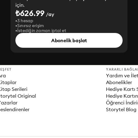
için.
₺626.99
/ay
3 hesap
Sınırsız erişim
İstediğin zaman iptal et
Abonelik başlat
EŞFET
YARARLI BAĞLA
Ara
Yardım ve İle
itaplar
Abonelikler
itap Serileri
Hediye Kartı 
torytel Original
Hediye Kartın
Yazarlar
Öğrenci İndir
eslendirenler
Storytel Blog