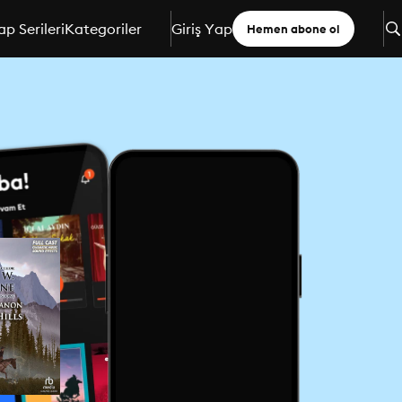
ap Serileri
Kategoriler
Giriş Yap
Hemen abone ol