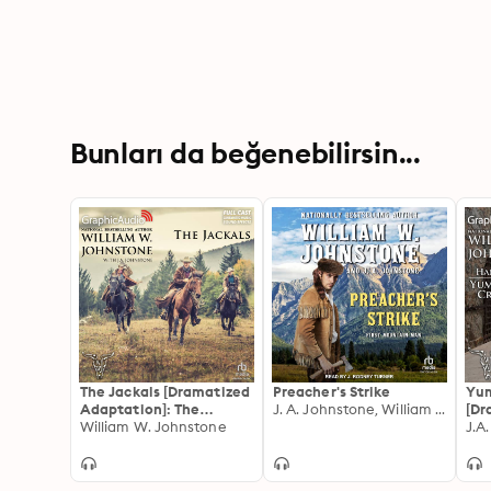
Bunları da beğenebilirsin...
The Jackals [Dramatized
Preacher's Strike
Yum
Adaptation]: The
J. A. Johnstone, William W. Johnstone
[Dr
Jackals 1
William W. Johnstone
Ada
Fal