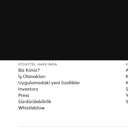
STORYTEL HAKKINDA
K
Biz Kimiz?
İş Olanakları
K
Uygulamadaki yeni özellikler
K
Investors
S
Press
Sürdürülebilirlik
S
Whistleblow