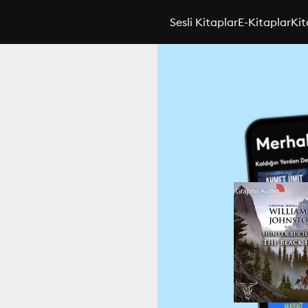
Sesli Kitaplar
E-Kitaplar
Kit