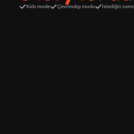
Kids mode
Çevrimdışı modu
İstediğin zama