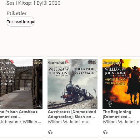
Sesli Kitap: 1 Eylül 2020
Etiketler
Tarihsel kurgu
a Prison Crashout
Cutthroats [Dramatized
The Beginning
amatized
Adaptation]: Slash and
[Dramatized
ptation]: Hank
J.A. Johnstone, William W. Johnstone
Pecos 1
William W. Johnstone
Adaptation]: Smo
William W. Johnst
lon 1
Jensen, The Beginn