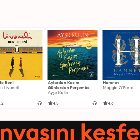
le Beni
Aylardan Kasım
Hamnet
fü Livaneli
Günlerden Perşembe
Maggie O'Farrell
Ayşe Kulin
.2
4.5
4.6
nyasını keşfe