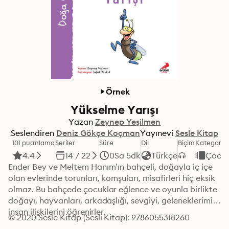
Örnek
Yükselme Yarışı
Yazan
Zeynep Yeşilmen
Seslendiren
Deniz Gökçe Koçman
Yayınevi
Sesle Kitap
101 puanlama
Seriler
Süre
Dil
Biçim
Kategori
4.4
14 / 22
0Sa 5dk
Türkçe
Çocu
Ender Bey ve Meltem Hanım’ın bahçeli, doğayla iç içe 
olan evlerinde torunları, komşuları, misafirleri hiç eksik 
olmaz. Bu bahçede çocuklar eğlence ve oyunla birlikte 
doğayı, hayvanları, arkadaşlığı, sevgiyi, geleneklerimizi, 
insan ilişkilerini öğrenirler.
© 2020 Sesle Kitap (Sesli Kitap): 9786055318260