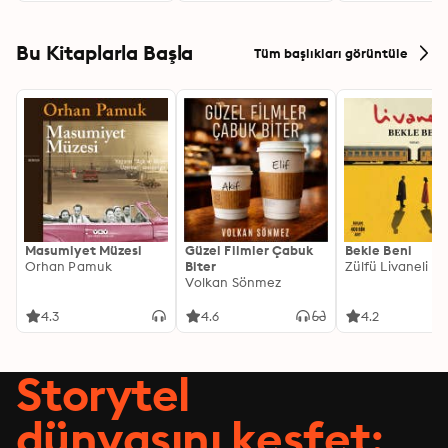
Bu Kitaplarla Başla
Tüm başlıkları görüntüle
Masumiyet Müzesi
Güzel Filmler Çabuk
Bekle Beni
Orhan Pamuk
Biter
Zülfü Livaneli
Volkan Sönmez
4.3
4.6
4.2
Storytel
dünyasını keşfet: