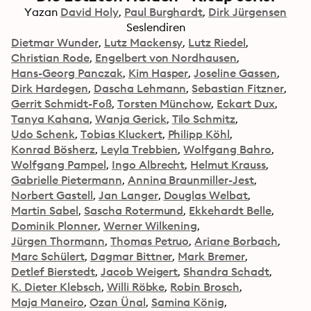
Yazan
David Holy
Paul Burghardt
Dirk Jürgensen
Seslendiren
Dietmar Wunder
Lutz Mackensy
Lutz Riedel
Christian Rode
Engelbert von Nordhausen
Hans-Georg Panczak
Kim Hasper
Joseline Gassen
Dirk Hardegen
Dascha Lehmann
Sebastian Fitzner
Gerrit Schmidt-Foß
Torsten Münchow
Eckart Dux
Tanya Kahana
Wanja Gerick
Tilo Schmitz
Udo Schenk
Tobias Kluckert
Philipp Köhl
Konrad Bösherz
Leyla Trebbien
Wolfgang Bahro
Wolfgang Pampel
Ingo Albrecht
Helmut Krauss
Gabrielle Pietermann
Annina Braunmiller-Jest
Norbert Gastell
Jan Langer
Douglas Welbat
Martin Sabel
Sascha Rotermund
Ekkehardt Belle
Dominik Plonner
Werner Wilkening
Jürgen Thormann
Thomas Petruo
Ariane Borbach
Marc Schülert
Dagmar Bittner
Mark Bremer
Detlef Bierstedt
Jacob Weigert
Shandra Schadt
K. Dieter Klebsch
Willi Röbke
Robin Brosch
Maja Maneiro
Ozan Ünal
Samina König