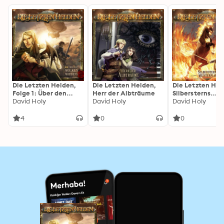
Die Letzten Helden,
Die Letzten Helden,
Die Letzten Hel
Folge 1: Über den
Herr der Albträume
Silbersterns
Wolken Mordens
David Holy
David Holy
Meisterplan
David Holy
4
0
0