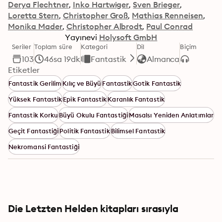
Derya Flechtner
Inko Hartwiger
Sven Brieger
Loretta Stern
Christopher Groß
Mathias Renneisen
Monika Mader
Christopher Albrodt
Paul Conrad
Yayınevi
Holysoft GmbH
Seriler
Toplam süre
Kategori
Dil
Biçim
103
46sa 19dk
Fantastik
Almanca
Etiketler
Fantastik Gerilim
Kılıç ve Büyü
Fantastik
Gotik Fantastik
Yüksek Fantastik
Epik Fantastik
Karanlık Fantastik
Fantastik Korku
Büyü Okulu Fantastiği
Masalsı Yeniden Anlatımlar
Geçit Fantastiği
Politik Fantastik
Bilimsel Fantastik
Nekromansi Fantastiği
Die Letzten Helden kitapları sırasıyla