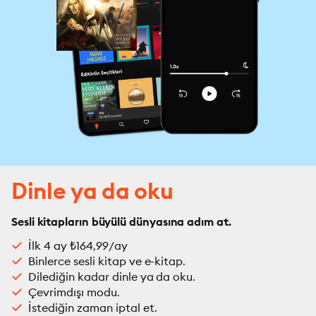
Dinle ya da oku
Sesli kitapların büyülü dünyasına adım at.
İlk 4 ay ₺164,99/ay
Binlerce sesli kitap ve e-kitap.
Dilediğin kadar dinle ya da oku.
Çevrimdışı modu.
İstediğin zaman iptal et.