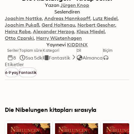
Yazan
Jürgen Knop
Seslendiren
Joachim Nottke
Andreas Mannkopff
Lutz Riedel
Joachim Pukaß
Gerd Holtenau
Norbert Gescher
Heinz Rabe
Alexander Herzog
Klaus Miedel
Otto Czarski
Harry Wüstenhagen
Yayınevi
KIDDINX
Seriler
Toplam süre
Kategori
Dil
Biçim
8
5sa 5dk
Fantastik
Almanca
Etiketler
6-9 yaş
Fantastik
Die Nibelungen kitapları sırasıyla