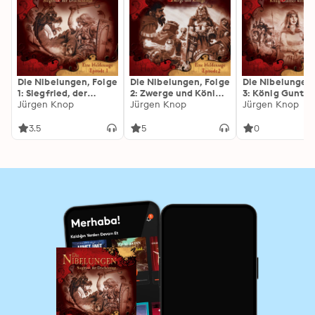
Die Nibelungen, Folge
Die Nibelungen, Folge
Die Nibelungen,
1: Siegfried, der
2: Zwerge und Könige:
3: König Gunthe
Drachentöter:
Jürgen Knop
Zwerge und Könige
Jürgen Knop
munter: König
Jürgen Knop
Siegfried, der
Gunther wird m
Drachentöter
3.5
5
0