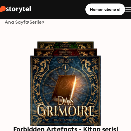
Hemen abone ol
Ana Sayfa
Seriler
Forbidden Artefacts - Kitap serisi