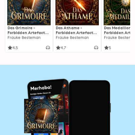
Das Grimoire -
Das Athame -
Das Medaillon -
Forbidden Artefacts,
Forbidden Artefacts,
Forbidden Artef
Band 1 (ungekürzt)
Frauke Besteman
Band 2 (ungekürzt)
Frauke Besteman
Band 3 (ungekür
Frauke Bestema
4.5
4.7
5