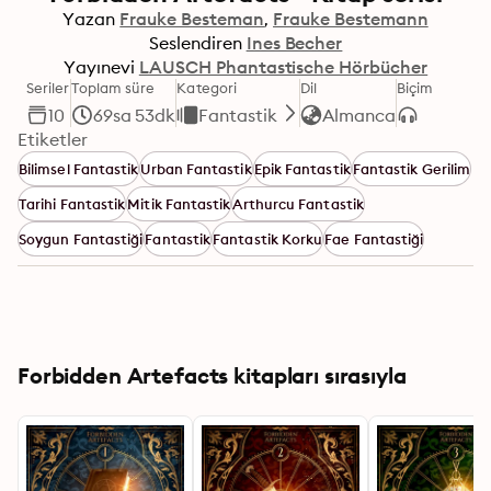
Yazan
Frauke Besteman
Frauke Bestemann
Seslendiren
Ines Becher
Yayınevi
LAUSCH Phantastische Hörbücher
Seriler
Toplam süre
Kategori
Dil
Biçim
10
69sa 53dk
Fantastik
Almanca
Etiketler
Bilimsel Fantastik
Urban Fantastik
Epik Fantastik
Fantastik Gerilim
Tarihi Fantastik
Mitik Fantastik
Arthurcu Fantastik
Soygun Fantastiği
Fantastik
Fantastik Korku
Fae Fantastiği
Forbidden Artefacts kitapları sırasıyla