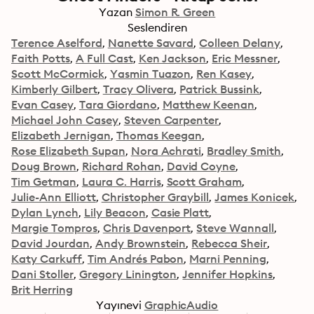
Yazan
Simon R. Green
Seslendiren
Terence Aselford
Nanette Savard
Colleen Delany
Faith Potts
A Full Cast
Ken Jackson
Eric Messner
Scott McCormick
Yasmin Tuazon
Ren Kasey
Kimberly Gilbert
Tracy Olivera
Patrick Bussink
Evan Casey
Tara Giordano
Matthew Keenan
Michael John Casey
Steven Carpenter
Elizabeth Jernigan
Thomas Keegan
Rose Elizabeth Supan
Nora Achrati
Bradley Smith
Doug Brown
Richard Rohan
David Coyne
Tim Getman
Laura C. Harris
Scott Graham
Julie-Ann Elliott
Christopher Graybill
James Konicek
Dylan Lynch
Lily Beacon
Casie Platt
Margie Tompros
Chris Davenport
Steve Wannall
David Jourdan
Andy Brownstein
Rebecca Sheir
Katy Carkuff
Tim Andrés Pabon
Marni Penning
Dani Stoller
Gregory Linington
Jennifer Hopkins
Brit Herring
Yayınevi
GraphicAudio