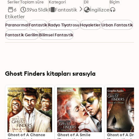
Seriler
Toplam süre
Kategori
Dil
Biçim
6
39sa 51dk
Fantastik
İngilizce
Etiketler
Paranormal
Fantastik
Radyo Tiyatrosu
Hayaletler
Urban Fantastik
Fantastik Gerilim
Bilimsel Fantastik
Ghost Finders kitapları sırasıyla
Ghost of A Chance
Ghost of A Smile
Ghost of A Dre