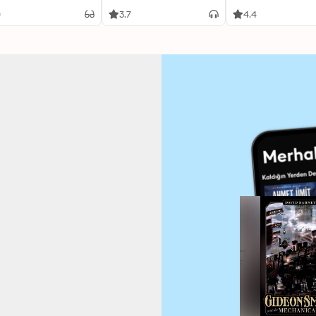
Smith
Adaptation]: Gide
Smith 1
0
3.7
4.4