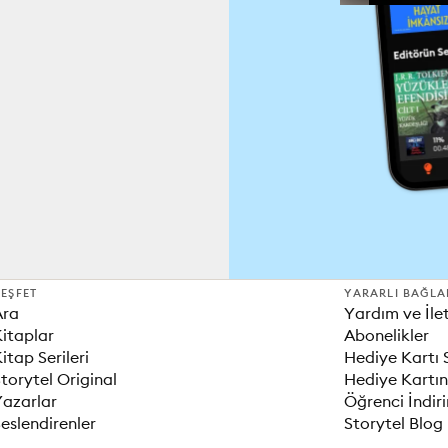
EŞFET
YARARLI BAĞLA
Ara
Yardım ve İle
itaplar
Abonelikler
itap Serileri
Hediye Kartı 
torytel Original
Hediye Kartın
Yazarlar
Öğrenci İndir
eslendirenler
Storytel Blog