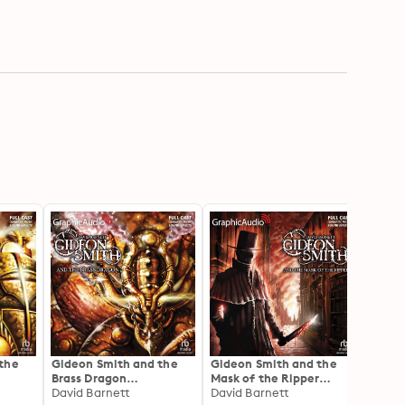
the
Gideon Smith and the
Gideon Smith and the
Brass Dragon
Mask of the Ripper
[Dramatized
David Barnett
[Dramatized
David Barnett