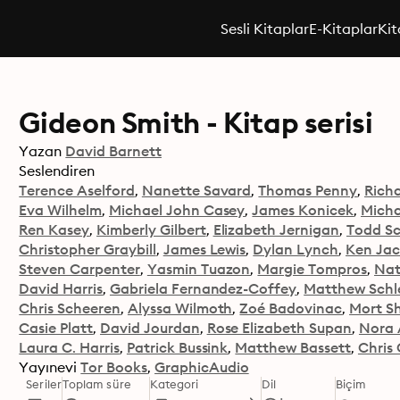
Sesli Kitaplar
E-Kitaplar
Kit
Gideon Smith - Kitap serisi
Yazan
David Barnett
Seslendiren
Terence Aselford
Nanette Savard
Thomas Penny
Rich
Eva Wilhelm
Michael John Casey
James Konicek
Micha
Ren Kasey
Kimberly Gilbert
Elizabeth Jernigan
Todd Sc
Christopher Graybill
James Lewis
Dylan Lynch
Ken Ja
Steven Carpenter
Yasmin Tuazon
Margie Tompros
Nat
David Harris
Gabriela Fernandez-Coffey
Matthew Schl
Chris Scheeren
Alyssa Wilmoth
Zoé Badovinac
Mort S
Casie Platt
David Jourdan
Rose Elizabeth Supan
Nora 
Laura C. Harris
Patrick Bussink
Matthew Bassett
Chris
Yayınevi
Tor Books
GraphicAudio
Seriler
Toplam süre
Kategori
Dil
Biçim