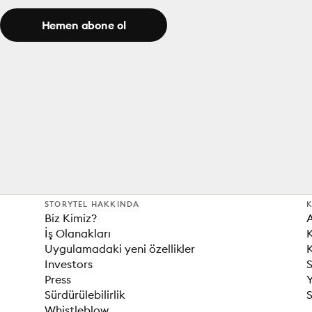
Hemen abone ol
STORYTEL HAKKINDA
K
Biz Kimiz?
İş Olanakları
K
Uygulamadaki yeni özellikler
K
Investors
S
Press
Sürdürülebilirlik
S
Whistleblow