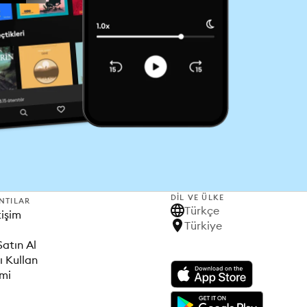
DIL VE ÜLKE
NTILAR
Türkçe
tişim
Türkiye
Satın Al
ı Kullan
imi