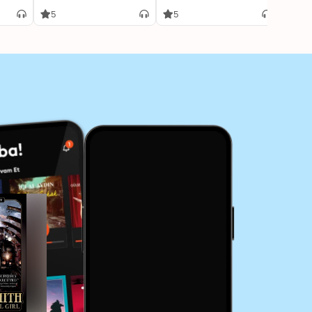
on
Adaptation]: Gideon
Adaptation]: Gideon
Smith 2
Smith 3
5
5