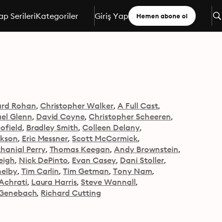
ap Serileri
Kategoriler
Giriş Yap
Hemen abone ol
ard Rohan
Christopher Walker
A Full Cast
el Glenn
David Coyne
Christopher Scheeren
ofield
Bradley Smith
Colleen Delany
ckson
Eric Messner
Scott McCormick
hanial Perry
Thomas Keegan
Andy Brownstein
eigh
Nick DePinto
Evan Casey
Dani Stoller
helby
Tim Carlin
Tim Getman
Tony Nam
Achrati
Laura Harris
Steve Wannall
 Genebach
Richard Cutting