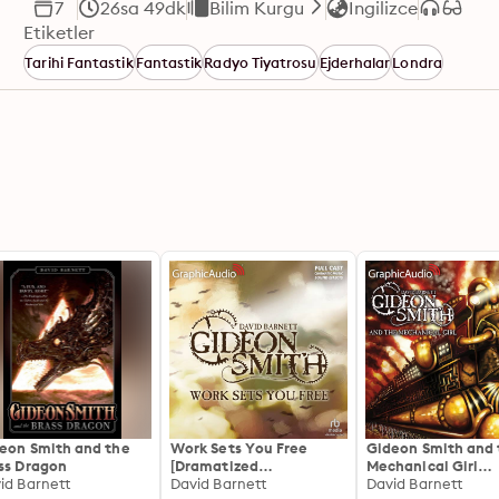
7
26sa 49dk
Bilim Kurgu
İngilizce
Etiketler
Tarihi Fantastik
Fantastik
Radyo Tiyatrosu
Ejderhalar
Londra
eon Smith and the
Work Sets You Free
Gideon Smith and 
ss Dragon
[Dramatized
Mechanical Girl
id Barnett
Adaptation]: Gideon
David Barnett
[Dramatized
David Barnett