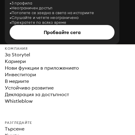
3 профила
Неограничен достъп
Потопете се заедно в света на историите
Слушайте и четете неограничено
Прекратете по всяко време
Пробвайте сега
КОМПАНИЯ
За Storytel
Кариери
Нови функции в приложението
Инвеститори
В медиите
Устойчиво развитие
Декларация за достъпност
Whistleblow
РАЗГЛЕДАЙТЕ
Търсене