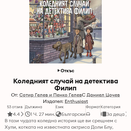
Откъс
Коледният случай на детектива
Филип
От:
Сотир Гелев и Пенко Гелев
С
Даниел Цочев
Издател:
Enthusiast
53 отзив
Дължина
Език
Формат
Категория
4.4
1 Ч. 27 мин.
Български
За деца
В тази чудата коледна история ще ви срещнем с 
Хули, котката на известната актриса Доли Блу, 