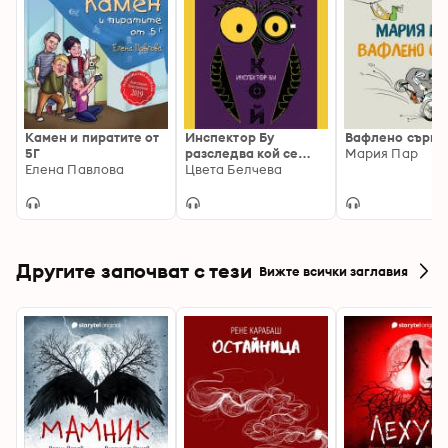
Камен и пиратите от
Инспектор Бу
Вафлено сърце
5Г
разследва кой се
Мария Пар
Елена Павлова
опита да отрови
Цвета Белчева
капитан Пърси
Другите започват с тези
Вижте всички заглавия