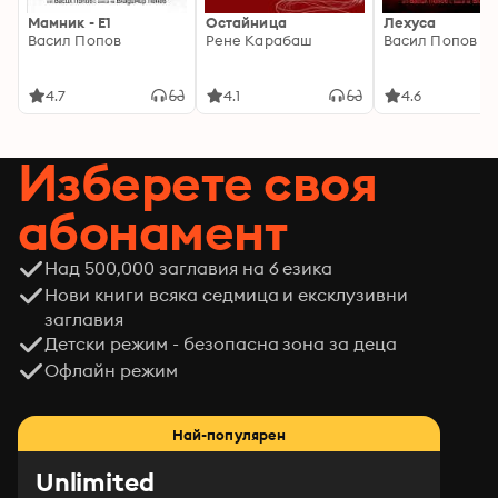
Мамник - E1
Остайница
Лехуса
Васил Попов
Рене Карабаш
Васил Попов
4.7
4.1
4.6
Изберете своя
абонамент
Над 500,000 заглавия на 6 езика
Нови книги всяка седмица и ексклузивни
заглавия
Детски режим - безопасна зона за деца
Офлайн режим
Най-популярен
Unlimited