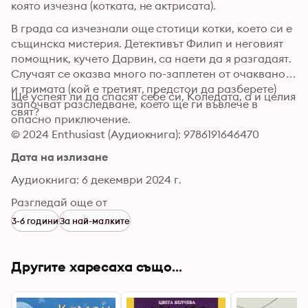
която изчезна (котката, не актрисата).
В града са изчезнали още стотици котки, което си е 
същинска мистерия. Детективът Филип и неговият 
помощник, кучето Дарвин, са наети да я разгадаят. 
Случаят се оказва много по-заплетен от очакваното 
и тримата (кой е третият, предстои да разберете) 
Ще успеят ли да спасят себе си, Коледата, а и целия 
започват разследване, което ще ги въвлече в 
свят?
опасно приключение.
© 2024 Enthusiast (Аудиокнига): 9786191646470
Дата на излизане
Аудиокнига: 6 декември 2024 г.
Разгледай още от
3-6 години
За най-малките
Другите харесаха също...