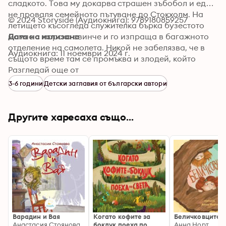
сладкото. Това му докарва страшен зъбобол и едва 
не проваля семейното пътуване до Стокхолм. На 
© 2024 Storyside (Аудиокнига): 9789180859257
летището късогледа служителка бърка бузестото 
момче с морско свинче и го изпраща в багажното 
Дата на излизане
отделение на самолета. Никой не забелязва, че в 
Аудиокнига: 11 ноември 2024 г.
същото време там се промъква и злодей, който 
възнамерява да отвлече и да сготви последния 
Разгледай още от
останал жив тигър на земята. Може ли едно момче, 
3-6 години
Детски заглавия от български автори
което смятат за морско свинче, да спре злодея-
готвач?
Другите харесаха също...
Варадин и Вая
Когато кофите за
Беличковците
Анастасия Стоянова
боклук поеха по
Анна Норт