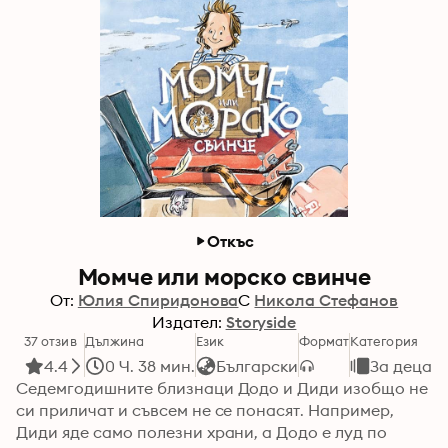
Откъс
Момче или морско свинче
От:
Юлия Спиридонова
С
Никола Стефанов
Издател:
Storyside
37 отзив
Дължина
Език
Формат
Категория
4.4
0 Ч. 38 мин.
Български
За деца
Седемгодишните близнаци Додо и Диди изобщо не 
си приличат и съвсем не се понасят. Например, 
Диди яде само полезни храни, а Додо е луд по 