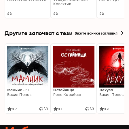
света
Колектив
Другите започват с тези
Вижте всички заглавия
Мамник - E1
Остайница
Лехуса
Васил Попов
Рене Карабаш
Васил Попов
4.7
4.1
4.6