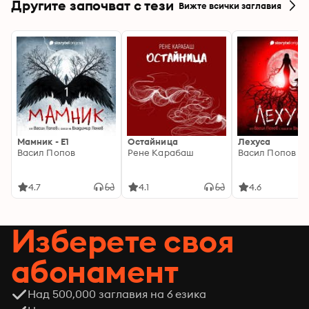
Другите започват с тези
Вижте всички заглавия
Мамник - E1
Остайница
Лехуса
Васил Попов
Рене Карабаш
Васил Попов
4.7
4.1
4.6
Изберете своя
абонамент
Над 500,000 заглавия на 6 езика