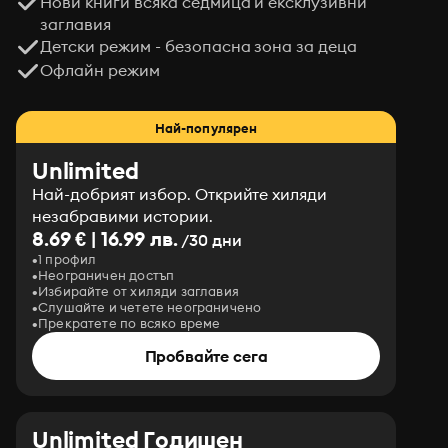
Нови книги всяка седмица и ексклузивни
заглавия
Детски режим - безопасна зона за деца
Офлайн режим
Най-популярен
Unlimited
Най-добрият избор. Открийте хиляди
незабравими истории.
8.69 € | 16.99 лв.
/30 дни
1 профил
Неограничен достъп
Избирайте от хиляди заглавия
Слушайте и четете неограничено
Прекратете по всяко време
Пробвайте сега
Unlimited Годишен