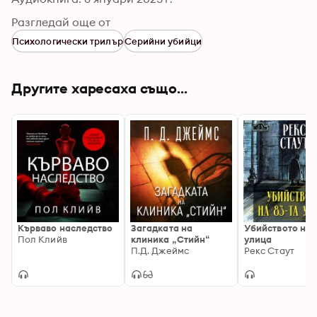
Разгледай още от
Психологически трилър
Серийни убийци
Другите харесаха също...
Кърваво наследство
Загадката на
Убийството на 
Пол Клийв
клиника „Стийн“
улица
П.Д. Джеймс
Рекс Стаут