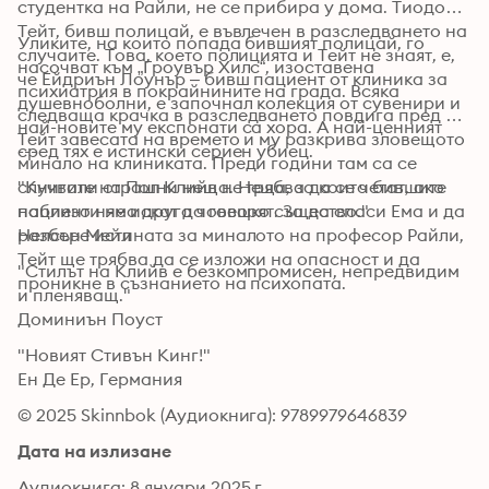
студентка на Райли, не се прибира у дома. Тиодор 
Тейт, бивш полицай, е въвлечен в разследването на 
Уликите, на които попада бившият полицай, го 
случаите. Това, което полицията и Тейт не знаят, е, 
насочват към „Гроувър Хилс“, изоставена 
че Ейдриън Лоунър – бивш пациент от клиника за 
психиатрия в покрайнините на града. Всяка 
душевноболни, е започнал колекция от сувенири и 
следваща крачка в разследването повдига пред 
най-новите му експонати са хора. А най-ценният 
Тейт завесата на времето и му разкрива зловещото 
сред тях е истински сериен убиец.
---
минало на клиниката. Преди години там са се 
случвали страшни неща. Неща, за които бившите 
"Книгите на Пол Клийв не трябва да се четат, ако 
пациенти не искат да говорят. За да спаси Ема и да 
наблизо няма друго човешко същество."

разбере истината за миналото на професор Райли, 
Нелсън Мейл
Тейт ще трябва да се изложи на опасност и да 
"Стилът на Клийв е безкомпромисен, непредвидим 
проникне в съзнанието на психопата.
и пленяващ."

Доминиън Поуст
"Новият Стивън Кинг!"

Ен Де Ер, Германия
© 2025 Skinnbok (Аудиокнига): 9789979646839
Дата на излизане
Аудиокнига: 8 януари 2025 г.